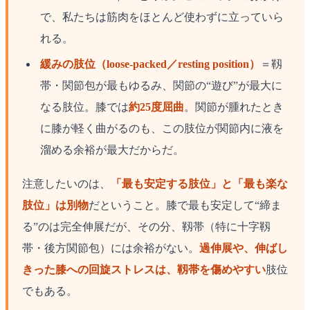
で、私たちは筋肉をほとんど使わずに立っていら
れる。
緩みの肢位（loose-packed／resting position）
＝靱
帯・関節包が最もゆるみ、関節の“遊び”が最大に
なる肢位。膝では
約25度屈曲
。関節が腫れたとき
に膝が軽く曲がるのも、この肢位が関節内に液を
溜める余裕が最大だからだ。
注意したいのは、
「最も安定する肢位」と「最も楽な
肢位」は別物
だということ。膝で最も安定して“締ま
る”のは完全伸展だが、その分、靱帯（特に十字靱
帯・後方関節包）には余裕がない。
過伸展や、伸ばし
きった膝への回旋ストレスは、靱帯を傷めやすい
肢位
でもある。