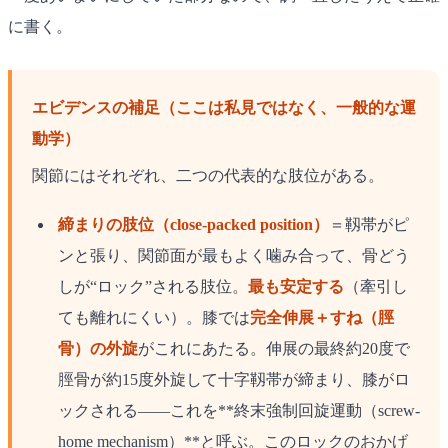
に書く。
エビデンスの補足（ここは私見ではなく、一般的な運
動学）
関節にはそれぞれ、二つの代表的な肢位がある。
締まりの肢位（close-packed position）
＝靱帯がピ
ンと張り、関節面が最もよく噛み合って、骨どう
しが“ロック”される肢位。
最も安定する
（牽引し
ても離れにくい）。膝では
完全伸展＋すね（脛
骨）の外旋
がこれにあたる。伸展の最終約20度で
脛骨が約15度外旋して十字靱帯が締まり、膝がロ
ックされる——これを**終末強制回旋運動（screw-
home mechanism）**と呼ぶ。このロックのおかげ