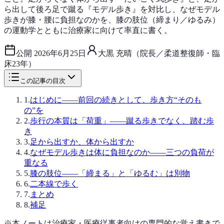
ら出して後ろ足で蹴る『モデル歩き』を対比し、なぜモデル
歩きが膝・腰に負担なのかを、膝の肢位（締まり／ゆるみ）
の運動学とともに治療家に向けて率直に書く。
公開
2026年6月25日
大黒 充晴（院長／柔道整復師・臨
床23年）
この記事の目次
1
.
はじめに——前回の続きとして、歩き方“そのも
の”を
2
.
歩行の本質は「荷重」——蹴る歩きでなく、踏む歩
き
3
.
足から出すか、体から出すか
4
.
なぜモデル歩きは体に負担なのか——三つの負荷が
重なる
5
.
膝の肢位——「締まる」と「ゆるむ」は別物
6
.
二本線で歩く
7
.
まとめ
8
.
補足
※本ノートは治療家・医療従事者向けの専門的な覚え書きで