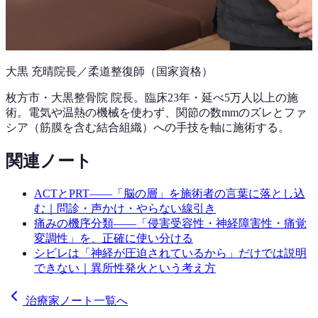
大黒 充晴
院長／柔道整復師（国家資格）
枚方市・大黒整骨院 院長。
臨床23年
・延べ5万人以上の施
術。電気や温熱の機械を使わず、関節の数mmのズレとファ
シア（筋膜を含む結合組織）への手技を軸に施術する。
関連ノート
ACTとPRT——「脳の層」を施術者の言葉に落とし込
む｜問診・声かけ・やらない線引き
痛みの機序分類——「侵害受容性・神経障害性・痛覚
変調性」を、正確に使い分ける
シビレは「神経が圧迫されているから」だけでは説明
できない｜異所性発火という考え方
治療家ノート一覧へ