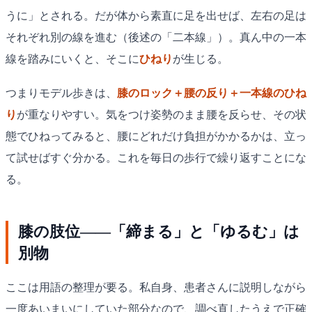
うに」とされる。だが体から素直に足を出せば、左右の足は
それぞれ別の線を進む（後述の「二本線」）。真ん中の一本
線を踏みにいくと、そこに
ひねり
が生じる。
つまりモデル歩きは、
膝のロック＋腰の反り＋一本線のひね
り
が重なりやすい。気をつけ姿勢のまま腰を反らせ、その状
態でひねってみると、腰にどれだけ負担がかかるかは、立っ
て試せばすぐ分かる。これを毎日の歩行で繰り返すことにな
る。
膝の肢位——「締まる」と「ゆるむ」は
別物
ここは用語の整理が要る。私自身、患者さんに説明しながら
一度あいまいにしていた部分なので、調べ直したうえで正確