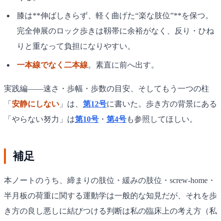
膝は**伸ばしきらず、軽く曲げた“楽な肢位”**を保つ。
完全伸展のロック歩きは靱帯に余裕がなく、反り・ひね
りと重なって負担になりやすい。
一本線でなく二本線
。素直に前へ出す。
実践編——速さ・歩幅・歩数の目安、そしてもう一つの柱
「
安静にしない
」は、
第12号
に書いた。歩き方の背景にある
「やらない努力」は
第10号
・
第4号
も参照してほしい。
補足
本ノートのうち、締まりの肢位・緩みの肢位・screw-home・
半月板の荷重に関する運動学は一般的な知見だが、それを歩
き方の良し悪しに結びつける判断は私の臨床上の考え方（私