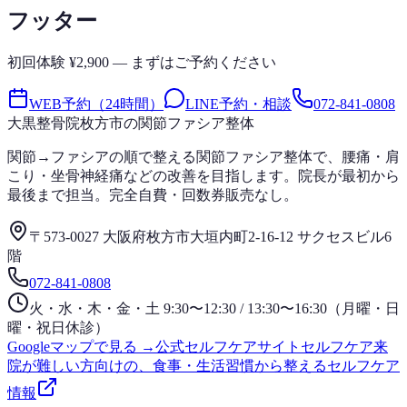
フッター
初回体験 ¥2,900 — まずはご予約ください
WEB予約（24時間）
LINE予約・相談
072-841-0808
大黒整骨院
枚方市の関節ファシア整体
関節→ファシアの順で整える関節ファシア整体で、腰痛・肩
こり・坐骨神経痛などの改善を目指します。院長が最初から
最後まで担当。完全自費・回数券販売なし。
〒573-0027 大阪府枚方市大垣内町2-16-12 サクセスビル6
階
072-841-0808
火・水・木・金・土 9:30〜12:30 / 13:30〜16:30（月曜・日
曜・祝日休診）
Googleマップで見る →
公式セルフケアサイト
セルフケア
来
院が難しい方向けの、食事・生活習慣から整えるセルフケア
情報