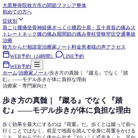
大黒整骨院
枚方市の関節ファシア整体
初めての方へ
症状別
肩こり
腰痛
坐骨神経痛
ぎっくり腰
四十肩・五十肩
首の痛み
ス
トレートネック
膝の痛み
股関節の痛み
脊柱管狭窄症
交通事故
治療
枚方からだ相談室
治療家ノート
料金
患者様の声
アクセス
WEB予約（24時間）
LINE予約
WEB予約
ホーム
/
治療家ノート
/
歩き方の真髄｜『蹴る』でなく『踏
む』——モデル歩きが体に負担な理由
治療家・専門家向け
歩き方の真髄｜『蹴る』でなく『踏
む』——モデル歩きが体に負担な理由
歩く効果を最大にするのは『荷重』だ。歩くとは蹴って前へ
行くことではなく、前足で地面を踏んで全身に荷重をかける
こと。足からでなく体から出す『だいこく式歩き』と、足か