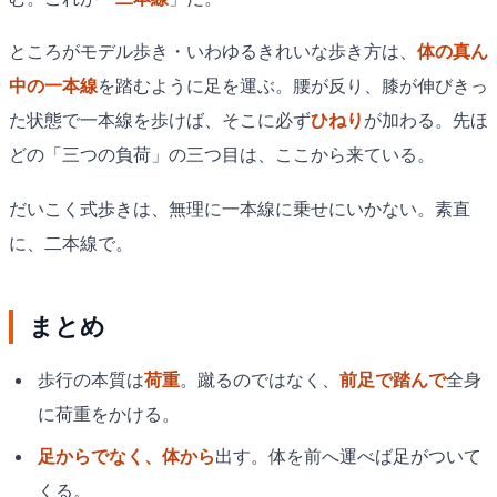
ところがモデル歩き・いわゆるきれいな歩き方は、
体の真ん
中の一本線
を踏むように足を運ぶ。腰が反り、膝が伸びきっ
た状態で一本線を歩けば、そこに必ず
ひねり
が加わる。先ほ
どの「三つの負荷」の三つ目は、ここから来ている。
だいこく式歩きは、無理に一本線に乗せにいかない。素直
に、二本線で。
まとめ
歩行の本質は
荷重
。蹴るのではなく、
前足で踏んで
全身
に荷重をかける。
足からでなく、体から
出す。体を前へ運べば足がついて
くる。