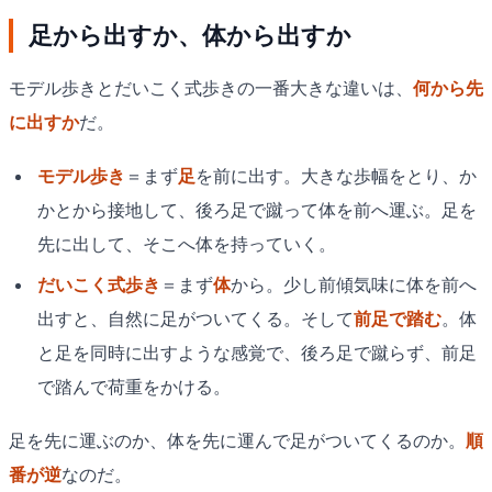
足から出すか、体から出すか
モデル歩きとだいこく式歩きの一番大きな違いは、
何から先
に出すか
だ。
モデル歩き
＝まず
足
を前に出す。大きな歩幅をとり、か
かとから接地して、後ろ足で蹴って体を前へ運ぶ。足を
先に出して、そこへ体を持っていく。
だいこく式歩き
＝まず
体
から。少し前傾気味に体を前へ
出すと、自然に足がついてくる。そして
前足で踏む
。体
と足を同時に出すような感覚で、後ろ足で蹴らず、前足
で踏んで荷重をかける。
足を先に運ぶのか、体を先に運んで足がついてくるのか。
順
番が逆
なのだ。