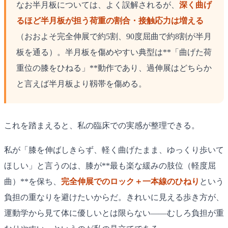
なお半月板については、よく誤解されるが、
深く曲げ
るほど半月板が担う荷重の割合・接触応力は増える
（おおよそ完全伸展で約5割、90度屈曲で約8割が半月
板を通る）。半月板を傷めやすい典型は**「曲げた荷
重位の膝をひねる」**動作であり、過伸展はどちらか
と言えば半月板より靱帯を傷める。
これを踏まえると、私の臨床での実感が整理できる。
私が「膝を伸ばしきらず、軽く曲げたまま、ゆっくり歩いて
ほしい」と言うのは、膝が**最も楽な緩みの肢位（軽度屈
曲）**を保ち、
完全伸展でのロック＋一本線のひねり
という
負担の重なりを避けたいからだ。きれいに見える歩き方が、
運動学から見て体に優しいとは限らない——むしろ負担が重