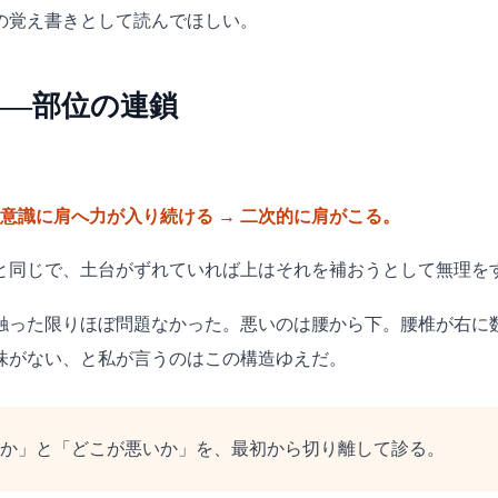
の覚え書きとして読んでほしい。
——部位の連鎖
意識に肩へ力が入り続ける → 二次的に肩がこる。
と同じで、土台がずれていれば上はそれを補おうとして無理を
触った限りほぼ問題なかった。悪いのは腰から下。腰椎が右に
味がない、と私が言うのはこの構造ゆえだ。
か」と「どこが悪いか」を、最初から切り離して診る。