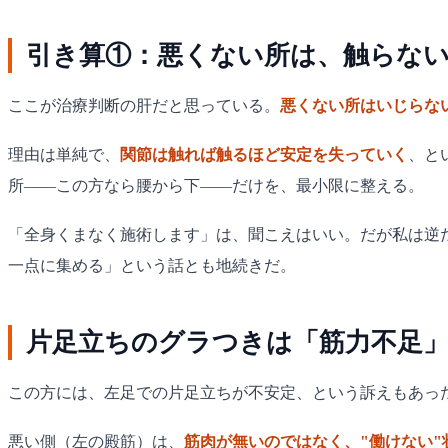
引き算①：悪くない所は、触らな
ここが治療判断の肝だと思っている。
悪くない所はいじらな
理由は単純で、
関節は触れば触るほど安定を失っていく
、と
所——この方なら腰から下——だけを、最小限に整える。
「全身くまなく施術します」は、聞こえはいい。だが私は逆
一点に集める」という話とも地続きだ。
片足立ちのグラつきは「筋力不足
この方には、左足での片足立ちが不安定、という訴えもあっ
悪い側（左の殿筋）は、
筋肉が無いのではなく、"働けない"