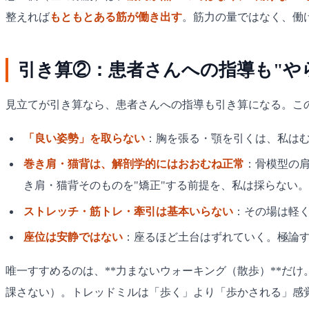
整えれば
もともとある筋が働き出す
。筋力の量ではなく、働
引き算②：患者さんへの指導も"や
見立てが引き算なら、患者さんへの指導も引き算になる。こ
「良い姿勢」を取らない
：胸を張る・顎を引くは、私は
巻き肩・猫背は、解剖学的にはおおむね正常
：骨模型の
き肩・猫背そのものを"矯正"する前提を、私は採らない。
ストレッチ・筋トレ・牽引は基本いらない
：その場は軽
座位は安静ではない
：座るほど土台はずれていく。極論
唯一すすめるのは、**力まないウォーキング（散歩）**だけ
課さない）。トレッドミルは「歩く」より「歩かされる」感