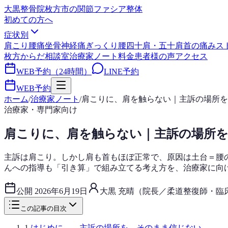
大黒整骨院
枚方市の関節ファシア整体
初めての方へ
症状別
肩こり
腰痛
坐骨神経痛
ぎっくり腰
四十肩・五十肩
首の痛み
ス
枚方からだ相談室
治療家ノート
料金
患者様の声
アクセス
WEB予約（24時間）
LINE予約
WEB予約
ホーム
/
治療家ノート
/
肩こりに、肩を触らない｜主訴の場所を
治療家・専門家向け
肩こりに、肩を触らない｜主訴の場所
主訴は肩こり。しかし肩も首もほぼ正常で、原因は土台＝腰
んへの指導も「引き算」で組み立てる考え方を、治療家に向
公開
2026年6月19日
大黒 充晴（院長／柔道整復師・臨床
この記事の目次
1
.
はじめに——主訴の場所を、そのまま信じない