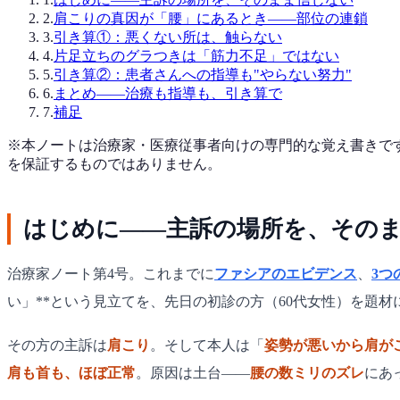
2
.
肩こりの真因が「腰」にあるとき——部位の連鎖
3
.
引き算①：悪くない所は、触らない
4
.
片足立ちのグラつきは「筋力不足」ではない
5
.
引き算②：患者さんへの指導も"やらない努力"
6
.
まとめ——治療も指導も、引き算で
7
.
補足
※本ノートは治療家・医療従事者向けの専門的な覚え書きで
を保証するものではありません。
はじめに——主訴の場所を、その
治療家ノート第4号。これまでに
ファシアのエビデンス
、
3つ
い」**という見立てを、先日の初診の方（60代女性）を題材
その方の主訴は
肩こり
。そして本人は「
姿勢が悪いから肩が
肩も首も、ほぼ正常
。原因は土台——
腰の数ミリのズレ
にあ