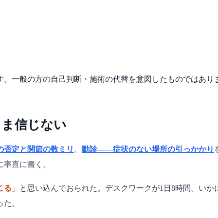
す。一般の方の自己判断・施術の代替を意図したものではあり
まま信じない
の否定と関節の数ミリ
、
動診——症状のない場所の引っかかり
に率直に書く。
こる
」と思い込んでおられた。デスクワークが1日8時間。い
った。