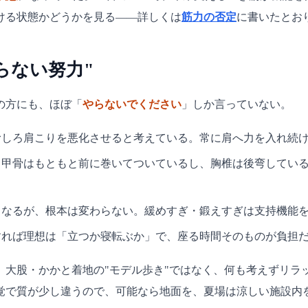
ける状態かどうかを見る——詳しくは
筋力の否定
に書いたとお
らない努力"
の方にも、ほぼ「
やらないでください
」しか言っていない。
むしろ肩こりを悪化させると考えている。常に肩へ力を入れ続
肩甲骨はもともと前に巻いてついているし、胸椎は後弯してい
くなるが、根本は変わらない。緩めすぎ・鍛えすぎは支持機能
すれば理想は「立つか寝転ぶか」で、座る時間そのものが負担
。大股・かかと着地の"モデル歩き"ではなく、何も考えずリラッ
覚で質が少し違うので、可能なら地面を、夏場は涼しい施設内