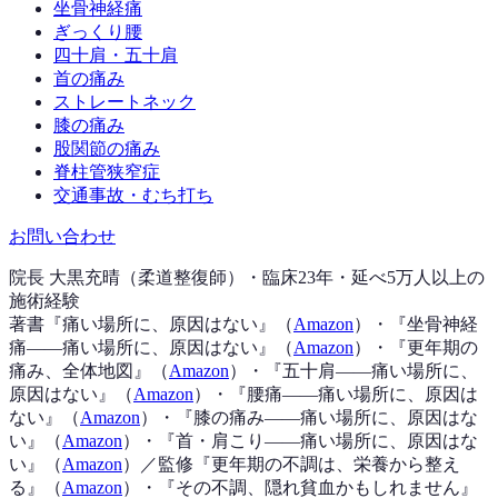
坐骨神経痛
ぎっくり腰
四十肩・五十肩
首の痛み
ストレートネック
膝の痛み
股関節の痛み
脊柱管狭窄症
交通事故・むち打ち
お問い合わせ
院長 大黒充晴（柔道整復師）・臨床23年・延べ5万人以上の
施術経験
著書『
痛い場所に、原因はない
』（
Amazon
）
・『
坐骨神経
痛——痛い場所に、原因はない
』（
Amazon
）
・『
更年期の
痛み、全体地図
』（
Amazon
）
・『
五十肩——痛い場所に、
原因はない
』（
Amazon
）
・『
腰痛——痛い場所に、原因は
ない
』（
Amazon
）
・『
膝の痛み——痛い場所に、原因はな
い
』（
Amazon
）
・『
首・肩こり——痛い場所に、原因はな
い
』（
Amazon
）
／監修『
更年期の不調は、栄養から整え
る
』（
Amazon
）
・『
その不調、隠れ貧血かもしれません
』