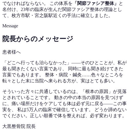
でなければならない。 この体系を
「関節ファシア整体」
と
名付け、23年の臨床が生んだ関節ファシア整体の理論とし
て、枚方市駅・宮之阪駅近くの手法に確立しました。
Message
院長からのメッセージ
患者様へ
「どこへ行っても治らなかった」——そのひとことが、私が
最も聞きたくない言葉であり、 同時に最も聞き続けてきた
言葉でもあります。 整体・病院・鍼灸……色々なところを
転々とした末に当院へ来られる方が、実はとても多い。
そういった方々に共通しているのは、「根本の原因」が見落
とされていることです。 動きの中の本当の原因を見つけず
に、痛い場所だけをケアしても体は必ず元に戻る——この事
実を、 私は5万人の臨床で確信しています。 どうか諦めない
でください。正しい順番で体を整えれば、必ず変わります。
大黒整骨院 院長