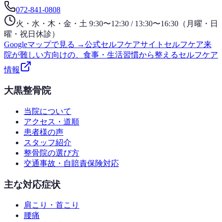
072-841-0808
火・水・木・金・土 9:30〜12:30 / 13:30〜16:30（月曜・日
曜・祝日休診）
Googleマップで見る →
公式セルフケアサイト
セルフケア
来
院が難しい方向けの、食事・生活習慣から整えるセルフケア
情報
大黒整骨院
当院について
アクセス・道順
患者様の声
スタッフ紹介
整骨院の選び方
交通事故・自賠責保険対応
主な対応症状
肩こり・首こり
腰痛