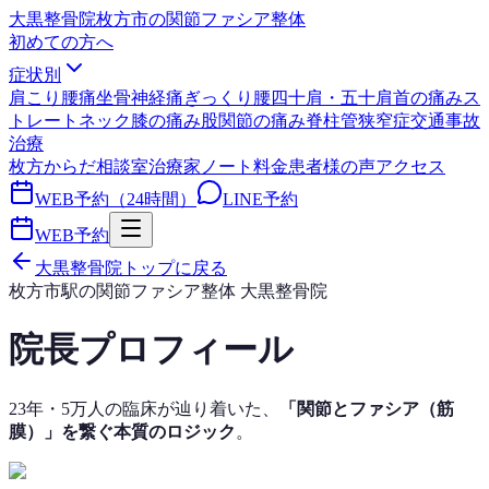
大黒整骨院
枚方市の関節ファシア整体
初めての方へ
症状別
肩こり
腰痛
坐骨神経痛
ぎっくり腰
四十肩・五十肩
首の痛み
ス
トレートネック
膝の痛み
股関節の痛み
脊柱管狭窄症
交通事故
治療
枚方からだ相談室
治療家ノート
料金
患者様の声
アクセス
WEB予約（24時間）
LINE予約
WEB予約
大黒整骨院トップに戻る
枚方市駅の関節ファシア整体 大黒整骨院
院長プロフィール
23年・5万人の臨床が辿り着いた、
「関節とファシア（筋
膜）」を繋ぐ本質のロジック
。