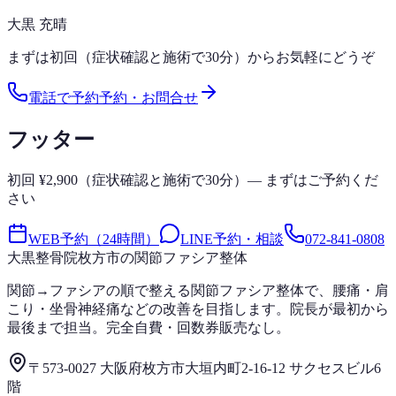
大黒 充晴
まずは初回（症状確認と施術で30分）からお気軽にどうぞ
電話で予約
予約・お問合せ
フッター
初回 ¥2,900（症状確認と施術で30分）— まずはご予約くだ
さい
WEB予約（24時間）
LINE予約・相談
072-841-0808
大黒整骨院
枚方市の関節ファシア整体
関節→ファシアの順で整える関節ファシア整体で、腰痛・肩
こり・坐骨神経痛などの改善を目指します。院長が最初から
最後まで担当。完全自費・回数券販売なし。
〒573-0027 大阪府枚方市大垣内町2-16-12 サクセスビル6
階