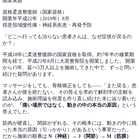
開業実績
資格
柔道整復師（国家資格）
開業年
平成22年（2010年）8月
得意領域
慢性痛・神経系疾患・再発予防
「どこへ行っても治らない患者さんは、なぜ症状が戻るの
か？」
平成18年に柔道整復師の国家資格を取得。約7年半の修業期
間を経て、平成22年8月に大黒整骨院を開業しました。 開業
から15年、延べ5万人以上を施術してきた中で、ずっと問い
続けた疑問があります。
マッサージをしても、骨格矯正をしても——「また戻る」患
者さんが後を絶たない。 その答えを求めて解剖学の文献を
読み込み、施術理論を何度も作り直し続けた末に辿り着いた
のが、
「痛い場所ではなく、動きの中の本当の原因」
という
答えでした。
筋肉が硬直し、関節がずれる。その根本には、動きの中に残
った本当の原因（引っかかり）があるという事実だった。
だから施術の順番は
N（神経）→ J（関節）→ M（筋膜）