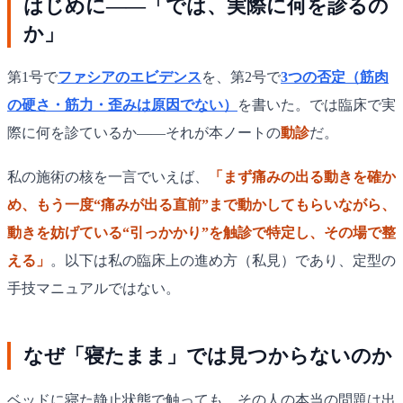
はじめに——「では、実際に何を診るの
か」
第1号で
ファシアのエビデンス
を、第2号で
3つの否定（筋肉
の硬さ・筋力・歪みは原因でない）
を書いた。では臨床で実
際に何を診ているか——それが本ノートの
動診
だ。
私の施術の核を一言でいえば、
「まず痛みの出る動きを確か
め、もう一度“痛みが出る直前”まで動かしてもらいながら、
動きを妨げている“引っかかり”を触診で特定し、その場で整
える」
。以下は私の臨床上の進め方（私見）であり、定型の
手技マニュアルではない。
なぜ「寝たまま」では見つからないのか
ベッドに寝た静止状態で触っても、その人の本当の問題は出