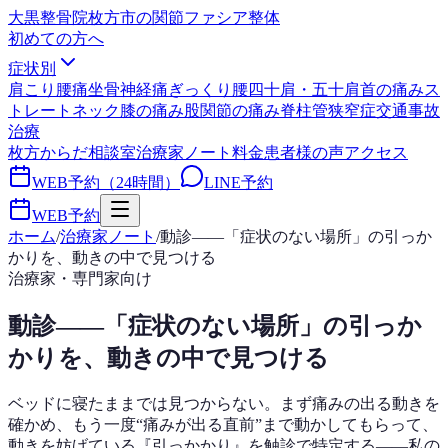
大黒整骨院
枚方市の関節ファシア整体
初めての方へ
症状別
肩こり
腰痛
坐骨神経痛
ぎっくり腰
四十肩・五十肩
首の痛み
ス
トレートネック
膝の痛み
股関節の痛み
脊柱管狭窄症
交通事故
治療
枚方からだ相談室
治療家ノート
料金
患者様の声
アクセス
WEB予約（24時間）
LINE予約
WEB予約
ホーム
/
治療家ノート
/
動診——「症状のない場所」の引っか
かりを、動きの中で見つける
治療家・専門家向け
動診——「症状のない場所」の引っか
かりを、動きの中で見つける
ベッドに寝たままでは見つからない。まず痛みの出る動きを
確かめ、もう一度“痛みが出る直前”まで動かしてもらって、
動きを妨げている『引っかかり』を触診で特定する——私の