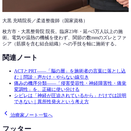
大黒 充晴
院長／柔道整復師（国家資格）
枚方市・大黒整骨院 院長。
臨床23年
・延べ5万人以上の施
術。電気や温熱の機械を使わず、関節の数mmのズレとファ
シア（筋膜を含む結合組織）への手技を軸に施術する。
関連ノート
ACTとPRT——「脳の層」を施術者の言葉に落とし込
む｜問診・声かけ・やらない線引き
痛みの機序分類——「侵害受容性・神経障害性・痛覚
変調性」を、正確に使い分ける
シビレは「神経が圧迫されているから」だけでは説明
できない｜異所性発火という考え方
治療家ノート一覧へ
フッター