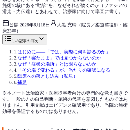
施術の核にある“動診”を、なぜそれが効くのか（ファシアの
滑走・力伝達）とあわせて、治療家に向けて率直に書く。
公開
2026年6月18日
大黒 充晴（院長／柔道整復師・臨
床23年）
この記事の目次
1
.
はじめに——「では、実際に何を診るのか」
2
.
なぜ「寝たまま」では見つからないのか
3
.
なぜ「症状の場所」とは限らないのか
4
.
「その場で変わる」が、当たりの確認になる
5
.
臨床への落とし込み（私見）
6
.
補足
※本ノートは治療家・医療従事者向けの専門的な覚え書きで
す。一般の方の自己判断・施術の代替を意図したものではあ
りません。引用文献はエビデンス確認用であり、当院の施術
効果を保証するものではありません。