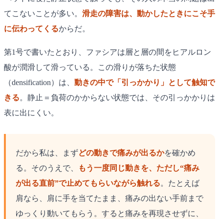
てこないことが多い。
滑走の障害は、動かしたときにこそ手
に伝わってくる
からだ。
第1号で書いたとおり、ファシアは層と層の間をヒアルロン
酸が潤滑して滑っている。この滑りが落ちた状態
（densification）は、
動きの中で「引っかかり」として触知で
きる
。静止＝負荷のかからない状態では、その引っかかりは
表に出にくい。
だから私は、まず
どの動きで痛みが出るか
を確かめ
る。そのうえで、
もう一度同じ動きを、ただし“痛み
が出る直前”で止めてもらいながら触れる
。たとえば
肩なら、肩に手を当てたまま、痛みの出ない手前まで
ゆっくり動いてもらう。すると痛みを再現させずに、