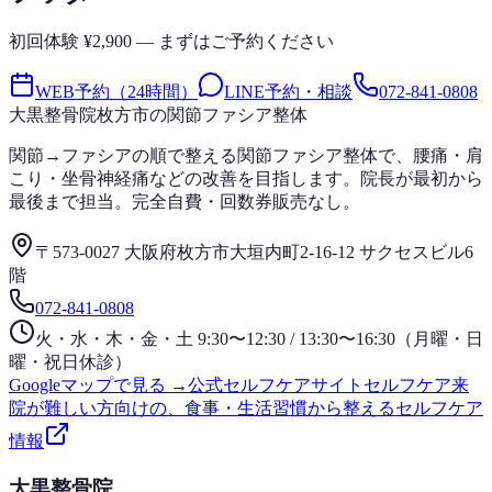
初回体験 ¥2,900 — まずはご予約ください
WEB予約（24時間）
LINE予約・相談
072-841-0808
大黒整骨院
枚方市の関節ファシア整体
関節→ファシアの順で整える関節ファシア整体で、腰痛・肩
こり・坐骨神経痛などの改善を目指します。院長が最初から
最後まで担当。完全自費・回数券販売なし。
〒573-0027 大阪府枚方市大垣内町2-16-12 サクセスビル6
階
072-841-0808
火・水・木・金・土 9:30〜12:30 / 13:30〜16:30（月曜・日
曜・祝日休診）
Googleマップで見る →
公式セルフケアサイト
セルフケア
来
院が難しい方向けの、食事・生活習慣から整えるセルフケア
情報
大黒整骨院