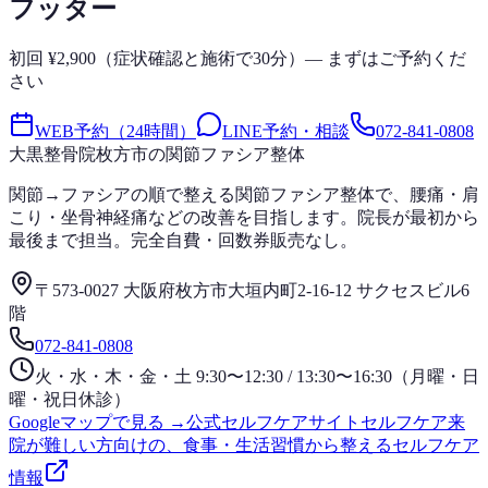
フッター
初回 ¥2,900（症状確認と施術で30分）— まずはご予約くだ
さい
WEB予約（24時間）
LINE予約・相談
072-841-0808
大黒整骨院
枚方市の関節ファシア整体
関節→ファシアの順で整える関節ファシア整体で、腰痛・肩
こり・坐骨神経痛などの改善を目指します。院長が最初から
最後まで担当。完全自費・回数券販売なし。
〒573-0027 大阪府枚方市大垣内町2-16-12 サクセスビル6
階
072-841-0808
火・水・木・金・土 9:30〜12:30 / 13:30〜16:30（月曜・日
曜・祝日休診）
Googleマップで見る →
公式セルフケアサイト
セルフケア
来
院が難しい方向けの、食事・生活習慣から整えるセルフケア
情報