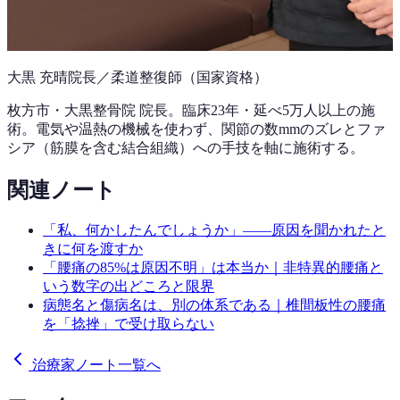
大黒 充晴
院長／柔道整復師（国家資格）
枚方市・大黒整骨院 院長。
臨床23年
・延べ5万人以上の施
術。電気や温熱の機械を使わず、関節の数mmのズレとファ
シア（筋膜を含む結合組織）への手技を軸に施術する。
関連ノート
「私、何かしたんでしょうか」——原因を聞かれたと
きに何を渡すか
「腰痛の85%は原因不明」は本当か｜非特異的腰痛と
いう数字の出どころと限界
病態名と傷病名は、別の体系である｜椎間板性の腰痛
を「捻挫」で受け取らない
治療家ノート一覧へ