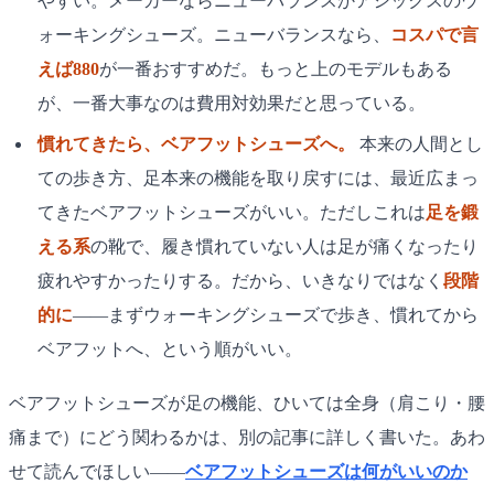
やすい。メーカーならニューバランスかアシックスのウ
ォーキングシューズ。ニューバランスなら、
コスパで言
えば880
が一番おすすめだ。もっと上のモデルもある
が、一番大事なのは費用対効果だと思っている。
慣れてきたら、ベアフットシューズへ。
本来の人間とし
ての歩き方、足本来の機能を取り戻すには、最近広まっ
てきたベアフットシューズがいい。ただしこれは
足を鍛
える系
の靴で、履き慣れていない人は足が痛くなったり
疲れやすかったりする。だから、いきなりではなく
段階
的に
——まずウォーキングシューズで歩き、慣れてから
ベアフットへ、という順がいい。
ベアフットシューズが足の機能、ひいては全身（肩こり・腰
痛まで）にどう関わるかは、別の記事に詳しく書いた。あわ
せて読んでほしい——
ベアフットシューズは何がいいのか