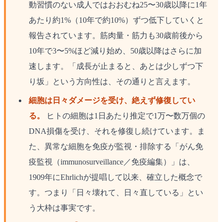
動習慣のない成人ではおおむね25〜30歳以降に1年
あたり約1%（10年で約10%）ずつ低下していくと
報告されています。筋肉量・筋力も30歳前後から
10年で3〜5%ほど減り始め、50歳以降はさらに加
速します。「成長が止まると、あとは少しずつ下
り坂」という方向性は、その通りと言えます。
細胞は日々ダメージを受け、絶えず修復してい
る。
ヒトの細胞は1日あたり推定で1万〜数万個の
DNA損傷を受け、それを修復し続けています。ま
た、異常な細胞を免疫が監視・排除する「がん免
疫監視（immunosurveillance／免疫編集）」は、
1909年にEhrlichが提唱して以来、確立した概念で
す。つまり「日々壊れて、日々直している」とい
う大枠は事実です。