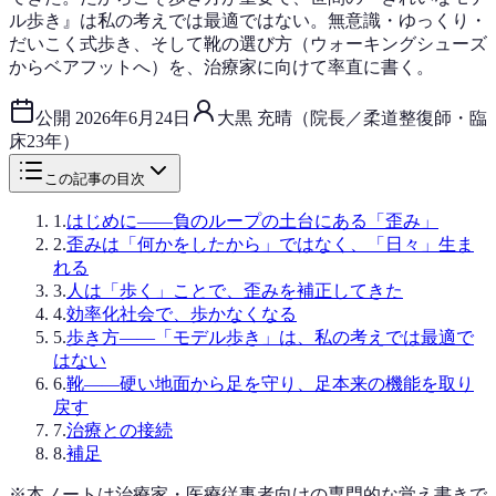
ル歩き』は私の考えでは最適ではない。無意識・ゆっくり・
だいこく式歩き、そして靴の選び方（ウォーキングシューズ
からベアフットへ）を、治療家に向けて率直に書く。
公開
2026年6月24日
大黒 充晴（院長／柔道整復師・臨
床23年）
この記事の目次
1
.
はじめに——負のループの土台にある「歪み」
2
.
歪みは「何かをしたから」ではなく、「日々」生ま
れる
3
.
人は「歩く」ことで、歪みを補正してきた
4
.
効率化社会で、歩かなくなる
5
.
歩き方——「モデル歩き」は、私の考えでは最適で
はない
6
.
靴——硬い地面から足を守り、足本来の機能を取り
戻す
7
.
治療との接続
8
.
補足
※本ノートは治療家・医療従事者向けの専門的な覚え書きで