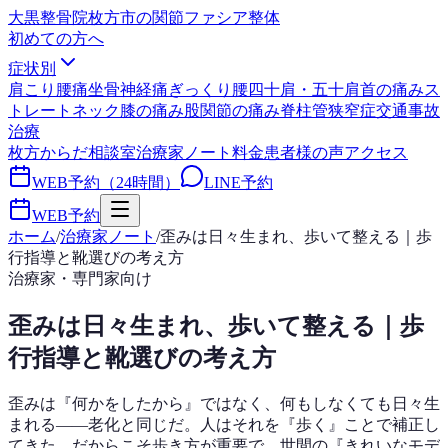
大黒整骨院
枚方市の関節ファシア整体
初めての方へ
症状別
肩こり
腰痛
坐骨神経痛
ぎっくり腰
四十肩・五十肩
首の痛み
ス
トレートネック
膝の痛み
股関節の痛み
脊柱管狭窄症
交通事故
治療
枚方からだ相談室
治療家ノート
料金
患者様の声
アクセス
WEB予約（24時間）
LINE予約
WEB予約
ホーム
/
治療家ノート
/
歪みは日々生まれ、歩いて整える｜歩
行指導と靴選びの考え方
治療家・専門家向け
歪みは日々生まれ、歩いて整える｜歩
行指導と靴選びの考え方
歪みは『何かをしたから』ではなく、何もしなくても日々生
まれる——老化と同じだ。人はそれを『歩く』ことで補正し
てきた。だからこそ歩き方が重要で、世間の『きれいなモデ