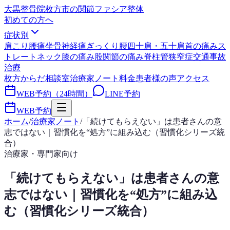
大黒整骨院
枚方市の関節ファシア整体
初めての方へ
症状別
肩こり
腰痛
坐骨神経痛
ぎっくり腰
四十肩・五十肩
首の痛み
ス
トレートネック
膝の痛み
股関節の痛み
脊柱管狭窄症
交通事故
治療
枚方からだ相談室
治療家ノート
料金
患者様の声
アクセス
WEB予約（24時間）
LINE予約
WEB予約
ホーム
/
治療家ノート
/
「続けてもらえない」は患者さんの意
志ではない｜習慣化を“処方”に組み込む（習慣化シリーズ統
合）
治療家・専門家向け
「続けてもらえない」は患者さんの意
志ではない｜習慣化を“処方”に組み込
む（習慣化シリーズ統合）