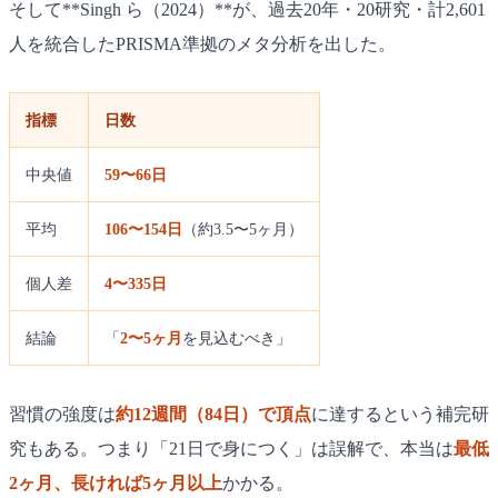
そして**Singh ら（2024）**が、過去20年・20研究・計2,601
人を統合したPRISMA準拠のメタ分析を出した。
指標
日数
中央値
59〜66日
平均
106〜154日
（約3.5〜5ヶ月）
個人差
4〜335日
結論
「
2〜5ヶ月
を見込むべき」
習慣の強度は
約12週間（84日）で頂点
に達するという補完研
究もある。つまり「21日で身につく」は誤解で、本当は
最低
2ヶ月、長ければ5ヶ月以上
かかる。