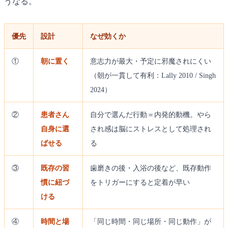
うなる。
優先
設計
なぜ効くか
①
朝に置く
意志力が最大・予定に邪魔されにくい
（朝が一貫して有利：Lally 2010 / Singh
2024）
②
患者さん
自分で選んだ行動＝内発的動機。やら
自身に選
され感は脳にストレスとして処理され
ばせる
る
③
既存の習
歯磨きの後・入浴の後など、既存動作
慣に紐づ
をトリガーにすると定着が早い
ける
④
時間と場
「同じ時間・同じ場所・同じ動作」が