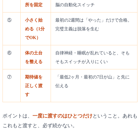
所を固定
脳の自動化スイッチ
⑤
小さく始
最初の2週間は「やった」だけで合格。
める（1分
完璧主義は脱落を生む
でOK）
⑥
体の土台
自律神経・睡眠が乱れていると、そも
を整える
そもスイッチが入りにくい
⑦
期待値を
「最低2ヶ月・最初の7日が山」と先に
正しく渡
伝える
す
ポイントは、
一度に渡すのはひとつだけ
ということ。あれも
これもと渡すと、必ず続かない。