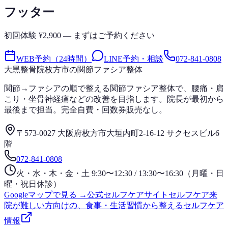
フッター
初回体験 ¥2,900 — まずはご予約ください
WEB予約（24時間）
LINE予約・相談
072-841-0808
大黒整骨院
枚方市の関節ファシア整体
関節→ファシアの順で整える関節ファシア整体で、腰痛・肩
こり・坐骨神経痛などの改善を目指します。院長が最初から
最後まで担当。完全自費・回数券販売なし。
〒573-0027 大阪府枚方市大垣内町2-16-12 サクセスビル6
階
072-841-0808
火・水・木・金・土 9:30〜12:30 / 13:30〜16:30（月曜・日
曜・祝日休診）
Googleマップで見る →
公式セルフケアサイト
セルフケア
来
院が難しい方向けの、食事・生活習慣から整えるセルフケア
情報