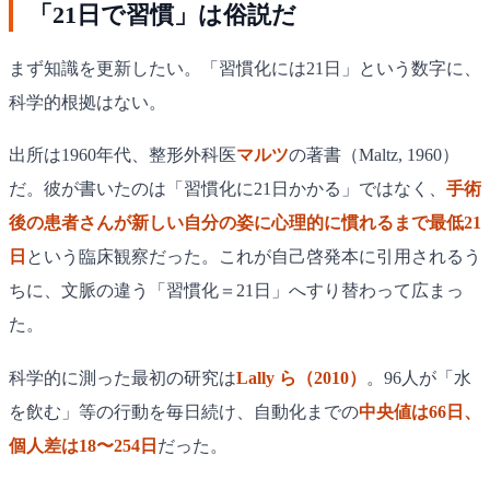
「21日で習慣」は俗説だ
まず知識を更新したい。「習慣化には21日」という数字に、
科学的根拠はない。
出所は1960年代、整形外科医
マルツ
の著書（Maltz, 1960）
だ。彼が書いたのは「習慣化に21日かかる」ではなく、
手術
後の患者さんが新しい自分の姿に心理的に慣れるまで最低21
日
という臨床観察だった。これが自己啓発本に引用されるう
ちに、文脈の違う「習慣化＝21日」へすり替わって広まっ
た。
科学的に測った最初の研究は
Lally ら（2010）
。96人が「水
を飲む」等の行動を毎日続け、自動化までの
中央値は66日、
個人差は18〜254日
だった。