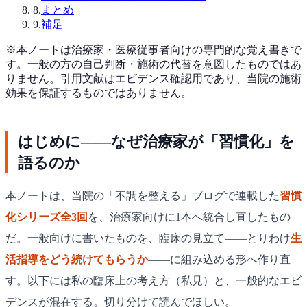
8
.
まとめ
9
.
補足
※本ノートは治療家・医療従事者向けの専門的な覚え書きで
す。一般の方の自己判断・施術の代替を意図したものではあ
りません。引用文献はエビデンス確認用であり、当院の施術
効果を保証するものではありません。
はじめに——なぜ治療家が「習慣化」を
語るのか
本ノートは、当院の「不調を整える」ブログで連載した
習慣
化シリーズ全3回
を、治療家向けに1本へ統合し直したもの
だ。一般向けに書いたものを、臨床の見立て——とりわけ
生
活指導をどう続けてもらうか
——に組み込める形へ作り直
す。以下には私の臨床上の考え方（私見）と、一般的なエビ
デンスが混在する。切り分けて読んでほしい。