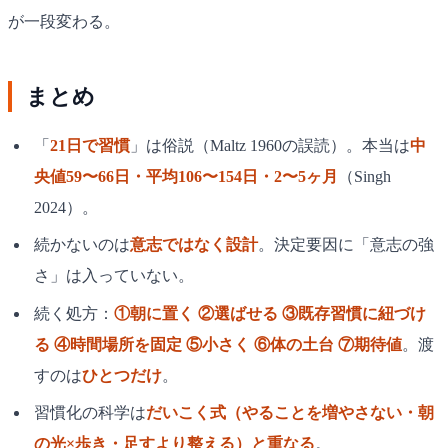
が一段変わる。
まとめ
「
21日で習慣
」は俗説（Maltz 1960の誤読）。本当は
中
央値59〜66日・平均106〜154日・2〜5ヶ月
（Singh
2024）。
続かないのは
意志ではなく設計
。決定要因に「意志の強
さ」は入っていない。
続く処方：
①朝に置く ②選ばせる ③既存習慣に紐づけ
る ④時間場所を固定 ⑤小さく ⑥体の土台 ⑦期待値
。渡
すのは
ひとつだけ
。
習慣化の科学は
だいこく式（やることを増やさない・朝
の光×歩き・足すより整える）と重なる
。