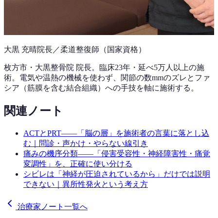
大黒 充晴
院長／柔道整復師（国家資格）
枚方市・大黒整骨院 院長。
臨床23年
・延べ5万人以上の施
術。電気や温熱の機械を使わず、関節の数mmのズレとファ
シア（筋膜を含む結合組織）への手技を軸に施術する。
関連ノート
ACTとPRT——「脳の層」を施術者の言葉に落とし込
む｜問診・声かけ・やらない線引き
痛みの機序分類——「侵害受容性・神経障害性・痛覚
変調性」を、正確に使い分ける
シビレは「神経が圧迫されているから」だけでは説明
できない｜異所性発火という考え方
治療家ノート一覧へ