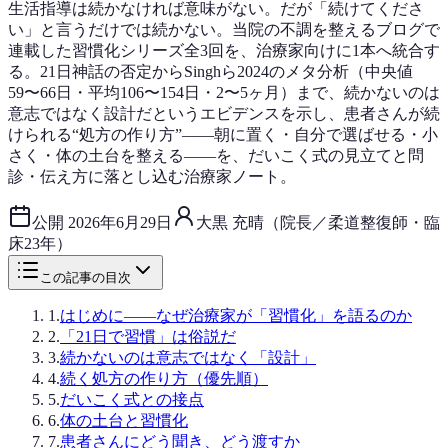
生活指導は続かなければ意味がない。だが「続けてくださ
い」と言うだけでは続かない。当院の不調を整えるブログで
連載した習慣化シリーズ全3回を、治療家向けに1本へ統合す
る。21日神話の否定からSinghら2024のメタ分析（中央値
59〜66日・平均106〜154日・2〜5ヶ月）まで、続かないのは
意志ではなく設計だというエビデンスを示し、患者さんが続
けられる“処方の作り方”——朝に置く・自分で選ばせる・小
さく・体の土台を整える——を、だいこく式の見立てと問
診・伝え方に落とし込む治療家ノート。
公開
2026年6月29日
大黒 充晴（院長／柔道整復師・臨
床23年）
この記事の目次
1
.
はじめに——なぜ治療家が「習慣化」を語るのか
2
.
「21日で習慣」は俗説だ
3
.
続かないのは意志ではなく「設計」
4
.
続く処方の作り方（優先順）
5
.
だいこく式との接点
6
.
体の土台と習慣化
7
.
患者さんにどう聞き、どう渡すか