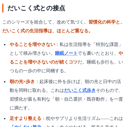
だいこく式との接点
このシリーズを統合して、改めて気づく。
習慣化の科学と、
だいこく式の生活指導は、ほとんど重なる。
やることを増やさない
：私は生活指導を「特別な課題」
として積み増さない。
睡眠ノート
でも書いたとおり、
や
ることを増やさないのが続くコツ
だ。睡眠も歩行も、い
つもの一歩の中に同梱する。
朝の光×歩き
：起床後に外を歩けば、朝の光と日中の活
動を同時に取れる。これは
だいこく式歩き
そのもので、
習慣化が最も有利な「朝・自己選択・既存動作」を一度
に満たす。
足すより整える
：枕やサプリより生活リズム——これは