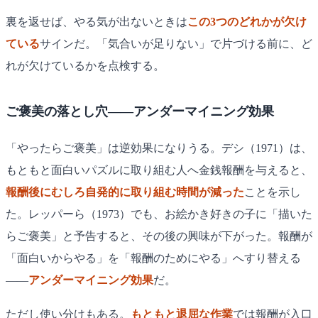
裏を返せば、やる気が出ないときは
この3つのどれかが欠け
ている
サインだ。「気合いが足りない」で片づける前に、ど
れが欠けているかを点検する。
ご褒美の落とし穴——アンダーマイニング効果
「やったらご褒美」は逆効果になりうる。デシ（1971）は、
もともと面白いパズルに取り組む人へ金銭報酬を与えると、
報酬後にむしろ自発的に取り組む時間が減った
ことを示し
た。レッパーら（1973）でも、お絵かき好きの子に「描いた
らご褒美」と予告すると、その後の興味が下がった。報酬が
「面白いからやる」を「報酬のためにやる」へすり替える
——
アンダーマイニング効果
だ。
ただし使い分けもある。
もともと退屈な作業
では報酬が入口