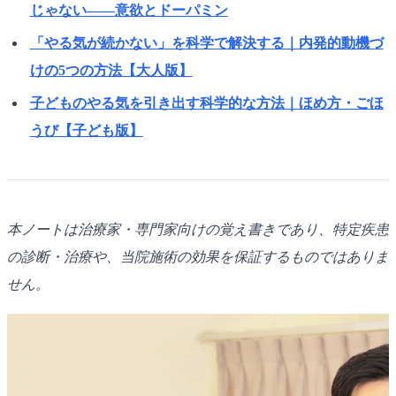
じゃない——意欲とドーパミン
「やる気が続かない」を科学で解決する｜内発的動機づ
けの5つの方法【大人版】
子どものやる気を引き出す科学的な方法｜ほめ方・ごほ
うび【子ども版】
本ノートは治療家・専門家向けの覚え書きであり、特定疾患
の診断・治療や、当院施術の効果を保証するものではありま
せん。