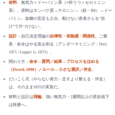
材料
：無気力＝ドーパミン系（≠抑うつ＝セロトニン
系）。原料はタンパク質→チロシン→（鉄・B6）→ドー
パミン。血糖の安定も土台。動けない患者さんを“怠
け”で片づけない。
設計
：自己決定理論の
自律性・有能感・関係性
。ご褒
美・命令はやる気を削る（アンダーマイニング：Deci
1971 / Lepper ら 1973）。
関わり方：
命令→質問／結果→プロセスをほめる
（Dweck 1998）／ルール→小さな選択／伴走
。
だいこく式（やらない努力・足すより整える・伴走）
は、そのままSDTの実装だ。
材料と設計は
両輪
。強い無気力・2週間以上の意欲低下
は医療へ。