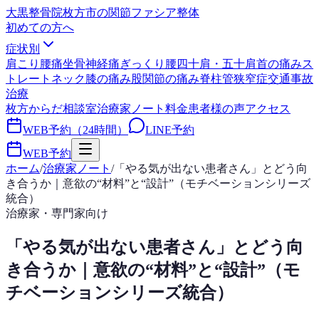
大黒整骨院
枚方市の関節ファシア整体
初めての方へ
症状別
肩こり
腰痛
坐骨神経痛
ぎっくり腰
四十肩・五十肩
首の痛み
ス
トレートネック
膝の痛み
股関節の痛み
脊柱管狭窄症
交通事故
治療
枚方からだ相談室
治療家ノート
料金
患者様の声
アクセス
WEB予約（24時間）
LINE予約
WEB予約
ホーム
/
治療家ノート
/
「やる気が出ない患者さん」とどう向
き合うか｜意欲の“材料”と“設計”（モチベーションシリーズ
統合）
治療家・専門家向け
「やる気が出ない患者さん」とどう向
き合うか｜意欲の“材料”と“設計”（モ
チベーションシリーズ統合）