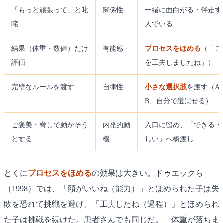
「もっと頑張って」と叱
関係性
一緒に面白がる・伴走す
咤
人でいる
結果（体重・数値）だけ
有能感
プロセスをほめる
（「こ
評価
を工夫しましたね」）
完璧なルールを渡す
自律性
小さな選択肢
を渡す（A
B、自分で選ばせる）
ご褒美・脅しで動かそう
内発的動
入口に留め、「できる・
とする
機
しい」へ橋渡し
とくに
プロセスをほめる
の効果は大きい。ドゥエックら
（1998）では、「頭がいいね（能力）」とほめられた子は失
敗を恐れて挑戦を避け、「工夫したね（過程）」とほめられ
た子は挑戦を続けた。患者さんでも同じだ。「体重が落ちま