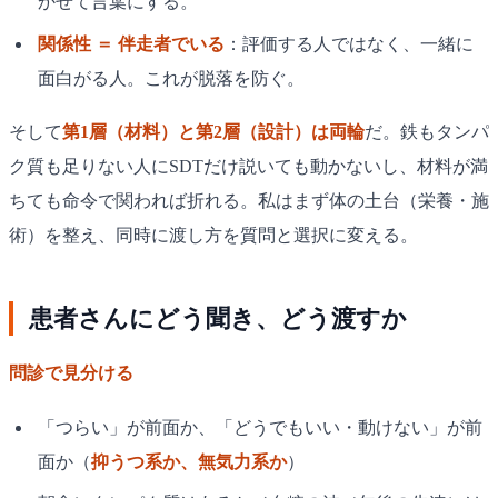
かせて言葉にする。
関係性 ＝ 伴走者でいる
：評価する人ではなく、一緒に
面白がる人。これが脱落を防ぐ。
そして
第1層（材料）と第2層（設計）は両輪
だ。鉄もタンパ
ク質も足りない人にSDTだけ説いても動かないし、材料が満
ちても命令で関われば折れる。私はまず体の土台（栄養・施
術）を整え、同時に渡し方を質問と選択に変える。
患者さんにどう聞き、どう渡すか
問診で見分ける
「つらい」が前面か、「どうでもいい・動けない」が前
面か（
抑うつ系か、無気力系か
）