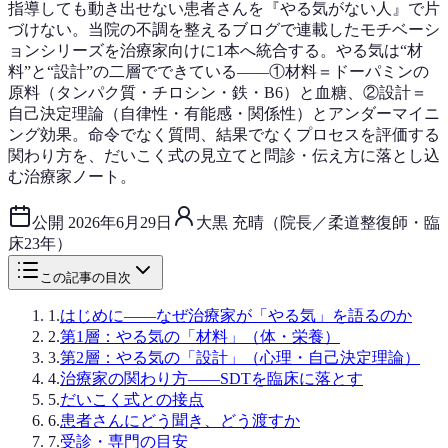
指導しても動き出せない患者さんを『やる気がない人』で片
づけない。当院の不調を整えるブログで連載したモチベーシ
ョンシリーズを治療家向けに1本へ統合する。やる気は“材
料”と“設計”の二層でできている——①材料＝ドーパミンの
原料（タンパク質・チロシン・鉄・B6）と血糖、②設計＝
自己決定理論（自律性・有能感・関係性）とアンダーマイニ
ング効果。命令でなく質問、結果でなくプロセスを評価する
関わり方を、だいこく式の見立てと問診・伝え方に落とし込
む治療家ノート。
公開
2026年6月29日
大黒 充晴（院長／柔道整復師・臨
床23年）
この記事の目次
1
.
はじめに——なぜ治療家が「やる気」を語るのか
2
.
第1層：やる気の「材料」（体・栄養）
3
.
第2層：やる気の「設計」（心理・自己決定理論）
4
.
治療家の関わり方——SDTを臨床に落とす
5
.
だいこく式との接点
6
.
患者さんにどう聞き、どう渡すか
7
.
受診・専門の目安