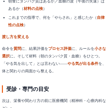
朝食にタンパク質はあるか／血糖の波（午後の失速）は
あるか（
材料の点検
）
これまでの指導で、何を「やらされ」と感じたか（
自律
性の点検
）
渡し方を変える
命令を
質問
に、結果評価を
プロセス評価
に、ルールを
小さな
選択
に。そして材料（朝のタンパク質・血糖）をひとつ。
「やる気を出して」とは言わない——
やる気が出る条件
を、
体と関わりの両面から整える。
受診・専門の目安
次は、栄養や関わり方の前に医療機関（精神科・心療内科な