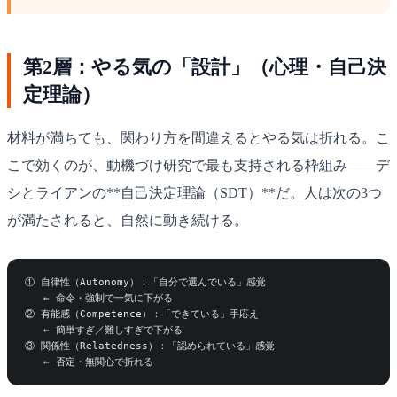
第2層：やる気の「設計」（心理・自己決
定理論）
材料が満ちても、関わり方を間違えるとやる気は折れる。こ
こで効くのが、動機づけ研究で最も支持される枠組み——デ
シとライアンの**自己決定理論（SDT）**だ。人は次の3つ
が満たされると、自然に動き続ける。
① 自律性（Autonomy）：「自分で選んでいる」感覚

   ← 命令・強制で一気に下がる

② 有能感（Competence）：「できている」手応え

   ← 簡単すぎ／難しすぎで下がる

③ 関係性（Relatedness）：「認められている」感覚
