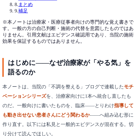
8
.
まとめ
9
.
補足
※本ノートは治療家・医療従事者向けの専門的な覚え書きで
す。一般の方の自己判断・施術の代替を意図したものではあ
りません。引用文献はエビデンス確認用であり、当院の施術
効果を保証するものではありません。
はじめに——なぜ治療家が「やる気」を
語るのか
本ノートは、当院の「不調を整える」ブログで連載した
モチ
ベーションシリーズ
を、治療家向けに1本へ統合し直したも
のだ。一般向けに書いたものを、臨床——とりわけ
指導して
も動き出せない患者さんにどう関わるか
——へ組み込む形に
作り直す。以下には私見と一般的エビデンスが混在する。切
り分けて読んでほしい。