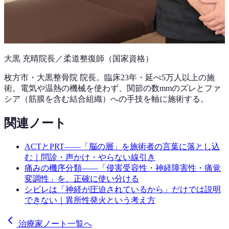
大黒 充晴
院長／柔道整復師（国家資格）
枚方市・大黒整骨院 院長。
臨床23年
・延べ5万人以上の施
術。電気や温熱の機械を使わず、関節の数mmのズレとファ
シア（筋膜を含む結合組織）への手技を軸に施術する。
関連ノート
ACTとPRT——「脳の層」を施術者の言葉に落とし込
む｜問診・声かけ・やらない線引き
痛みの機序分類——「侵害受容性・神経障害性・痛覚
変調性」を、正確に使い分ける
シビレは「神経が圧迫されているから」だけでは説明
できない｜異所性発火という考え方
治療家ノート一覧へ