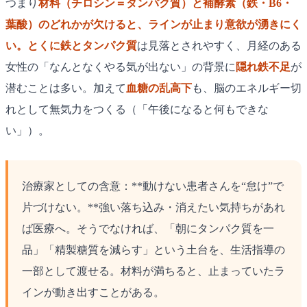
つまり
材料（チロシン＝タンパク質）と補酵素（鉄・B6・
葉酸）
のどれかが欠けると、ラインが止まり意欲が湧きにく
い。とくに
鉄とタンパク質
は見落とされやすく、月経のある
女性の「なんとなくやる気が出ない」の背景に
隠れ鉄不足
が
潜むことは多い。加えて
血糖の乱高下
も、脳のエネルギー切
れとして無気力をつくる（「午後になると何もできな
い」）。
治療家としての含意：**動けない患者さんを“怠け”で
片づけない。**強い落ち込み・消えたい気持ちがあれ
ば医療へ。そうでなければ、「朝にタンパク質を一
品」「精製糖質を減らす」という土台を、生活指導の
一部として渡せる。材料が満ちると、止まっていたラ
インが動き出すことがある。