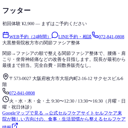
フッター
初回体験 ¥2,900 — まずはご予約ください
WEB予約（24時間）
LINE予約・相談
072-841-0808
大黒整骨院
枚方市の関節ファシア整体
関節→ファシアの順で整える関節ファシア整体で、腰痛・肩
こり・坐骨神経痛などの改善を目指します。院長が最初から
最後まで担当。完全自費・回数券販売なし。
〒573-0027 大阪府枚方市大垣内町2-16-12 サクセスビル6
階
072-841-0808
火・水・木・金・土 9:30〜12:30 / 13:30〜16:30（月曜・日
曜・祝日休診）
Googleマップで見る →
公式セルフケアサイト
セルフケア
来
院が難しい方向けの、食事・生活習慣から整えるセルフケア
情報