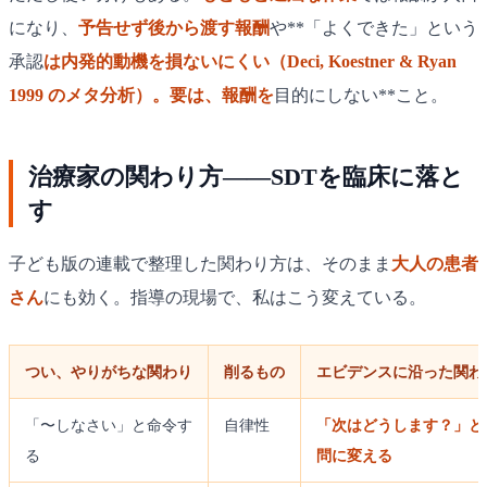
になり、
予告せず後から渡す報酬
や**「よくできた」という
承認
は内発的動機を損ないにくい（Deci, Koestner & Ryan
1999 のメタ分析）。要は、報酬を
目的にしない**こと。
治療家の関わり方——SDTを臨床に落と
す
子ども版の連載で整理した関わり方は、そのまま
大人の患者
さん
にも効く。指導の現場で、私はこう変えている。
つい、やりがちな関わり
削るもの
エビデンスに沿った関わ
「〜しなさい」と命令す
自律性
「次はどうします？」と
る
問に変える