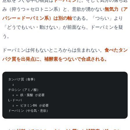
意欲をつくる中心物質は
ドーパミン
だ。そして気分の落ち込
み（抑うつ＝セロトニン系）と、意欲が湧かない
無気力（ア
パシー＝ドーパミン系）は別の軸
である。「つらい」より
「どうでもいい・動けない」が前面なら、ドーパミンを疑
う。
ドーパミンは何もないところからは生まれない。
食べたタン
パク質を出発点に、補酵素をつないで合成される。
タンパク質（食事）

  ↓

チロシン（アミノ酸）

  ↓ ← 鉄・葉酸 が必要

L-ドーパ

  ↓ ← ビタミンB6 が必要
