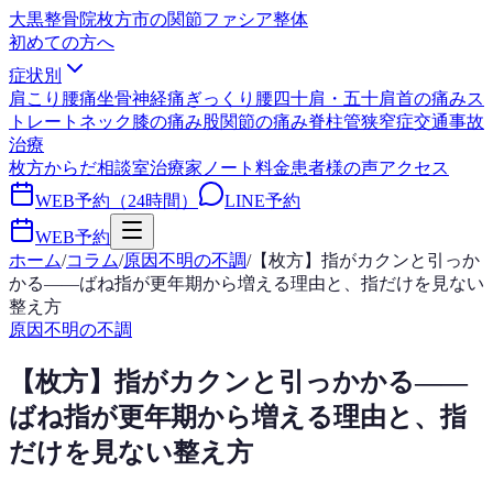
大黒整骨院
枚方市の関節ファシア整体
初めての方へ
症状別
肩こり
腰痛
坐骨神経痛
ぎっくり腰
四十肩・五十肩
首の痛み
ス
トレートネック
膝の痛み
股関節の痛み
脊柱管狭窄症
交通事故
治療
枚方からだ相談室
治療家ノート
料金
患者様の声
アクセス
WEB予約（24時間）
LINE予約
WEB予約
ホーム
/
コラム
/
原因不明の不調
/
【枚方】指がカクンと引っか
かる——ばね指が更年期から増える理由と、指だけを見ない
整え方
原因不明の不調
【枚方】指がカクンと引っかかる——
ばね指が更年期から増える理由と、指
だけを見ない整え方