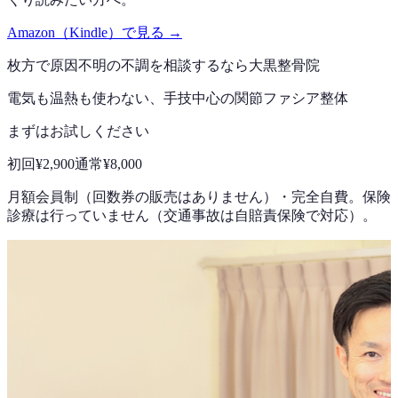
Amazon（Kindle）で見る →
枚方で
原因不明の不調
を相談するなら
大黒整骨院
電気も温熱も使わない、手技中心の
関節ファシア整体
まずはお試しください
初回
¥2,900
通常
¥8,000
月額会員制（回数券の販売はありません）
・
完全自費。保険
診療は行っていません（交通事故は自賠責保険で対応）。