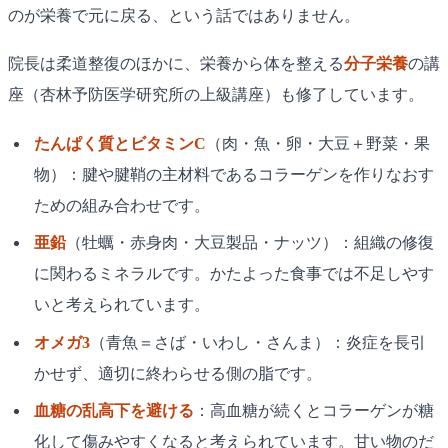
のが栄養で元に戻る、という話ではありません。
院長は柔道整復のほかに、栄養から体を整える
分子栄養
の講
座（杏林予防医学研究所の上級講座）も修了しています。
たんぱく質とビタミンC
（肉・魚・卵・大豆＋野菜・果
物）：腱や腱鞘の主材料であるコラーゲンを作りなおす
ための組み合わせです。
亜鉛
（牡蠣・赤身肉・大豆製品・ナッツ）：組織の修復
に関わるミネラルです。かたよった食事では不足しやす
いと考えられています。
オメガ3
（青魚＝さば・いわし・さんま）：炎症を長引
かせず、適切に終わらせる側の脂です。
血糖の乱高下を避ける
：高血糖が続くとコラーゲンが糖
化して傷みやすくなると考えられています。甘い物のだ