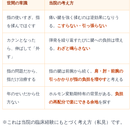
世間の常識
当院の考え方
指の使いすぎ。指
痛い腱を強く揉むのは逆効果になりう
を揉んでほぐす
る。
こすらない・引っ張らない
カクンとなった
弾発を繰り返すたびに腱への負担は増え
ら、伸ばして「外
る。
わざと鳴らさない
す」
指の問題だから、
指の腱は前腕から続く。
肩・肘・前腕の
指だけ治療する
引っかかりが指の負担を増やす
と考える
年のせいだから仕
ホルモン変動期特有の背景がある。
負担
方ない
の再配分で楽にできる余地
を探す
※これは当院の臨床経験にもとづく考え方（私見）です。