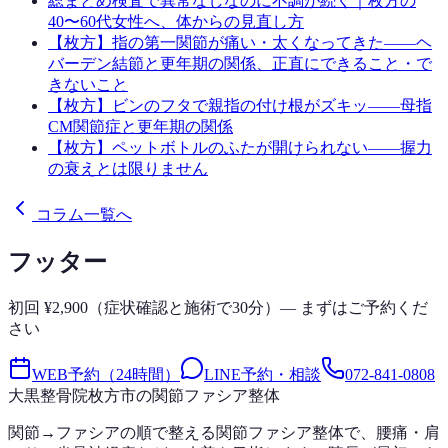
総まとめ
検査で異常なしなのに不調が続く｜枚方の
40〜60代女性へ、体からの見直し方
【枚方】指の第一関節が痛い・太くなってきた——ヘ
バーデン結節と更年期の関係、正直にできること・で
きないこと
【枚方】ビンのフタで親指の付け根がズキッ——母指
CM関節症と更年期の関係
【枚方】ペットボトルのふたが開けられない——握力
の衰えとは限りません
コラム一覧へ
フッター
初回 ¥2,900（症状確認と施術で30分）— まずはご予約くだ
さい
WEB予約（24時間）
LINE予約・相談
072-841-0808
大黒整骨院
枚方市の関節ファシア整体
関節→ファシアの順で整える関節ファシア整体で、腰痛・肩