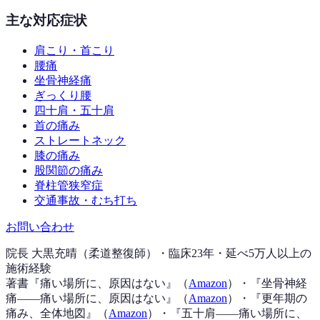
主な対応症状
肩こり・首こり
腰痛
坐骨神経痛
ぎっくり腰
四十肩・五十肩
首の痛み
ストレートネック
膝の痛み
股関節の痛み
脊柱管狭窄症
交通事故・むち打ち
お問い合わせ
院長 大黒充晴（柔道整復師）・臨床23年・延べ5万人以上の
施術経験
著書『
痛い場所に、原因はない
』（
Amazon
）
・『
坐骨神経
痛——痛い場所に、原因はない
』（
Amazon
）
・『
更年期の
痛み、全体地図
』（
Amazon
）
・『
五十肩——痛い場所に、