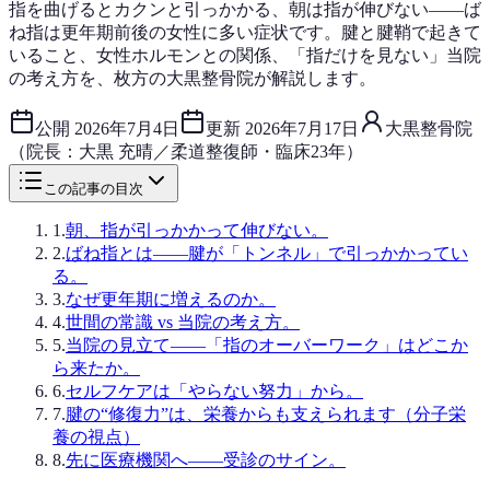
指を曲げるとカクンと引っかかる、朝は指が伸びない——ば
ね指は更年期前後の女性に多い症状です。腱と腱鞘で起きて
いること、女性ホルモンとの関係、「指だけを見ない」当院
の考え方を、枚方の大黒整骨院が解説します。
公開
2026年7月4日
更新
2026年7月17日
大黒整骨院
（院長：大黒 充晴／柔道整復師・臨床23年）
この記事の目次
1
.
朝、指が引っかかって伸びない。
2
.
ばね指とは——腱が「トンネル」で引っかかってい
る。
3
.
なぜ更年期に増えるのか。
4
.
世間の常識 vs 当院の考え方。
5
.
当院の見立て——「指のオーバーワーク」はどこか
ら来たか。
6
.
セルフケアは「やらない努力」から。
7
.
腱の“修復力”は、栄養からも支えられます（分子栄
養の視点）
8
.
先に医療機関へ——受診のサイン。