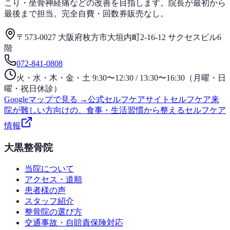
こり・坐骨神経痛などの改善を目指します。院長が最初から
最後まで担当。完全自費・回数券販売なし。
〒573-0027 大阪府枚方市大垣内町2-16-12 サクセスビル6
階
072-841-0808
火・水・木・金・土 9:30〜12:30 / 13:30〜16:30（月曜・日
曜・祝日休診）
Googleマップで見る →
公式セルフケアサイト
セルフケア
来
院が難しい方向けの、食事・生活習慣から整えるセルフケア
情報
大黒整骨院
当院について
アクセス・道順
患者様の声
スタッフ紹介
整骨院の選び方
交通事故・自賠責保険対応