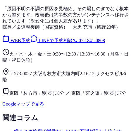
「
原因不明の不調
の原因を見極め、その場しのぎでなく根本
から整えます。改善後は
約半数
の方がメンテナンスへ移行さ
れています（※変化には個人差があります）」
院長／柔道整復師（国家資格）
大黒 充晴
（
臨床23年
）
WEB予約
LINEで予約相談
📞
072-841-0808
火・水・木・金・土 9:30〜12:30 / 13:30〜16:30
（
月曜・日
曜・祝日
休診）
〒573-0027 大阪府枚方市大垣内町2-16-12 サクセスビル6
階
京阪「枚方市」駅 徒歩8分 ／ 京阪「宮之阪」駅 徒歩7分
Googleマップで見る
関連コラム