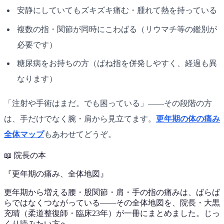
安静にしていてもズキズキ痛む・腫れて熱を持っている
複数の指・関節が同時にこわばる（リウマチ等の鑑別が
必要です）
糖尿病をお持ちの方（ばね指を併発しやすく、経過も異
なります）
「注射や手術はまだ。でも困っている」——その段階の方
は、手だけでなく腕・肩から見立てます。
更年期の体の痛み
全体マップ
もあわせてどうぞ。
📖
院長の本
『
更年期の痛み、全体地図
』
更年期から増える腰・股関節・肩・手の指の痛みは、ばらば
らではなくつながっている——その全体地図を、院長・大黒
充晴（柔道整復師・臨床23年）が一冊にまとめました。じっ
くり読みたい方へ。