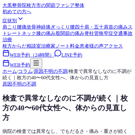
大黒整骨院
枚方市の関節ファシア整体
初めての方へ
症状別
肩こり
腰痛
坐骨神経痛
ぎっくり腰
四十肩・五十肩
首の痛み
ス
トレートネック
膝の痛み
股関節の痛み
脊柱管狭窄症
交通事故
治療
枚方からだ相談室
治療家ノート
料金
患者様の声
アクセス
WEB予約（24時間）
LINE予約
WEB予約
ホーム
/
コラム
/
原因不明の不調
/
検査で異常なしなのに不調が
続く｜枚方の40〜60代女性へ、体からの見直し方
原因不明の不調
検査で異常なしなのに不調が続く｜枚
方の40〜60代女性へ、体からの見直し
方
病院の検査では異常なし、でもだるさ・痛み・重さが続く