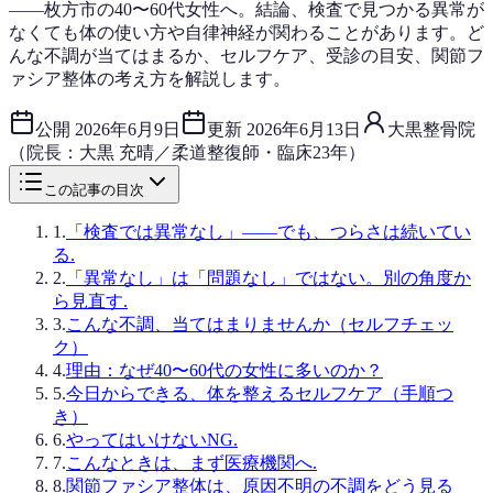
——枚方市の40〜60代女性へ。結論、検査で見つかる異常が
なくても体の使い方や自律神経が関わることがあります。ど
んな不調が当てはまるか、セルフケア、受診の目安、関節フ
ァシア整体の考え方を解説します。
公開
2026年6月9日
更新
2026年6月13日
大黒整骨院
（院長：大黒 充晴／柔道整復師・臨床23年）
この記事の目次
1
.
「検査では異常なし」——でも、つらさは続いてい
る.
2
.
「異常なし」は「問題なし」ではない。別の角度か
ら見直す.
3
.
こんな不調、当てはまりませんか（セルフチェッ
ク）
4
.
理由：なぜ40〜60代の女性に多いのか？
5
.
今日からできる、体を整えるセルフケア（手順つ
き）
6
.
やってはいけないNG.
7
.
こんなときは、まず医療機関へ.
8
.
関節ファシア整体は、原因不明の不調をどう見る