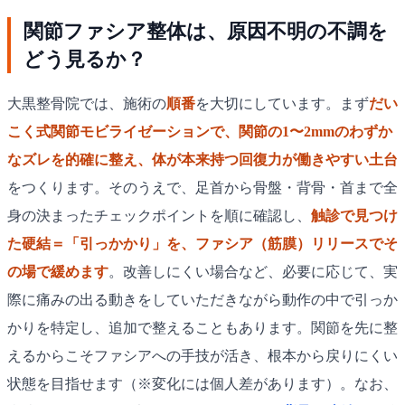
関節ファシア整体は、原因不明の不調を
どう見るか？
大黒整骨院では、施術の
順番
を大切にしています。まず
だい
こく式関節モビライゼーションで、関節の1〜2mmのわずか
なズレを的確に整え、体が本来持つ回復力が働きやすい土台
をつくります。そのうえで、足首から骨盤・背骨・首まで全
身の決まったチェックポイントを順に確認し、
触診で見つけ
た硬結＝「引っかかり」を、ファシア（筋膜）リリースでそ
の場で緩めます
。改善しにくい場合など、必要に応じて、実
際に痛みの出る動きをしていただきながら動作の中で引っか
かりを特定し、追加で整えることもあります。関節を先に整
えるからこそファシアへの手技が活き、根本から戻りにくい
状態を目指せます（※変化には個人差があります）。なお、