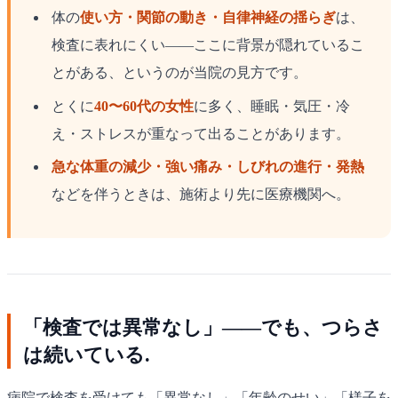
体の
使い方・関節の動き・自律神経の揺らぎ
は、
検査に表れにくい——ここに背景が隠れているこ
とがある、というのが当院の見方です。
とくに
40〜60代の女性
に多く、睡眠・気圧・冷
え・ストレスが重なって出ることがあります。
急な体重の減少・強い痛み・しびれの進行・発熱
などを伴うときは、施術より先に医療機関へ。
「検査では異常なし」——でも、つらさ
は続いている.
病院で検査を受けても「異常なし」「年齢のせい」「様子を