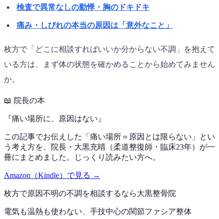
検査で異常なしの動悸・胸のドキドキ
痛み・しびれの本当の原因は「意外なこと」
枚方で「どこに相談すればいいか分からない不調」を抱えて
いる方は、まず体の状態を確かめることから始めてみません
か。
📖
院長の本
『
痛い場所に、原因はない
』
この記事でお伝えした「痛い場所＝原因とは限らない」とい
う考え方を、院長・大黒充晴（柔道整復師・臨床23年）が一
冊にまとめました。じっくり読みたい方へ。
Amazon（Kindle）で見る →
枚方で
原因不明の不調
を相談するなら
大黒整骨院
電気も温熱も使わない、手技中心の
関節ファシア整体