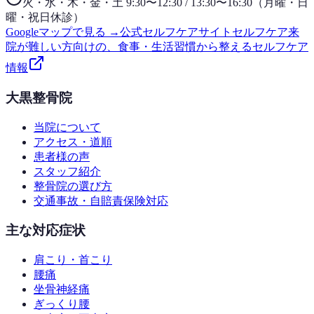
火・水・木・金・土 9:30〜12:30 / 13:30〜16:30（月曜・日
曜・祝日休診）
Googleマップで見る →
公式セルフケアサイト
セルフケア
来
院が難しい方向けの、食事・生活習慣から整えるセルフケア
情報
大黒整骨院
当院について
アクセス・道順
患者様の声
スタッフ紹介
整骨院の選び方
交通事故・自賠責保険対応
主な対応症状
肩こり・首こり
腰痛
坐骨神経痛
ぎっくり腰