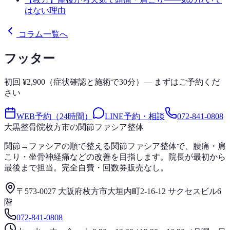
はない理由
コラム一覧へ
フッター
初回 ¥2,900（症状確認と施術で30分）— まずはご予約くだ
さい
WEB予約（24時間）
LINE予約・相談
072-841-0808
大黒整骨院
枚方市の関節ファシア整体
関節→ファシアの順で整える関節ファシア整体で、腰痛・肩
こり・坐骨神経痛などの改善を目指します。院長が最初から
最後まで担当。完全自費・回数券販売なし。
〒573-0027 大阪府枚方市大垣内町2-16-12 サクセスビル6
階
072-841-0808