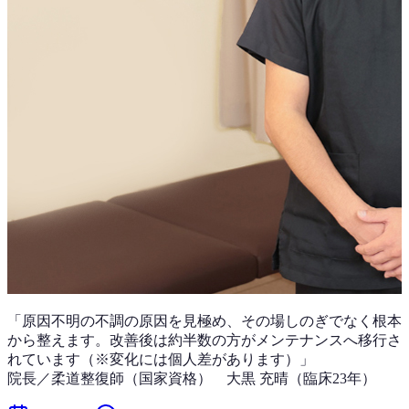
「
原因不明の不調
の原因を見極め、その場しのぎでなく根本
から整えます。改善後は
約半数
の方がメンテナンスへ移行さ
れています（※変化には個人差があります）」
院長／柔道整復師（国家資格）
大黒 充晴
（
臨床23年
）