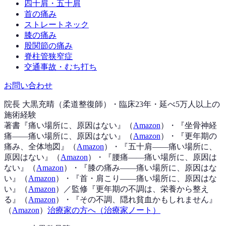
四十肩・五十肩
首の痛み
ストレートネック
膝の痛み
股関節の痛み
脊柱管狭窄症
交通事故・むち打ち
お問い合わせ
院長 大黒充晴（柔道整復師）・臨床23年・延べ5万人以上の
施術経験
著書『
痛い場所に、原因はない
』（
Amazon
）
・『
坐骨神経
痛——痛い場所に、原因はない
』（
Amazon
）
・『
更年期の
痛み、全体地図
』（
Amazon
）
・『
五十肩——痛い場所に、
原因はない
』（
Amazon
）
・『
腰痛——痛い場所に、原因は
ない
』（
Amazon
）
・『
膝の痛み——痛い場所に、原因はな
い
』（
Amazon
）
・『
首・肩こり——痛い場所に、原因はな
い
』（
Amazon
）
／監修『
更年期の不調は、栄養から整え
る
』（
Amazon
）
・『
その不調、隠れ貧血かもしれません
』
（
Amazon
）
治療家の方へ（治療家ノート）