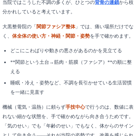
当院ではこうした不調の多くが、ひとつの
背骨の連鎖
から枝
分かれしていると考えています。
大黒整骨院の「
関節ファシア整体
」では、痛い場所だけでな
く、
体全体の使い方・神経・関節・姿勢
を手で確かめます。
どこにこわばりや動きの悪さがあるのかを見立てる
**関節という土台→筋肉・筋膜（ファシア）**の順に整
える
睡眠・冷え・姿勢など、不調を長引かせている生活習慣
を一緒に見直す
機械（電気・温熱）に頼らず
手技中心
で行うのは、数値に表
れない細かな状態を、手で確かめながら向き合うためです。
「気のせい」でも「年齢のせい」でもなく、体からのサイン
として向き合う——それが当院の姿勢です。改善を感じられ