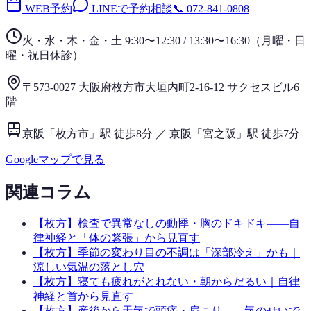
WEB予約
LINEで予約相談
📞
072-841-0808
火・水・木・金・土 9:30〜12:30 / 13:30〜16:30
（
月曜・日
曜・祝日
休診）
〒573-0027 大阪府枚方市大垣内町2-16-12 サクセスビル6
階
京阪「枚方市」駅 徒歩8分 ／ 京阪「宮之阪」駅 徒歩7分
Googleマップで見る
関連コラム
【枚方】検査で異常なしの動悸・胸のドキドキ——自
律神経と「体の緊張」から見直す
【枚方】季節の変わり目の不調は「深部冷え」かも｜
涼しい気温の落とし穴
【枚方】寝ても疲れがとれない・朝からだるい｜自律
神経と首から見直す
【枚方】産後から天気で頭痛・肩こり——気のせいで