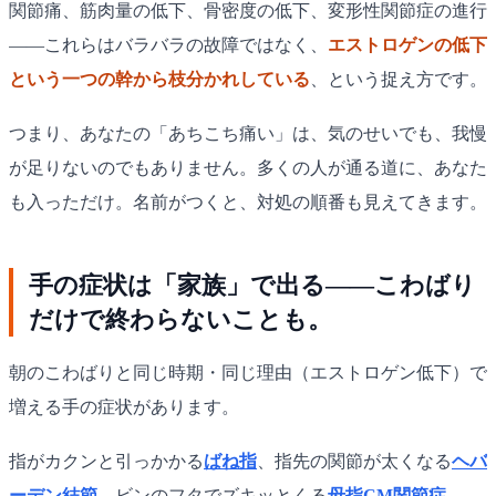
関節痛、筋肉量の低下、骨密度の低下、変形性関節症の進行
——これらはバラバラの故障ではなく、
エストロゲンの低下
という一つの幹から枝分かれしている
、という捉え方です。
つまり、あなたの「あちこち痛い」は、気のせいでも、我慢
が足りないのでもありません。多くの人が通る道に、あなた
も入っただけ。名前がつくと、対処の順番も見えてきます。
手の症状は「家族」で出る——こわばり
だけで終わらないことも。
朝のこわばりと同じ時期・同じ理由（エストロゲン低下）で
増える手の症状があります。
指がカクンと引っかかる
ばね指
、指先の関節が太くなる
ヘバ
ーデン結節
、ビンのフタでズキッとくる
母指CM関節症
。