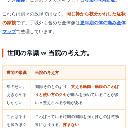
これらは別々の故障ではなく、
同じ幹から枝分かれした症状
の家族
です。手以外も含めた全体像は
更年期の体の痛み全体
マップ
で整理しています。
世間の常識 vs 当院の考え方。
世間の常識
当院の考え方
年のせい。
関節そのものより、
支える筋肉・筋膜のこわば
あきらめる
りと使い方のクセ
が痛みを強めていることが多
しかない
い＝整えられる余地がある
こわばる手
こわばっている時期の関節を強く揉むのは逆効
を揉みほぐ
果になりうる。
揉まない