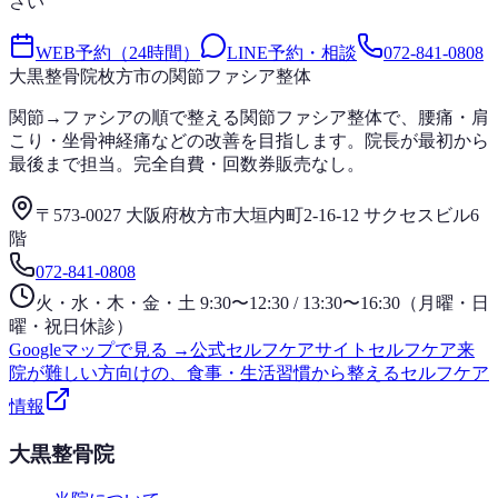
さい
WEB予約（24時間）
LINE予約・相談
072-841-0808
大黒整骨院
枚方市の関節ファシア整体
関節→ファシアの順で整える関節ファシア整体で、腰痛・肩
こり・坐骨神経痛などの改善を目指します。院長が最初から
最後まで担当。完全自費・回数券販売なし。
〒573-0027 大阪府枚方市大垣内町2-16-12 サクセスビル6
階
072-841-0808
火・水・木・金・土 9:30〜12:30 / 13:30〜16:30（月曜・日
曜・祝日休診）
Googleマップで見る →
公式セルフケアサイト
セルフケア
来
院が難しい方向けの、食事・生活習慣から整えるセルフケア
情報
大黒整骨院