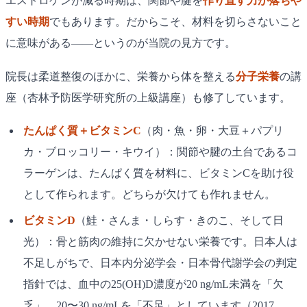
エストロゲンが減る時期は、関節や腱を
作り直す力が落ちや
すい時期
でもあります。だからこそ、材料を切らさないこと
に意味がある——というのが当院の見方です。
院長は柔道整復のほかに、栄養から体を整える
分子栄養
の講
座（杏林予防医学研究所の上級講座）も修了しています。
たんぱく質＋ビタミンC
（肉・魚・卵・大豆＋パプリ
カ・ブロッコリー・キウイ）：関節や腱の土台であるコ
ラーゲンは、たんぱく質を材料に、ビタミンCを助け役
として作られます。どちらが欠けても作れません。
ビタミンD
（鮭・さんま・しらす・きのこ、そして日
光）：骨と筋肉の維持に欠かせない栄養です。日本人は
不足しがちで、日本内分泌学会・日本骨代謝学会の判定
指針では、血中の25(OH)D濃度が20 ng/mL未満を「欠
乏」、20〜30 ng/mLを「不足」としています（2017