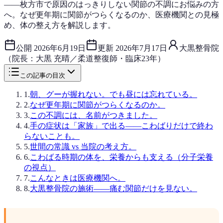
——枚方市で原因のはっきりしない関節の不調にお悩みの方
へ。なぜ更年期に関節がつらくなるのか、医療機関との見極
め、体の整え方を解説します。
公開
2026年6月19日
更新
2026年7月17日
大黒整骨院
（院長：大黒 充晴／柔道整復師・臨床23年）
この記事の目次
1
.
朝、グーが握れない。でも昼には忘れている。
2
.
なぜ更年期に関節がつらくなるのか。
3
.
この不調には、名前がつきました。
4
.
手の症状は「家族」で出る——こわばりだけで終わ
らないことも。
5
.
世間の常識 vs 当院の考え方。
6
.
こわばる時期の体を、栄養からも支える（分子栄養
の視点）
7
.
こんなときは医療機関へ。
8
.
大黒整骨院の施術——痛む関節だけを見ない。