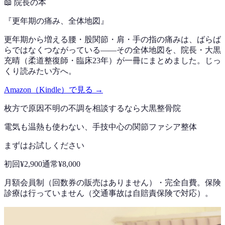
📖
院長の本
『
更年期の痛み、全体地図
』
更年期から増える腰・股関節・肩・手の指の痛みは、ばらば
らではなくつながっている——その全体地図を、院長・大黒
充晴（柔道整復師・臨床23年）が一冊にまとめました。じっ
くり読みたい方へ。
Amazon（Kindle）で見る →
枚方で
原因不明の不調
を相談するなら
大黒整骨院
電気も温熱も使わない、手技中心の
関節ファシア整体
まずはお試しください
初回
¥2,900
通常
¥8,000
月額会員制（回数券の販売はありません）
・
完全自費。保険
診療は行っていません（交通事故は自賠責保険で対応）。