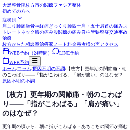
大黒整骨院
枚方市の関節ファシア整体
初めての方へ
症状別
肩こり
腰痛
坐骨神経痛
ぎっくり腰
四十肩・五十肩
首の痛み
ス
トレートネック
膝の痛み
股関節の痛み
脊柱管狭窄症
交通事故
治療
枚方からだ相談室
治療家ノート
料金
患者様の声
アクセス
WEB予約（24時間）
LINE予約
WEB予約
ホーム
/
コラム
/
原因不明の不調
/
【枚方】更年期の関節痛・朝
のこわばり——「指がこわばる」「肩が痛い」のはなぜ？
原因不明の不調
【枚方】更年期の関節痛・朝のこわば
り——「指がこわばる」「肩が痛い」
のはなぜ？
更年期の頃から、朝に指がこわばる・あちこちの関節が痛む