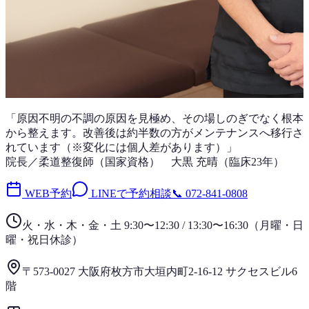
「
原因不明の不調
の原因を見極め、その場しのぎでなく根本
から整えます。改善後は
約半数
の方がメンテナンスへ移行さ
れています（※変化には個人差があります）」
院長／柔道整復師（国家資格）
大黒 充晴
（
臨床23年
）
WEB予約
LINEで予約相談
📞
072-841-0808
火・水・木・金・土 9:30〜12:30 / 13:30〜16:30
（
月曜・日
曜・祝日
休診）
〒573-0027 大阪府枚方市大垣内町2-16-12 サクセスビル6
階