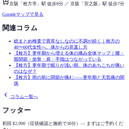
京阪「枚方市」駅 徒歩8分 ／ 京阪「宮之阪」駅 徒歩7分
Googleマップで見る
関連コラム
総まとめ
検査で異常なしなのに不調が続く｜枚方の
40〜60代女性へ、体からの見直し方
【枚方】更年期から増える体の痛み全体マップ｜腰・
股関節・坐骨・肩・手指はつながっている
【枚方】更年期で眠りが浅い朝、体のあちこちが痛い
のはなぜ？
【枚方】雨の前に関節が痛む——更年期と天気痛の関
係
コラム一覧へ
フッター
初回 ¥2,900（症状確認と施術で30分）— まずはご予約くだ