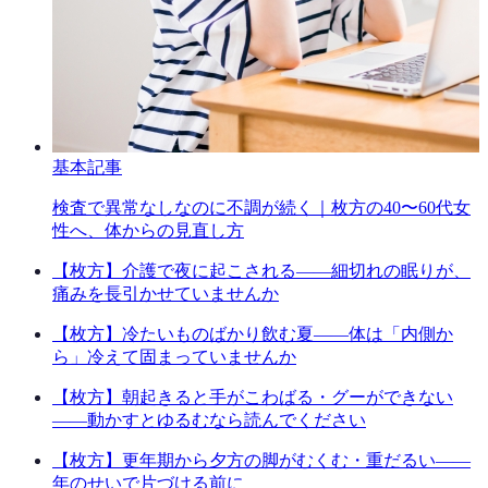
基本記事
検査で異常なしなのに不調が続く｜枚方の40〜60代女
性へ、体からの見直し方
【枚方】介護で夜に起こされる——細切れの眠りが、
痛みを長引かせていませんか
【枚方】冷たいものばかり飲む夏——体は「内側か
ら」冷えて固まっていませんか
【枚方】朝起きると手がこわばる・グーができない
——動かすとゆるむなら読んでください
【枚方】更年期から夕方の脚がむくむ・重だるい——
年のせいで片づける前に