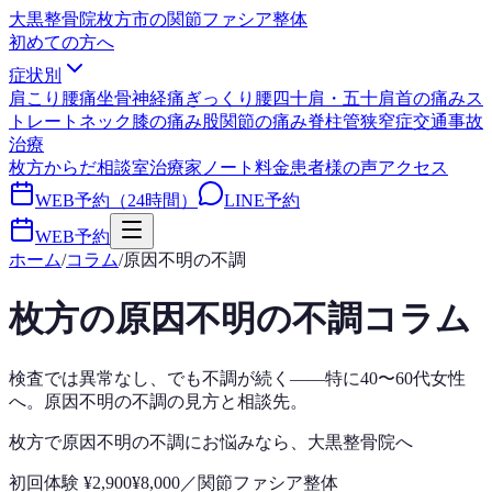
大黒整骨院
枚方市の関節ファシア整体
初めての方へ
症状別
肩こり
腰痛
坐骨神経痛
ぎっくり腰
四十肩・五十肩
首の痛み
ス
トレートネック
膝の痛み
股関節の痛み
脊柱管狭窄症
交通事故
治療
枚方からだ相談室
治療家ノート
料金
患者様の声
アクセス
WEB予約（24時間）
LINE予約
WEB予約
ホーム
/
コラム
/
原因不明の不調
枚方の
原因不明の不調
コラム
検査では異常なし、でも不調が続く——特に40〜60代女性
へ。原因不明の不調の見方と相談先。
枚方で
原因不明の不調
にお悩みなら、
大黒整骨院
へ
初回体験
¥2,900
¥8,000
／
関節ファシア整体