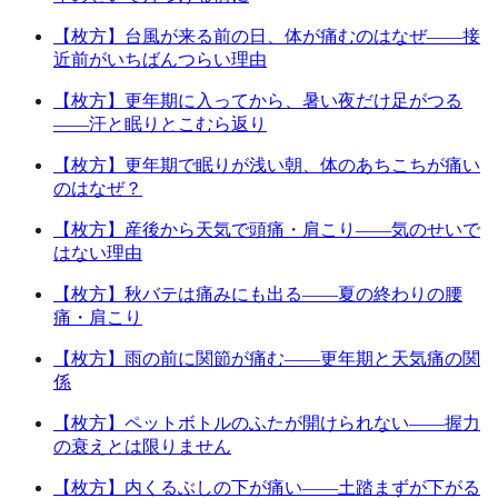
【枚方】台風が来る前の日、体が痛むのはなぜ——接
近前がいちばんつらい理由
【枚方】更年期に入ってから、暑い夜だけ足がつる
——汗と眠りとこむら返り
【枚方】更年期で眠りが浅い朝、体のあちこちが痛い
のはなぜ？
【枚方】産後から天気で頭痛・肩こり——気のせいで
はない理由
【枚方】秋バテは痛みにも出る——夏の終わりの腰
痛・肩こり
【枚方】雨の前に関節が痛む——更年期と天気痛の関
係
【枚方】ペットボトルのふたが開けられない——握力
の衰えとは限りません
【枚方】内くるぶしの下が痛い——土踏まずが下がる