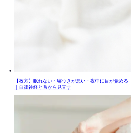
【枚方】眠れない・寝つきが悪い・夜中に目が覚める
｜自律神経と首から見直す