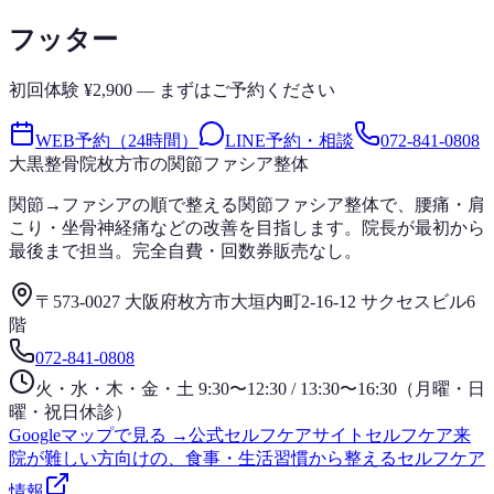
フッター
初回体験 ¥2,900 — まずはご予約ください
WEB予約（24時間）
LINE予約・相談
072-841-0808
大黒整骨院
枚方市の関節ファシア整体
関節→ファシアの順で整える関節ファシア整体で、腰痛・肩
こり・坐骨神経痛などの改善を目指します。院長が最初から
最後まで担当。完全自費・回数券販売なし。
〒573-0027 大阪府枚方市大垣内町2-16-12 サクセスビル6
階
072-841-0808
火・水・木・金・土 9:30〜12:30 / 13:30〜16:30（月曜・日
曜・祝日休診）
Googleマップで見る →
公式セルフケアサイト
セルフケア
来
院が難しい方向けの、食事・生活習慣から整えるセルフケア
情報