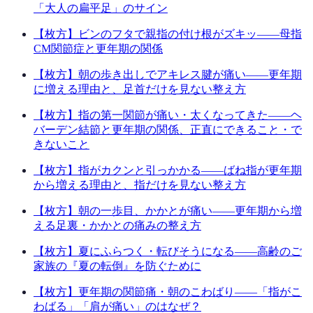
「大人の扁平足」のサイン
【枚方】ビンのフタで親指の付け根がズキッ——母指
CM関節症と更年期の関係
【枚方】朝の歩き出しでアキレス腱が痛い——更年期
に増える理由と、足首だけを見ない整え方
【枚方】指の第一関節が痛い・太くなってきた——ヘ
バーデン結節と更年期の関係、正直にできること・で
きないこと
【枚方】指がカクンと引っかかる——ばね指が更年期
から増える理由と、指だけを見ない整え方
【枚方】朝の一歩目、かかとが痛い——更年期から増
える足裏・かかとの痛みの整え方
【枚方】夏にふらつく・転びそうになる——高齢のご
家族の『夏の転倒』を防ぐために
【枚方】更年期の関節痛・朝のこわばり——「指がこ
わばる」「肩が痛い」のはなぜ？