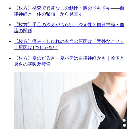
【枚方】検査で異常なしの動悸・胸のドキドキ——自
律神経と「体の緊張」から見直す
【枚方】手足の冷えがつらい｜冷え性と自律神経・血
流の関係
【枚方】痛み・しびれの本当の原因は「意外なこと」
｜原因は1つじゃない
【枚方】夏のだるさ・夏バテは自律神経かも｜冷房と
暑さの寒暖差疲労