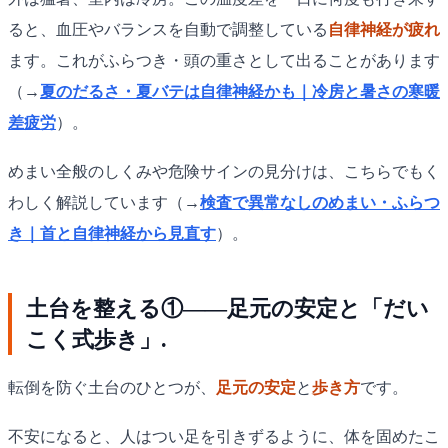
ると、血圧やバランスを自動で調整している
自律神経が疲れ
ます。これがふらつき・頭の重さとして出ることがあります
（→
夏のだるさ・夏バテは自律神経かも｜冷房と暑さの寒暖
差疲労
）。
めまい全般のしくみや危険サインの見分けは、こちらでもく
わしく解説しています（→
検査で異常なしのめまい・ふらつ
き｜首と自律神経から見直す
）。
土台を整える①——足元の安定と「だい
こく式歩き」.
転倒を防ぐ土台のひとつが、
足元の安定
と
歩き方
です。
不安になると、人はつい足を引きずるように、体を固めたこ