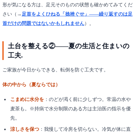
形が気になる方は、足元そのものの状態も確かめてみてくだ
さい（→
足首をよくひねる「捻挫ぐせ」——繰り返すのは足
首だけの問題ではないかもしれません
）。
土台を整える②——夏の生活と住まいの
工夫.
ご家族が今日からできる、転倒を防ぐ工夫です。
体の中から（夏ならでは）
こまめに水分を
：のどが渇く前に少しずつ。常温の水や
麦茶も。※持病で水分制限のある方は主治医の指示を優
先。
涼しさを保つ
：我慢して冷房を切らない。冷気が体に直