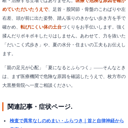
断・治療する立場ではありません。
医療で危険な原因を確か
めていただいたうえで
、足首・股関節・骨盤のこわばりや左
右差、頭が前に出た姿勢、踏ん張りのきかない歩き方を手で
確かめ、
転びにくい体の土台
づくりをお手伝いします。強く
揉んだりボキボキしたりはしません。あわせて、力を抜いた
「だいこく式歩き」や、夏の水分・住まいの工夫もお伝えし
ます。
「親の足元が心配」「夏になるとふらつく」——そんなとき
は、まず医療機関で危険な原因を確認したうえで、枚方市の
大黒整骨院へ一度ご相談ください。
関連記事・症状ページ.
検査で異常なしのめまい・ふらつき｜首と自律神経から