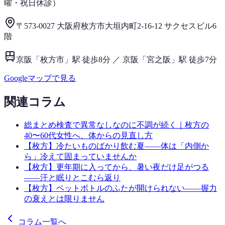
曜・祝日
休診）
〒573-0027 大阪府枚方市大垣内町2-16-12 サクセスビル6
階
京阪「枚方市」駅 徒歩8分 ／ 京阪「宮之阪」駅 徒歩7分
Googleマップで見る
関連コラム
総まとめ
検査で異常なしなのに不調が続く｜枚方の
40〜60代女性へ、体からの見直し方
【枚方】冷たいものばかり飲む夏——体は「内側か
ら」冷えて固まっていませんか
【枚方】更年期に入ってから、暑い夜だけ足がつる
——汗と眠りとこむら返り
【枚方】ペットボトルのふたが開けられない——握力
の衰えとは限りません
コラム一覧へ