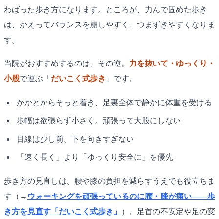
わばった歩き方になります。ところが、力んで固めた歩き
は、かえってバランスを崩しやすく、つまずきやすくなりま
す。
当院がおすすめするのは、その逆。
力を抜いて・ゆっくり・
小股
で運ぶ「
だいこく式歩き
」です。
かかとからそっと着き、足裏全体で静かに体重を受ける
歩幅は欲張らず小さく。頑張って大股にしない
目線は少し前。下を向きすぎない
「速く長く」より「ゆっくり安全に」を優先
歩き方の見直しは、腰や膝の負担を減らすうえでも役立ちま
す（→
ウォーキングを頑張っているのに腰・膝が痛い——歩
き方を見直す「だいこく式歩き」
）。足首の不安定や足の変