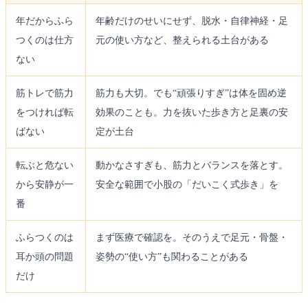
年だからふら
年齢だけのせいにせず、脱水・自律神経・足
つくのは仕方
元の使い方など、整えられる土台がある
ない
筋トレで筋力
筋力も大切。でも“頑張りすぎ”は体を固め逆
をつければ転
効果のことも。力を抜いた歩き方と足裏の安
ばない
定が土台
転ぶと危ない
動かなさすぎも、筋力とバランスを落とす。
から安静が一
安全な範囲で小股の「だいこく式歩き」を
番
ふらつくのは
まず医療で確認を。そのうえで足元・骨盤・
耳か頭の問題
姿勢の“使い方”も関わることがある
だけ