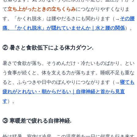
て
立ち上がったときの立ちくらみ
につながりやすくなりま
す。「かくれ脱水」は腰やだるさにも関わります（→
その腰
痛、「かくれ脱水」が隠れていませんか｜水と腰の関係
）。
② 暑さと食欲低下による体力ダウン.
暑さで食欲が落ち、そうめんだけ・冷たいものばかり、とい
う食事が続くと、体を支える力が落ちます。睡眠不足も重な
ると、ふらつきや日中のぼんやりにつながります（→
寝ても
疲れがとれない・朝からだるい｜自律神経と首から見直
す
）。
③ 寒暖差で疲れる自律神経.
外は猛暑、室内は冷房。この温度差を一日に何度も行き来す