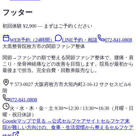
フッター
初回体験 ¥2,900 — まずはご予約ください
WEB予約（24時間）
LINE予約・相談
072-841-0808
大黒整骨院
枚方市の関節ファシア整体
関節→ファシアの順で整える関節ファシア整体で、腰痛・肩
こり・坐骨神経痛などの改善を目指します。院長が最初から
最後まで担当。完全自費・回数券販売なし。
〒573-0027 大阪府枚方市大垣内町2-16-12 サクセスビル6
階
072-841-0808
火・水・木・金・土 9:30〜12:30 / 13:30〜16:30（月曜・日
曜・祝日休診）
Googleマップで見る →
公式セルフケアサイト
セルフケア
来
院が難しい方向けの、食事・生活習慣から整えるセルフケア