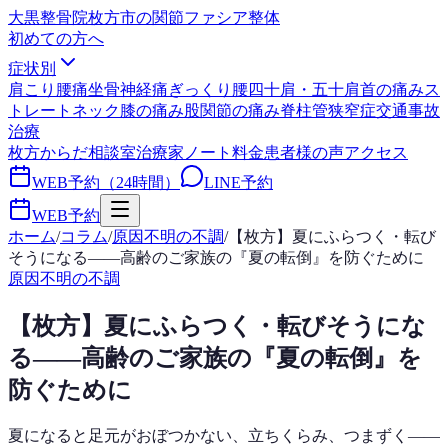
大黒整骨院
枚方市の関節ファシア整体
初めての方へ
症状別
肩こり
腰痛
坐骨神経痛
ぎっくり腰
四十肩・五十肩
首の痛み
ス
トレートネック
膝の痛み
股関節の痛み
脊柱管狭窄症
交通事故
治療
枚方からだ相談室
治療家ノート
料金
患者様の声
アクセス
WEB予約（24時間）
LINE予約
WEB予約
ホーム
/
コラム
/
原因不明の不調
/
【枚方】夏にふらつく・転び
そうになる——高齢のご家族の『夏の転倒』を防ぐために
原因不明の不調
【枚方】夏にふらつく・転びそうにな
る——高齢のご家族の『夏の転倒』を
防ぐために
夏になると足元がおぼつかない、立ちくらみ、つまずく——