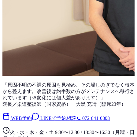
「
原因不明の不調
の原因を見極め、その場しのぎでなく根本
から整えます。改善後は
約半数
の方がメンテナンスへ移行さ
れています（※変化には個人差があります）」
院長／柔道整復師（国家資格）
大黒 充晴
（
臨床23年
）
WEB予約
LINEで予約相談
📞
072-841-0808
火・水・木・金・土 9:30〜12:30 / 13:30〜16:30
（
月曜・日