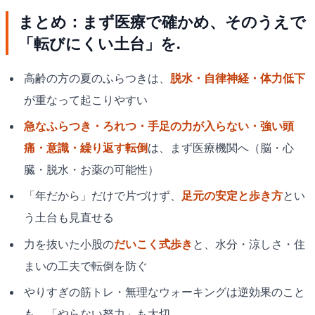
まとめ：まず医療で確かめ、そのうえで
「転びにくい土台」を.
高齢の方の夏のふらつきは、
脱水・自律神経・体力低下
が重なって起こりやすい
急なふらつき・ろれつ・手足の力が入らない・強い頭
痛・意識・繰り返す転倒
は、まず医療機関へ（脳・心
臓・脱水・お薬の可能性）
「年だから」だけで片づけず、
足元の安定と歩き方
とい
う土台も見直せる
力を抜いた小股の
だいこく式歩き
と、水分・涼しさ・住
まいの工夫で転倒を防ぐ
やりすぎの筋トレ・無理なウォーキングは逆効果のこと
も。「やらない努力」も大切