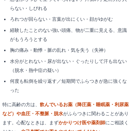
らない・しびれる
ろれつが回らない・言葉が出にくい・顔がゆがむ
経験したことのない強い頭痛、物が二重に見える、意識
がもうろうとする
胸の痛み・動悸・脈の乱れ・気を失う（失神）
水分がとれない・尿が出ない・ぐったりして汗も出ない
（脱水・熱中症の疑い）
何度も転倒を繰り返す／短期間でふらつきが急に強くな
った
特に高齢の方は、
飲んでいるお薬（降圧薬・睡眠薬・利尿薬
など）や血圧・不整脈・脱水
がふらつきに関わることがあり
ます。心配なときは、まず
かかりつけ医や薬剤師
にご相談く