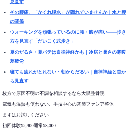
見直す
その腰痛、「かくれ脱水」が隠れていませんか｜水と腰
の関係
ウォーキングを頑張っているのに腰・膝が痛い——歩き
方を見直す「だいこく式歩き」
夏のだるさ・夏バテは自律神経かも｜冷房と暑さの寒暖
差疲労
寝ても疲れがとれない・朝からだるい｜自律神経と首か
ら見直す
枚方で
原因不明の不調
を相談するなら
大黒整骨院
電気も温熱も使わない、手技中心の
関節ファシア整体
まずはお試しください
初回体験
¥2,900
通常
¥8,000