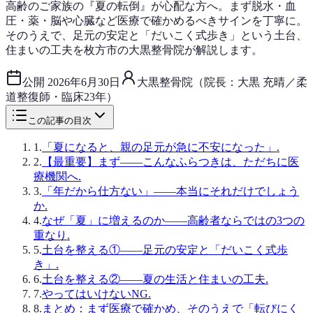
高齢のご家族の『夏の転倒』が心配な方へ。まず脱水・血
圧・薬・脳や心臓など医療で確かめるべきサインを丁寧に。
そのうえで、足元の安定と「だいこく式歩き」という土台、
住まいの工夫を枚方市の大黒整骨院が解説します。
公開
2026年6月30日
大黒整骨院（院長：大黒 充晴／柔
道整復師・臨床23年）
この記事の目次
1
.
「夏になると、親の足元が急に不安になった」.
2
.
【最重要】まず——こんなふらつきは、ただちに医
療機関へ.
3
.
「年だから仕方ない」——本当にそれだけでしょう
か.
4
.
なぜ「夏」に増えるのか——高齢者ならではの3つの
重なり.
5
.
土台を整える①——足元の安定と「だいこく式歩
き」.
6
.
土台を整える②——夏の生活と住まいの工夫.
7
.
やってはいけないNG.
8
.
まとめ：まず医療で確かめ、そのうえで「転びにく