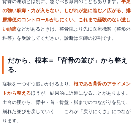
背骨の連鎖とは別に、急ぐべき原因のこともあります。
手足
の強い麻痺・力が入らない、しびれが急に進む／広がる、排
尿排便のコントロールがしにくい、これまで経験のない激し
い頭痛
などがあるときは、整骨院より先に医療機関（整形外
科等）を受診してください。診断は医師の役割です。
だから、根本＝「背骨の並び」から整え
る.
症状を一つずつ追いかけるより、
根である背骨のアライメン
トから整える
ほうが、結果的に近道になることがあります。
土台の腰から、背中・首・骨盤・脚までのつながりを見て、
崩れた並びを戻していく——これが「戻りにくさ」につなが
ります。