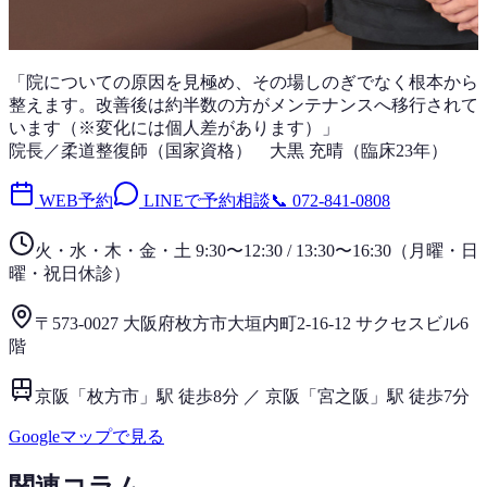
「
院について
の原因を見極め、その場しのぎでなく根本から
整えます。改善後は
約半数
の方がメンテナンスへ移行されて
います（※変化には個人差があります）」
院長／柔道整復師（国家資格）
大黒 充晴
（
臨床23年
）
WEB予約
LINEで予約相談
📞
072-841-0808
火・水・木・金・土 9:30〜12:30 / 13:30〜16:30
（
月曜・日
曜・祝日
休診）
〒573-0027 大阪府枚方市大垣内町2-16-12 サクセスビル6
階
京阪「枚方市」駅 徒歩8分 ／ 京阪「宮之阪」駅 徒歩7分
Googleマップで見る