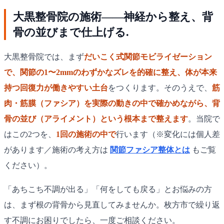
大黒整骨院の施術——神経から整え、背
骨の並びまで仕上げる.
大黒整骨院では、まず
だいこく式関節モビライゼーション
で、関節の1〜2mmのわずかなズレを的確に整え、体が本来
持つ回復力が働きやすい土台
をつくります。そのうえで、
筋
肉・筋膜（ファシア）を実際の動きの中で確かめながら、背
骨の並び（アライメント）という根本まで整えます
。当院で
はこの2つを、
1回の施術の中で
行います（※変化には個人差
があります／施術の考え方は
関節ファシア整体とは
もご覧
ください）。
「あちこち不調が出る」「何をしても戻る」とお悩みの方
は、まず根の背骨から見直してみませんか。枚方市で繰り返
す不調にお困りでしたら、一度ご相談ください。