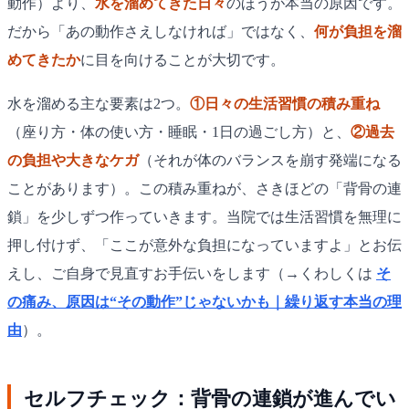
動作）より、
水を溜めてきた日々
のほうが本当の原因です。
だから「あの動作さえしなければ」ではなく、
何が負担を溜
めてきたか
に目を向けることが大切です。
水を溜める主な要素は2つ。
①日々の生活習慣の積み重ね
（座り方・体の使い方・睡眠・1日の過ごし方）と、
②過去
の負担や大きなケガ
（それが体のバランスを崩す発端になる
ことがあります）。この積み重ねが、さきほどの「背骨の連
鎖」を少しずつ作っていきます。当院では生活習慣を無理に
押し付けず、「ここが意外な負担になっていますよ」とお伝
えし、ご自身で見直すお手伝いをします（→くわしくは
そ
の痛み、原因は“その動作”じゃないかも｜繰り返す本当の理
由
）。
セルフチェック：背骨の連鎖が進んでい