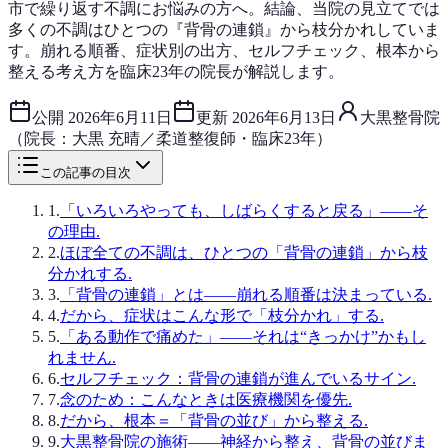
市で繰り返す不調にお悩みの方へ。結論、当院の見立てでは
多くの不調はひとつの『背骨の連鎖』から枝分かれしていま
す。崩れる順番、症状別の出方、セルフチェック、根本から
整える考え方を臨床23年の院長が解説します。
公開
2026年6月11日
更新
2026年6月13日
大黒整骨院
（院長：大黒 充晴／柔道整復師・臨床23年）
この記事の目次
1
.
「いろいろやっても、しばらくすると戻る」——そ
の理由.
2
.
ほぼ全ての不調は、ひとつの「背骨の連鎖」から枝
分かれする.
3
.
「背骨の連鎖」とは——崩れる順番は決まっている.
4
.
だから、症状はこんな形で「枝分かれ」する.
5
.
「ある動作で痛めた」——それは“きっかけ”かもし
れません.
6
.
セルフチェック：背骨の連鎖が進んでいるサイン.
7
.
念のため：こんなときは医療機関を優先.
8
.
だから、根本＝「背骨の並び」から整える.
9
.
大黒整骨院の施術——神経から整え、背骨の並びま