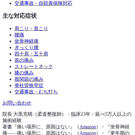
交通事故・自賠責保険対応
主な対応症状
肩こり・首こり
腰痛
坐骨神経痛
ぎっくり腰
四十肩・五十肩
首の痛み
ストレートネック
膝の痛み
股関節の痛み
脊柱管狭窄症
交通事故・むち打ち
お問い合わせ
院長 大黒充晴（柔道整復師）・臨床23年・延べ5万人以上の
施術経験
著書『
痛い場所に、原因はない
』（
Amazon
）
・『
坐骨神経
痛——痛い場所に、原因はない
』（
Amazon
）
・『
更年期の