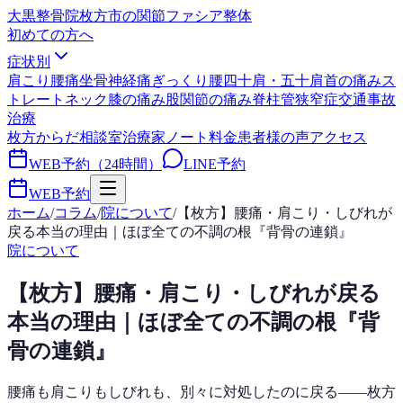
大黒整骨院
枚方市の関節ファシア整体
初めての方へ
症状別
肩こり
腰痛
坐骨神経痛
ぎっくり腰
四十肩・五十肩
首の痛み
ス
トレートネック
膝の痛み
股関節の痛み
脊柱管狭窄症
交通事故
治療
枚方からだ相談室
治療家ノート
料金
患者様の声
アクセス
WEB予約（24時間）
LINE予約
WEB予約
ホーム
/
コラム
/
院について
/
【枚方】腰痛・肩こり・しびれが
戻る本当の理由｜ほぼ全ての不調の根『背骨の連鎖』
院について
【枚方】腰痛・肩こり・しびれが戻る
本当の理由｜ほぼ全ての不調の根『背
骨の連鎖』
腰痛も肩こりもしびれも、別々に対処したのに戻る——枚方