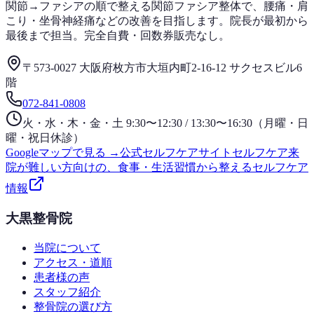
関節→ファシアの順で整える関節ファシア整体で、腰痛・肩
こり・坐骨神経痛などの改善を目指します。院長が最初から
最後まで担当。完全自費・回数券販売なし。
〒573-0027 大阪府枚方市大垣内町2-16-12 サクセスビル6
階
072-841-0808
火・水・木・金・土 9:30〜12:30 / 13:30〜16:30（月曜・日
曜・祝日休診）
Googleマップで見る →
公式セルフケアサイト
セルフケア
来
院が難しい方向けの、食事・生活習慣から整えるセルフケア
情報
大黒整骨院
当院について
アクセス・道順
患者様の声
スタッフ紹介
整骨院の選び方