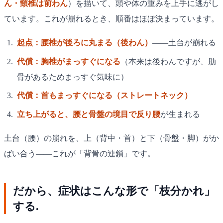
ん・頸椎は前わん
）を描いて、頭や体の重みを上手に逃がし
ています。これが崩れるとき、順番はほぼ決まっています。
起点：腰椎が後ろに丸まる（後わん）
——土台が崩れる
代償：胸椎がまっすぐになる
（本来は後わんですが、肋
骨があるためまっすぐ気味に）
代償：首もまっすぐになる（ストレートネック）
立ち上がると、腰と骨盤の境目で反り腰
が生まれる
土台（腰）の崩れを、上（背中・首）と下（骨盤・脚）がか
ばい合う——これが「背骨の連鎖」です。
だから、症状はこんな形で「枝分かれ」
する.