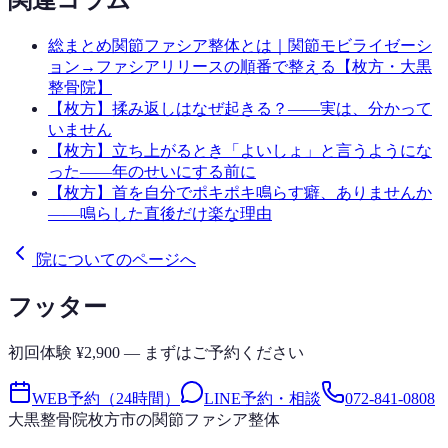
関連コラム
総まとめ
関節ファシア整体とは｜関節モビライゼーシ
ョン→ファシアリリースの順番で整える【枚方・大黒
整骨院】
【枚方】揉み返しはなぜ起きる？——実は、分かって
いません
【枚方】立ち上がるとき「よいしょ」と言うようにな
った——年のせいにする前に
【枚方】首を自分でポキポキ鳴らす癖、ありませんか
——鳴らした直後だけ楽な理由
院についてのページへ
フッター
初回体験 ¥2,900 — まずはご予約ください
WEB予約（24時間）
LINE予約・相談
072-841-0808
大黒整骨院
枚方市の関節ファシア整体