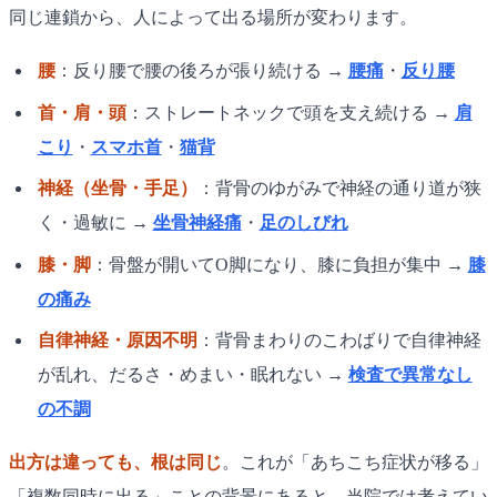
同じ連鎖から、人によって出る場所が変わります。
腰
：反り腰で腰の後ろが張り続ける →
腰痛
・
反り腰
首・肩・頭
：ストレートネックで頭を支え続ける →
肩
こり
・
スマホ首
・
猫背
神経（坐骨・手足）
：背骨のゆがみで神経の通り道が狭
く・過敏に →
坐骨神経痛
・
足のしびれ
膝・脚
：骨盤が開いてO脚になり、膝に負担が集中 →
膝
の痛み
自律神経・原因不明
：背骨まわりのこわばりで自律神経
が乱れ、だるさ・めまい・眠れない →
検査で異常なし
の不調
出方は違っても、根は同じ
。これが「あちこち症状が移る」
「複数同時に出る」ことの背景にあると、当院では考えてい