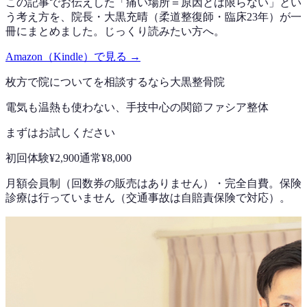
この記事でお伝えした「痛い場所＝原因とは限らない」とい
う考え方を、院長・大黒充晴（柔道整復師・臨床23年）が一
冊にまとめました。じっくり読みたい方へ。
Amazon（Kindle）で見る →
枚方で
院について
を相談するなら
大黒整骨院
電気も温熱も使わない、手技中心の
関節ファシア整体
まずはお試しください
初回体験
¥2,900
通常
¥8,000
月額会員制（回数券の販売はありません）
・
完全自費。保険
診療は行っていません（交通事故は自賠責保険で対応）。