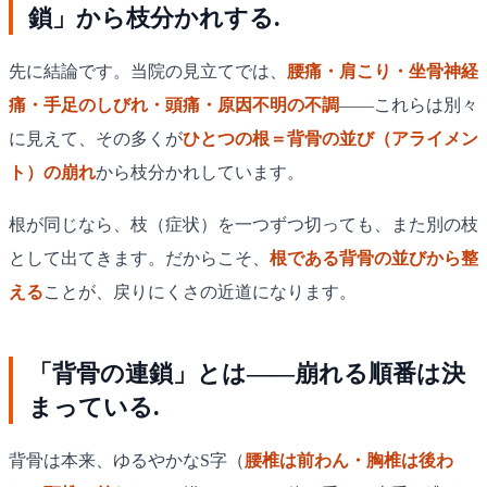
鎖」から枝分かれする.
先に結論です。当院の見立てでは、
腰痛・肩こり・坐骨神経
痛・手足のしびれ・頭痛・原因不明の不調
——これらは別々
に見えて、その多くが
ひとつの根＝背骨の並び（アライメン
ト）の崩れ
から枝分かれしています。
根が同じなら、枝（症状）を一つずつ切っても、また別の枝
として出てきます。だからこそ、
根である背骨の並びから整
える
ことが、戻りにくさの近道になります。
「背骨の連鎖」とは——崩れる順番は決
まっている.
背骨は本来、ゆるやかなS字（
腰椎は前わん・胸椎は後わ