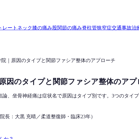
トレートネック
膝の痛み
股関節の痛み
脊柱管狭窄症
交通事故治
骨院｜原因のタイプと関節ファシア整体のアプローチ
｜原因のタイプと関節ファシア整体のアプ
結論、坐骨神経痛は症状名で原因はタイプ別です。3つのタイ
院長：大黒 充晴／柔道整復師・臨床23年）
んか？