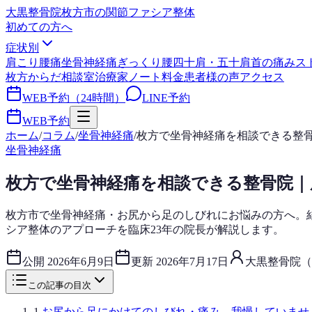
大黒整骨院
枚方市の関節ファシア整体
初めての方へ
症状別
肩こり
腰痛
坐骨神経痛
ぎっくり腰
四十肩・五十肩
首の痛み
ス
枚方からだ相談室
治療家ノート
料金
患者様の声
アクセス
WEB予約（24時間）
LINE予約
WEB予約
ホーム
/
コラム
/
坐骨神経痛
/
枚方で坐骨神経痛を相談できる整
坐骨神経痛
枚方で坐骨神経痛を相談できる整骨院
枚方市で坐骨神経痛・お尻から足のしびれにお悩みの方へ。
シア整体のアプローチを臨床23年の院長が解説します。
公開
2026年6月9日
更新
2026年7月17日
大黒整骨院（
この記事の目次
1
.
お尻から足にかけてのしびれ・痛み、我慢していませ