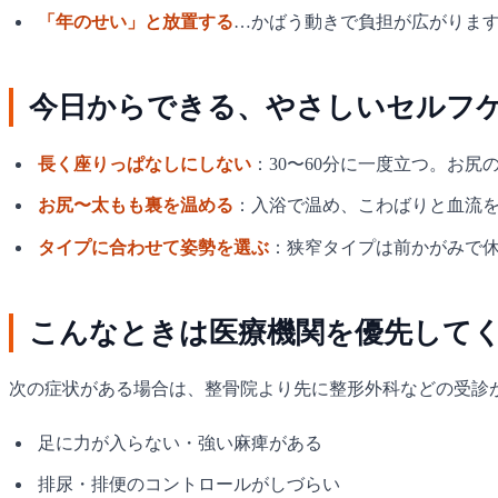
「年のせい」と放置する
…かばう動きで負担が広がりま
今日からできる、やさしいセルフ
長く座りっぱなしにしない
：30〜60分に一度立つ。お尻
お尻〜太もも裏を温める
：入浴で温め、こわばりと血流
タイプに合わせて姿勢を選ぶ
：狭窄タイプは前かがみで
こんなときは医療機関を優先してく
次の症状がある場合は、整骨院より先に整形外科などの受診
足に力が入らない・強い麻痺がある
排尿・排便のコントロールがしづらい