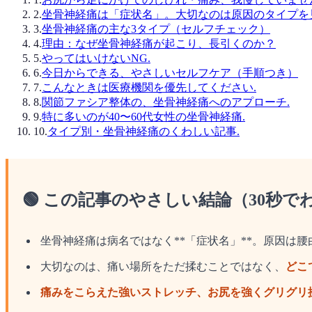
2
.
坐骨神経痛は「症状名」。大切なのは原因のタイプを
3
.
坐骨神経痛の主な3タイプ（セルフチェック）
4
.
理由：なぜ坐骨神経痛が起こり、長引くのか？
5
.
やってはいけないNG.
6
.
今日からできる、やさしいセルフケア（手順つき）
7
.
こんなときは医療機関を優先してください.
8
.
関節ファシア整体の、坐骨神経痛へのアプローチ.
9
.
特に多いのが40〜60代女性の坐骨神経痛.
10
.
タイプ別・坐骨神経痛のくわしい記事.
🟢 この記事のやさしい結論（30秒で
坐骨神経痛は病名ではなく**「症状名」**。原因は
大切なのは、痛い場所をただ揉むことではなく、
どこ
痛みをこらえた強いストレッチ、お尻を強くグリグリ