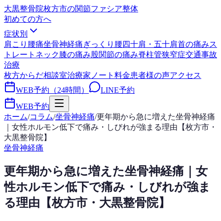
大黒整骨院
枚方市の関節ファシア整体
初めての方へ
症状別
肩こり
腰痛
坐骨神経痛
ぎっくり腰
四十肩・五十肩
首の痛み
ス
トレートネック
膝の痛み
股関節の痛み
脊柱管狭窄症
交通事故
治療
枚方からだ相談室
治療家ノート
料金
患者様の声
アクセス
WEB予約（24時間）
LINE予約
WEB予約
ホーム
/
コラム
/
坐骨神経痛
/
更年期から急に増えた坐骨神経痛
｜女性ホルモン低下で痛み・しびれが強まる理由【枚方市・
大黒整骨院】
坐骨神経痛
更年期から急に増えた坐骨神経痛｜女
性ホルモン低下で痛み・しびれが強ま
る理由【枚方市・大黒整骨院】