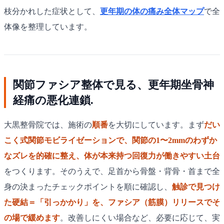
枝分かれした症状として、
更年期の体の痛み全体マップ
で全
体像を整理しています。
関節ファシア整体で見る、更年期坐骨神
経痛の悪化連鎖.
大黒整骨院では、施術の
順番
を大切にしています。まず
だい
こく式関節モビライゼーションで、関節の1〜2mmのわずか
なズレを的確に整え、体が本来持つ回復力が働きやすい土台
をつくります。そのうえで、足首から骨盤・背骨・首まで全
身の決まったチェックポイントを順に確認し、
触診で見つけ
た硬結＝「引っかかり」を、ファシア（筋膜）リリースでそ
の場で緩めます
。改善しにくい場合など、必要に応じて、実