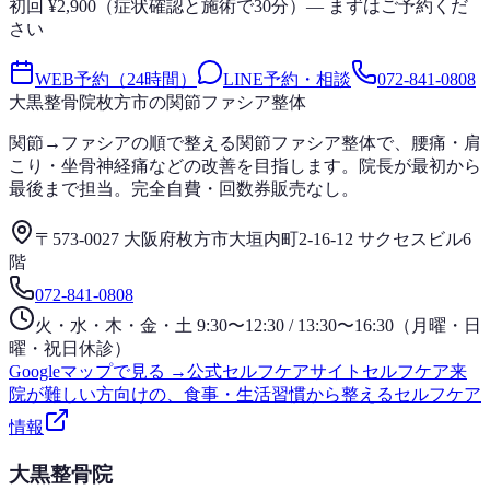
初回 ¥2,900（症状確認と施術で30分）— まずはご予約くだ
さい
WEB予約（24時間）
LINE予約・相談
072-841-0808
大黒整骨院
枚方市の関節ファシア整体
関節→ファシアの順で整える関節ファシア整体で、腰痛・肩
こり・坐骨神経痛などの改善を目指します。院長が最初から
最後まで担当。完全自費・回数券販売なし。
〒573-0027 大阪府枚方市大垣内町2-16-12 サクセスビル6
階
072-841-0808
火・水・木・金・土 9:30〜12:30 / 13:30〜16:30（月曜・日
曜・祝日休診）
Googleマップで見る →
公式セルフケアサイト
セルフケア
来
院が難しい方向けの、食事・生活習慣から整えるセルフケア
情報
大黒整骨院