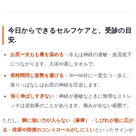
今日からできるセルフケアと、受診の目
安.
お尻〜太もも裏を温める
：冷えは神経の過敏・血流低下
につながります。入浴や蒸しタオルで。
長時間同じ姿勢を避ける
：30〜60分に一度立つ・歩く。
座りっぱなしはお尻の神経を圧迫します。
強く伸ばしすぎない
：神経が過敏なときに無理なストレ
ッチは逆効果のことがあります。痛みが出ない範囲で。
ただし、
脚に強い力が入らない（麻痺）・しびれが急に広が
る・排尿や排便のコントロールがしにくい
といったサインが