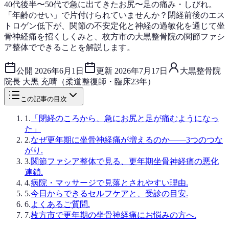
40代後半〜50代で急に出てきたお尻〜足の痛み・しびれ。
「年齢のせい」で片付けられていませんか？閉経前後のエス
トロゲン低下が、関節の不安定化と神経の過敏化を通じて坐
骨神経痛を招くしくみと、枚方市の大黒整骨院の関節ファシ
ア整体でできることを解説します。
公開
2026年6月1日
更新
2026年7月17日
大黒整骨院
院長 大黒 充晴（柔道整復師・臨床23年）
この記事の目次
1
.
「閉経のころから、急にお尻と足が痛むようになっ
た」
2
.
なぜ更年期に坐骨神経痛が増えるのか——3つのつな
がり.
3
.
関節ファシア整体で見る、更年期坐骨神経痛の悪化
連鎖.
4
.
病院・マッサージで見落とされやすい理由.
5
.
今日からできるセルフケアと、受診の目安.
6
.
よくあるご質問.
7
.
枚方市で更年期の坐骨神経痛にお悩みの方へ.