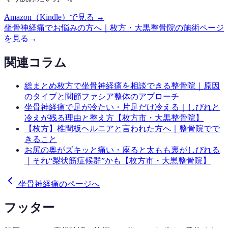
Amazon（Kindle）で見る →
坐骨神経痛
でお悩みの方へ｜枚方・大黒整骨院の施術ページ
を見る
→
関連コラム
総まとめ
枚方で坐骨神経痛を相談できる整骨院｜原因
のタイプと関節ファシア整体のアプローチ
坐骨神経痛で足が冷たい・片足だけ冷える｜しびれと
冷えが残る理由と整え方【枚方市・大黒整骨院】
【枚方】椎間板ヘルニアと言われた方へ｜整骨院でで
きること
お尻の奥がズキッと痛い・座ると太もも裏がしびれる
｜それ“梨状筋症候群”かも【枚方市・大黒整骨院】
坐骨神経痛のページへ
フッター