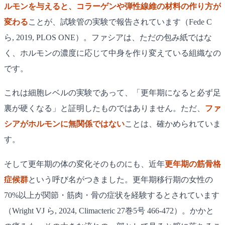
ルモンを与えると、コラーゲンや弾性線維の材料の作り方が
変わる
ことが、試験管の実験で報告されています（Fede C
ら, 2019, PLOS ONE）。ファシアは、ただの包み紙ではな
く、ホルモンの濃度に応じて中身を作り変えている組織なの
です。
これは細胞レベルの実験であって、「更年期になると必ず足
裏が硬くなる」と証明したものではありません。ただ、
ファ
シアがホルモンに無関係ではない
ことは、確かめられていま
す。
そして更年期の体の変化そのものにも、近年
更年期の筋骨格
症候群
という呼び名がつきました。更年期移行期の女性の
70%以上が関節・筋肉・骨の症状を経験するとされています
（Wright VJ ら, 2024, Climacteric 27巻5号 466-472）。かかと