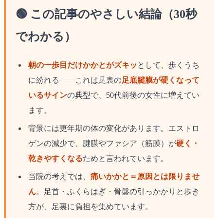
🟢 この記事のやさしい結論（30秒
でわかる）
朝の一歩目だけかかとがズキッ
として、歩くうち
に紛れる——これは足裏の
足底腱膜が硬くなって
いるサイン
の典型で、50代前後の女性に増えてい
ます。
背景には更年期の体の変化があります。エストロ
ゲンの減少で、腱膜やファシア（筋膜）が
硬く・
乾きやすくなる
ためと言われています。
当院の考えでは、
痛いかかと＝原因とは限りませ
ん
。足首・ふくらはぎ・骨盤の引っかかりと歩き
方が、足裏に負担を集めています。