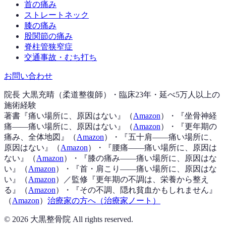
首の痛み
ストレートネック
膝の痛み
股関節の痛み
脊柱管狭窄症
交通事故・むち打ち
お問い合わせ
院長 大黒充晴（柔道整復師）・臨床23年・延べ5万人以上の
施術経験
著書『
痛い場所に、原因はない
』（
Amazon
）
・『
坐骨神経
痛——痛い場所に、原因はない
』（
Amazon
）
・『
更年期の
痛み、全体地図
』（
Amazon
）
・『
五十肩——痛い場所に、
原因はない
』（
Amazon
）
・『
腰痛——痛い場所に、原因は
ない
』（
Amazon
）
・『
膝の痛み——痛い場所に、原因はな
い
』（
Amazon
）
・『
首・肩こり——痛い場所に、原因はな
い
』（
Amazon
）
／監修『
更年期の不調は、栄養から整え
る
』（
Amazon
）
・『
その不調、隠れ貧血かもしれません
』
（
Amazon
）
治療家の方へ（治療家ノート）
©
2026
大黒整骨院 All rights reserved.