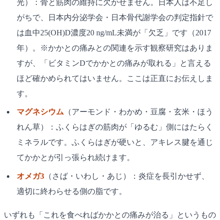
光）：骨と筋肉の維持に欠かせません。日本人は不足し
がちで、日本内分泌学会・日本骨代謝学会の判定指針で
は血中25(OH)D濃度20 ng/mL未満が「欠乏」です（2017
年）。※かかとの痛みとの関連を示す観察研究はありま
すが、「ビタミンDでかかとの痛みが取れる」と言える
ほど確かめられてはいません。ここは正直にお伝えしま
す。
マグネシウム
（アーモンド・わかめ・豆腐・玄米・ほう
れん草）：ふくらはぎの筋肉が「ゆるむ」側にはたらく
ミネラルです。ふくらはぎが硬いと、アキレス腱を通じ
てかかとが引っ張られ続けます。
オメガ3
（さば・いわし・あじ）：炎症を長引かせず、
適切に終わらせる側の脂です。
いずれも「これを食べればかかとの痛みが治る」というもの