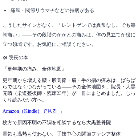
痛風・関節リウマチなどの持病がある
こうしたサインがなく、「レントゲンでは異常なし。でも毎
朝痛い」——その段階のかかとの痛みは、体の見立てが役に
立つ領域です。お気軽にご相談ください。
📖
院長の本
『
更年期の痛み、全体地図
』
更年期から増える腰・股関節・肩・手の指の痛みは、ばらば
らではなくつながっている——その全体地図を、院長・大黒
充晴（柔道整復師・臨床23年）が一冊にまとめました。じっ
くり読みたい方へ。
Amazon（Kindle）で見る →
枚方で
原因不明の不調
を相談するなら
大黒整骨院
電気も温熱も使わない、手技中心の
関節ファシア整体