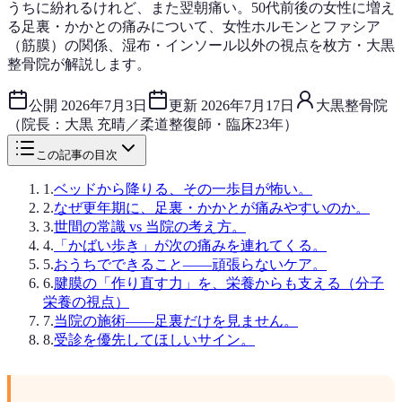
うちに紛れるけれど、また翌朝痛い。50代前後の女性に増え
る足裏・かかとの痛みについて、女性ホルモンとファシア
（筋膜）の関係、湿布・インソール以外の視点を枚方・大黒
整骨院が解説します。
公開
2026年7月3日
更新
2026年7月17日
大黒整骨院
（院長：大黒 充晴／柔道整復師・臨床23年）
この記事の目次
1
.
ベッドから降りる、その一歩目が怖い。
2
.
なぜ更年期に、足裏・かかとが痛みやすいのか。
3
.
世間の常識 vs 当院の考え方。
4
.
「かばい歩き」が次の痛みを連れてくる。
5
.
おうちでできること——頑張らないケア。
6
.
腱膜の「作り直す力」を、栄養からも支える（分子
栄養の視点）
7
.
当院の施術——足裏だけを見ません。
8
.
受診を優先してほしいサイン。