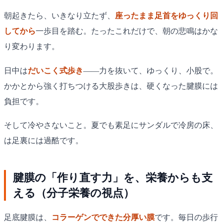
朝起きたら、いきなり立たず、
座ったまま足首をゆっくり回
してから
一歩目を踏む。たったこれだけで、朝の悲鳴はかな
り変わります。
日中は
だいこく式歩き
——力を抜いて、ゆっくり、小股で。
かかとから強く打ちつける大股歩きは、硬くなった腱膜には
負担です。
そして冷やさないこと。夏でも素足にサンダルで冷房の床、
は足裏には過酷です。
腱膜の「作り直す力」を、栄養からも支
える（分子栄養の視点）
足底腱膜は、
コラーゲンでできた分厚い膜
です。毎日の歩行