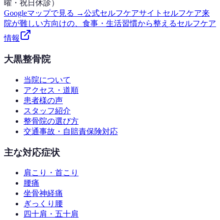
曜・祝日休診）
Googleマップで見る →
公式セルフケアサイト
セルフケア
来
院が難しい方向けの、食事・生活習慣から整えるセルフケア
情報
大黒整骨院
当院について
アクセス・道順
患者様の声
スタッフ紹介
整骨院の選び方
交通事故・自賠責保険対応
主な対応症状
肩こり・首こり
腰痛
坐骨神経痛
ぎっくり腰
四十肩・五十肩