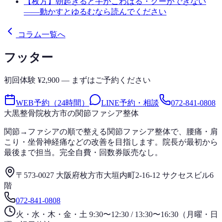
【枚方】朝起きると手がこわばる・グーができない
——動かすとゆるむなら読んでください
コラム一覧へ
フッター
初回体験 ¥2,900 — まずはご予約ください
WEB予約（24時間）
LINE予約・相談
072-841-0808
大黒整骨院
枚方市の関節ファシア整体
関節→ファシアの順で整える関節ファシア整体で、腰痛・肩
こり・坐骨神経痛などの改善を目指します。院長が最初から
最後まで担当。完全自費・回数券販売なし。
〒573-0027 大阪府枚方市大垣内町2-16-12 サクセスビル6
階
072-841-0808
火・水・木・金・土 9:30〜12:30 / 13:30〜16:30（月曜・日