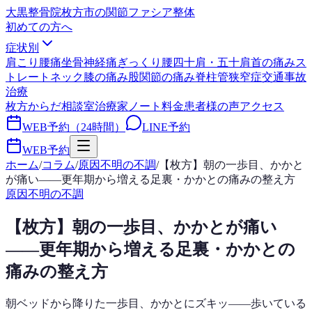
大黒整骨院
枚方市の関節ファシア整体
初めての方へ
症状別
肩こり
腰痛
坐骨神経痛
ぎっくり腰
四十肩・五十肩
首の痛み
ス
トレートネック
膝の痛み
股関節の痛み
脊柱管狭窄症
交通事故
治療
枚方からだ相談室
治療家ノート
料金
患者様の声
アクセス
WEB予約（24時間）
LINE予約
WEB予約
ホーム
/
コラム
/
原因不明の不調
/
【枚方】朝の一歩目、かかと
が痛い——更年期から増える足裏・かかとの痛みの整え方
原因不明の不調
【枚方】朝の一歩目、かかとが痛い
——更年期から増える足裏・かかとの
痛みの整え方
朝ベッドから降りた一歩目、かかとにズキッ——歩いている