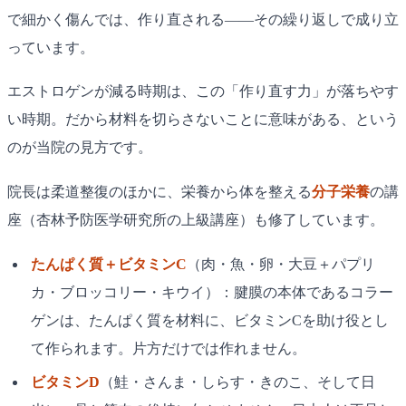
で細かく傷んでは、作り直される——その繰り返しで成り立
っています。
エストロゲンが減る時期は、この「作り直す力」が落ちやす
い時期。だから材料を切らさないことに意味がある、という
のが当院の見方です。
院長は柔道整復のほかに、栄養から体を整える
分子栄養
の講
座（杏林予防医学研究所の上級講座）も修了しています。
たんぱく質＋ビタミンC
（肉・魚・卵・大豆＋パプリ
カ・ブロッコリー・キウイ）：腱膜の本体であるコラー
ゲンは、たんぱく質を材料に、ビタミンCを助け役とし
て作られます。片方だけでは作れません。
ビタミンD
（鮭・さんま・しらす・きのこ、そして日