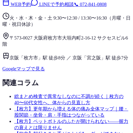
WEB予約
LINEで予約相談
📞
072-841-0808
火・水・木・金・土 9:30〜12:30 / 13:30〜16:30
（
月曜・日
曜・祝日
休診）
〒573-0027 大阪府枚方市大垣内町2-16-12 サクセスビル6
階
京阪「枚方市」駅 徒歩8分 ／ 京阪「宮之阪」駅 徒歩7分
Googleマップで見る
関連コラム
総まとめ
検査で異常なしなのに不調が続く｜枚方の
40〜60代女性へ、体からの見直し方
【枚方】更年期から増える体の痛み全体マップ｜腰・
股関節・坐骨・肩・手指はつながっている
【枚方】ペットボトルのふたが開けられない——握力
の衰えとは限りません