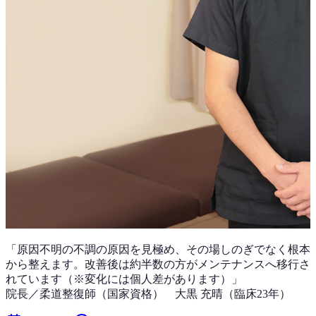
「
原因不明の不調
の原因を見極め、その場しのぎでなく根本
から整えます。改善後は
約半数
の方がメンテナンスへ移行さ
れています（※変化には個人差があります）」
院長／柔道整復師（国家資格）
大黒 充晴
（
臨床23年
）