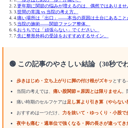
2
.
更年期に関節の悩みが増えるのは、偶然ではありませ
3
.
世間の常識 vs 当院の考え方。
4
.
痛い場所は「出口」——本当の原因は土台にあること
5
.
当院の施術——関節ファシア整体。
6
.
おうちでは「頑張らない」でください。
7
.
先に整形外科の受診をおすすめするサイン。
🟢 この記事のやさしい結論（30秒で
歩きはじめ・立ち上がりに脚の付け根がズキッ
とする
当院の考えでは、
痛い股関節＝原因とは限りません
。
痛い時期のセルフケアは
足し算より引き算（やらない
おすすめは一つだけ、
力を抜いて・ゆっくり・小股で
夜中も痛む・週単位で強くなる・脚の長さが違ってき