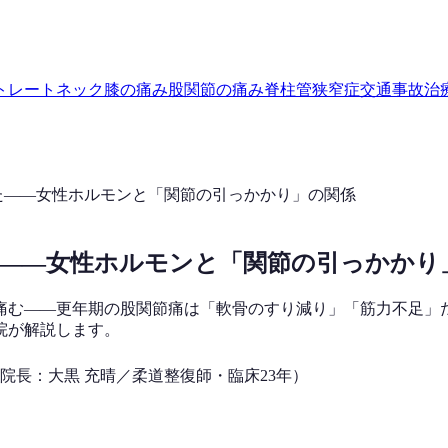
トレートネック
膝の痛み
股関節の痛み
脊柱管狭窄症
交通事故治
た——女性ホルモンと「関節の引っかかり」の関係
——女性ホルモンと「関節の引っかかり
が痛む——更年期の股関節痛は「軟骨のすり減り」「筋力不足」
院が解説します。
院長：大黒 充晴／柔道整復師・臨床23年）