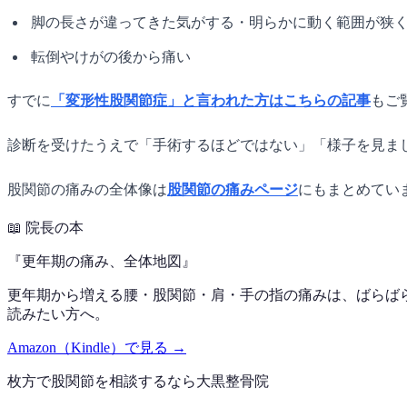
脚の長さが違ってきた気がする・明らかに動く範囲が狭
転倒やけがの後から痛い
すでに
「変形性股関節症」と言われた方はこちらの記事
もご
診断を受けたうえで「手術するほどではない」「様子を見ま
股関節の痛みの全体像は
股関節の痛みページ
にもまとめてい
📖
院長の本
『
更年期の痛み、全体地図
』
更年期から増える腰・股関節・肩・手の指の痛みは、ばらば
読みたい方へ。
Amazon（Kindle）で見る →
枚方で
股関節
を相談するなら
大黒整骨院