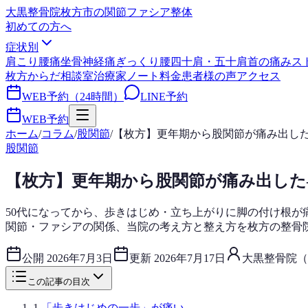
大黒整骨院
枚方市の関節ファシア整体
初めての方へ
症状別
肩こり
腰痛
坐骨神経痛
ぎっくり腰
四十肩・五十肩
首の痛み
ス
枚方からだ相談室
治療家ノート
料金
患者様の声
アクセス
WEB予約（24時間）
LINE予約
WEB予約
ホーム
/
コラム
/
股関節
/
【枚方】更年期から股関節が痛み出し
股関節
【枚方】更年期から股関節が痛み出した
50代になってから、歩きはじめ・立ち上がりに脚の付け根
関節・ファシアの関係、当院の考え方と整え方を枚方の整骨
公開
2026年7月3日
更新
2026年7月17日
大黒整骨院（
この記事の目次
1
.
「歩きはじめの一歩」が痛い。