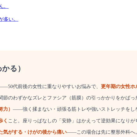
ん。
が多い。
わかる）
——50代前後の女性に重なりやすいお悩みで、
更年期の女性ホ
関節のわずかなズレとファシア（筋膜）の引っかかりをかばっ
努力）
——強く揉まない・頑張る筋トレや強いストレッチをし
歩く
こと。座りっぱなしの「安静」はかえって逆効果になりが
た気がする・けがの後から痛い
——この場合は先に整形外科へ