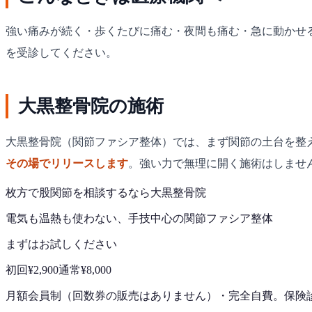
強い痛みが続く・歩くたびに痛む・夜間も痛む・急に動かせ
を受診してください。
大黒整骨院の施術
大黒整骨院（関節ファシア整体）では、まず関節の土台を整
その場でリリースします
。強い力で無理に開く施術はしませ
枚方で
股関節
を相談するなら
大黒整骨院
電気も温熱も使わない、手技中心の
関節ファシア整体
まずはお試しください
初回
¥2,900
通常
¥8,000
月額会員制（回数券の販売はありません）
・
完全自費。保険