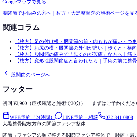
Googleマップで見る
股関節
でお悩みの方へ｜枚方・大黒整骨院の施術ページを見
関連コラム
【枚方】足の付け根・股関節の前・内ももが痛い・つま
【枚方】お尻の横・股関節の外側が痛い｜歩くと・横向
【枚方】股関節の痛みで「歩くのが苦痛」な方へ｜筋ト
【枚方】変形性股関節症と言われたら｜手術の前に整骨
股関節のページへ
フッター
初回 ¥2,900（症状確認と施術で30分）— まずはご予約くださ
WEB予約（24時間）
LINE予約・相談
072-841-0808
大黒整骨院
枚方市の関節ファシア整体
関節→ファシアの順で整える関節ファシア整体で、腰痛・肩