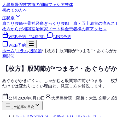
大黒整骨院
枚方市の関節ファシア整体
初めての方へ
症状別
肩こり
腰痛
坐骨神経痛
ぎっくり腰
四十肩・五十肩
首の痛み
ス
枚方からだ相談室
治療家ノート
料金
患者様の声
アクセス
WEB予約（24時間）
LINE予約
WEB予約
ホーム
/
コラム
/
股関節
/
【枚方】股関節が“つまる”・あぐらが
股関節
【枚方】股関節が“つまる”・あぐらが
あぐらがかきにくい、しゃがむと股関節の前がつまる——枚
だけでは変わりにくい理由と、見直し方を解説します。
公開
2026年6月18日
大黒整骨院（院長：大黒 充晴／柔
この記事の目次
1
.
“つまり”の正体は、柔軟性より「動きのズレ」