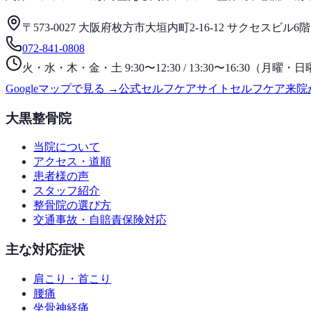
〒573-0027 大阪府枚方市大垣内町2-16-12 サクセスビル6階
072-841-0808
火・水・木・金・土 9:30〜12:30 / 13:30〜16:30（月
Googleマップで見る →
公式セルフケアサイト
セルフケア
来院
大黒整骨院
当院について
アクセス・道順
患者様の声
スタッフ紹介
整骨院の選び方
交通事故・自賠責保険対応
主な対応症状
肩こり・首こり
腰痛
坐骨神経痛