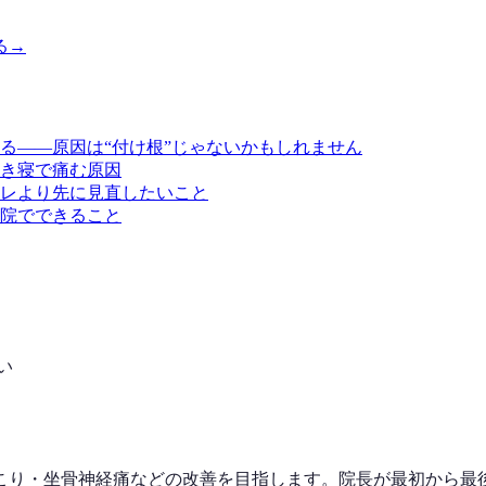
る
→
る——原因は“付け根”じゃないかもしれません
き寝で痛む原因
レより先に見直したいこと
院でできること
い
こり・坐骨神経痛などの改善を目指します。院長が最初から最