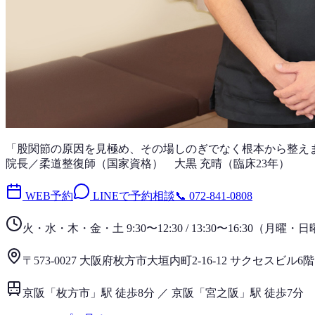
「
股関節
の原因を見極め、その場しのぎでなく根本から整え
院長／柔道整復師（国家資格）
大黒 充晴
（
臨床23年
）
WEB予約
LINEで予約相談
📞
072-841-0808
火・水・木・金・土 9:30〜12:30 / 13:30〜16:30
（
月曜・日
〒573-0027 大阪府枚方市大垣内町2-16-12 サクセスビル6階
京阪「枚方市」駅 徒歩8分 ／ 京阪「宮之阪」駅 徒歩7分