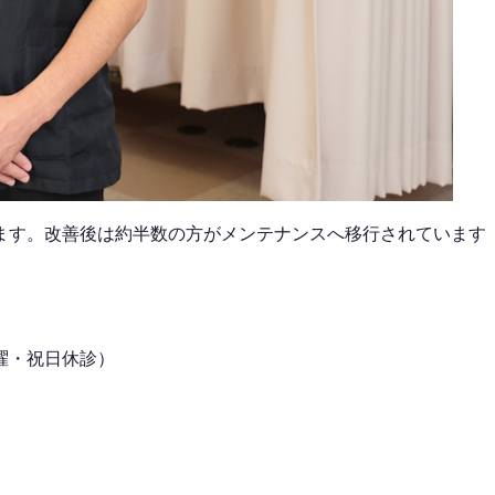
ます。改善後は
約半数
の方がメンテナンスへ移行されています
曜・祝日
休診）