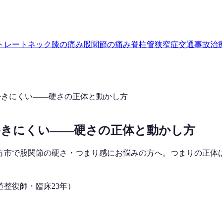
トレートネック
膝の痛み
股関節の痛み
脊柱管狭窄症
交通事故治
かきにくい——硬さの正体と動かし方
かきにくい——硬さの正体と動かし方
方市で股関節の硬さ・つまり感にお悩みの方へ。つまりの正体
道整復師・臨床23年）