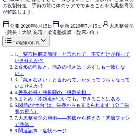
の役割分担、手術の前に体のケアでできることを大黒整骨院
が解説します。
公開
2026年6月15日
更新
2026年7月15日
大黒整骨院
（院長：大黒 充晴／柔道整復師・臨床23年）
この記事の目次
1
.
「変形性股関節症」と言われて、不安だけが残って
いませんか？
2
.
変形の程度と、痛みの強さは「必ずしも一致しな
い」
3
.
「鍛えなさい」と言われて、かえってつらくなって
いませんか？
4
.
整形外科と整骨院の「役割分担」
5
.
まとめ：診断名がついても、できることはある.
6
.
関節の“土台”は、栄養からも支えられます（分子栄
養の視点）
7
.
大黒整骨院の施術——関節から整える「関節ファシ
ア整体」
8
.
関連記事・症状ページ.