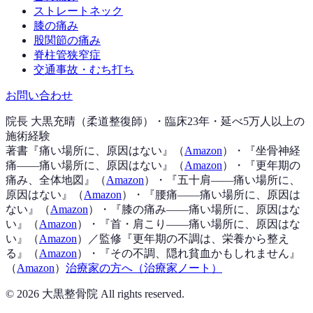
ストレートネック
膝の痛み
股関節の痛み
脊柱管狭窄症
交通事故・むち打ち
お問い合わせ
院長 大黒充晴（柔道整復師）・臨床23年・延べ5万人以上の
施術経験
著書『
痛い場所に、原因はない
』（
Amazon
）
・『
坐骨神経
痛——痛い場所に、原因はない
』（
Amazon
）
・『
更年期の
痛み、全体地図
』（
Amazon
）
・『
五十肩——痛い場所に、
原因はない
』（
Amazon
）
・『
腰痛——痛い場所に、原因は
ない
』（
Amazon
）
・『
膝の痛み——痛い場所に、原因はな
い
』（
Amazon
）
・『
首・肩こり——痛い場所に、原因はな
い
』（
Amazon
）
／監修『
更年期の不調は、栄養から整え
る
』（
Amazon
）
・『
その不調、隠れ貧血かもしれません
』
（
Amazon
）
治療家の方へ（治療家ノート）
©
2026
大黒整骨院 All rights reserved.