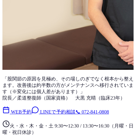
「
股関節
の原因を見極め、その場しのぎでなく根本から整え
ます。改善後は
約半数
の方がメンテナンスへ移行されていま
す（※変化には個人差があります）」
院長／柔道整復師（国家資格）
大黒 充晴
（
臨床23年
）
WEB予約
LINEで予約相談
📞
072-841-0808
火・水・木・金・土 9:30〜12:30 / 13:30〜16:30
（
月曜・日
曜・祝日
休診）