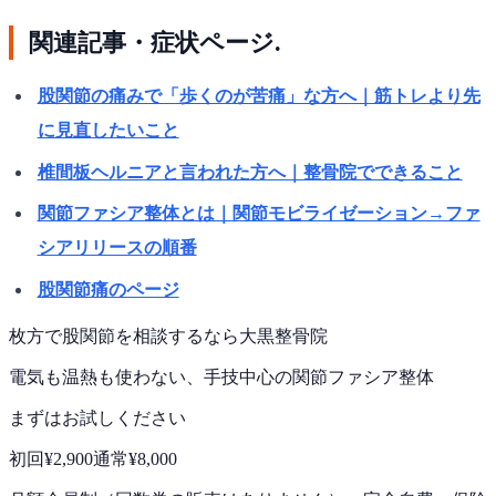
関連記事・症状ページ.
股関節の痛みで「歩くのが苦痛」な方へ｜筋トレより先
に見直したいこと
椎間板ヘルニアと言われた方へ｜整骨院でできること
関節ファシア整体とは｜関節モビライゼーション→ファ
シアリリースの順番
股関節痛のページ
枚方で
股関節
を相談するなら
大黒整骨院
電気も温熱も使わない、手技中心の
関節ファシア整体
まずはお試しください
初回
¥2,900
通常
¥8,000