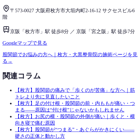
〒573-0027 大阪府枚方市大垣内町2-16-12 サクセスビル6
階
京阪「枚方市」駅 徒歩8分 ／ 京阪「宮之阪」駅 徒歩7分
Googleマップで見る
股関節
でお悩みの方へ｜枚方・大黒整骨院の施術ページを見
る
→
関連コラム
【枚方】股関節の痛みで「歩くのが苦痛」な方へ｜筋
トレより先に見直したいこと
【枚方】足の付け根・股関節の前・内ももが痛い・つ
まる——原因は“付け根”じゃないかもしれません
【枚方】お尻の横・股関節の外側が痛い｜歩くと・横
向き寝で痛む原因
【枚方】股関節が“つまる”・あぐらがかきにくい——
硬さの正体と動かし方