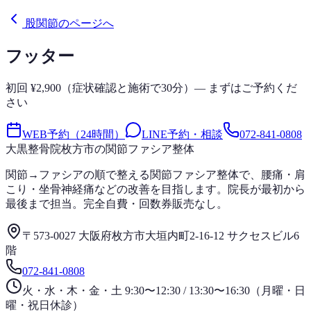
股関節のページへ
フッター
初回 ¥2,900（症状確認と施術で30分）— まずはご予約くだ
さい
WEB予約（24時間）
LINE予約・相談
072-841-0808
大黒整骨院
枚方市の関節ファシア整体
関節→ファシアの順で整える関節ファシア整体で、腰痛・肩
こり・坐骨神経痛などの改善を目指します。院長が最初から
最後まで担当。完全自費・回数券販売なし。
〒573-0027 大阪府枚方市大垣内町2-16-12 サクセスビル6
階
072-841-0808
火・水・木・金・土 9:30〜12:30 / 13:30〜16:30（月曜・日
曜・祝日休診）