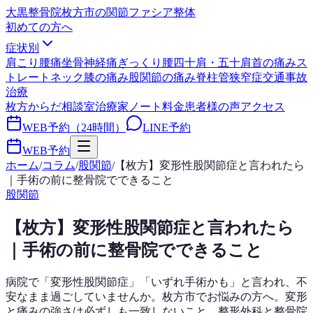
大黒整骨院
枚方市の関節ファシア整体
初めての方へ
症状別
肩こり
腰痛
坐骨神経痛
ぎっくり腰
四十肩・五十肩
首の痛み
ス
トレートネック
膝の痛み
股関節の痛み
脊柱管狭窄症
交通事故
治療
枚方からだ相談室
治療家ノート
料金
患者様の声
アクセス
WEB予約（24時間）
LINE予約
WEB予約
ホーム
/
コラム
/
股関節
/
【枚方】変形性股関節症と言われたら
｜手術の前に整骨院でできること
股関節
【枚方】変形性股関節症と言われたら
｜手術の前に整骨院でできること
病院で「変形性股関節症」「いずれ手術かも」と言われ、不
安なまま過ごしていませんか。枚方市でお悩みの方へ。変形
と痛みの強さは必ずしも一致しないこと、整形外科と整骨院