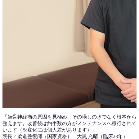
「
坐骨神経痛
の原因を見極め、その場しのぎでなく根本から
整えます。改善後は
約半数
の方がメンテナンスへ移行されて
います（※変化には個人差があります）」
院長／柔道整復師（国家資格）
大黒 充晴
（
臨床23年
）