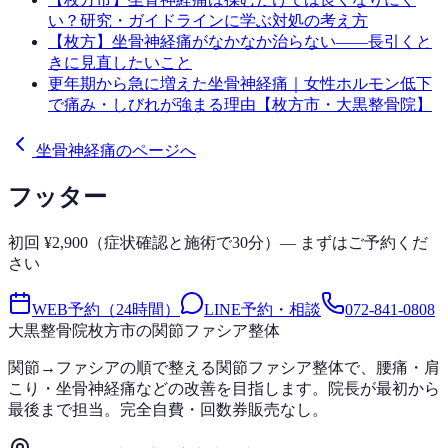
い？研究・ガイドラインに学ぶ対処の考え方
【枚方】坐骨神経痛がなかなか治らない——長引くと
きに見直したいこと
更年期から急に増えた坐骨神経痛｜女性ホルモン低下
で痛み・しびれが強まる理由【枚方市・大黒整骨院】
坐骨神経痛のページへ
フッター
初回 ¥2,900（症状確認と施術で30分）— まずはご予約くだ
さい
WEB予約（24時間）
LINE予約・相談
072-841-0808
大黒整骨院
枚方市の関節ファシア整体
関節→ファシアの順で整える関節ファシア整体で、腰痛・肩
こり・坐骨神経痛などの改善を目指します。院長が最初から
最後まで担当。完全自費・回数券販売なし。