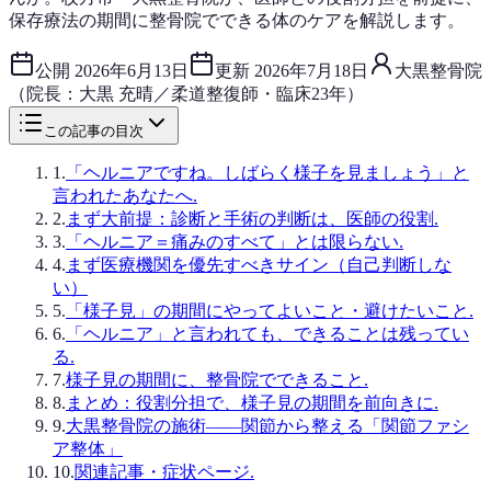
保存療法の期間に整骨院でできる体のケアを解説します。
公開
2026年6月13日
更新
2026年7月18日
大黒整骨院
（院長：大黒 充晴／柔道整復師・臨床23年）
この記事の目次
1
.
「ヘルニアですね。しばらく様子を見ましょう」と
言われたあなたへ.
2
.
まず大前提：診断と手術の判断は、医師の役割.
3
.
「ヘルニア＝痛みのすべて」とは限らない.
4
.
まず医療機関を優先すべきサイン（自己判断しな
い）
5
.
「様子見」の期間にやってよいこと・避けたいこと.
6
.
「ヘルニア」と言われても、できることは残ってい
る.
7
.
様子見の期間に、整骨院でできること.
8
.
まとめ：役割分担で、様子見の期間を前向きに.
9
.
大黒整骨院の施術——関節から整える「関節ファシ
ア整体」
10
.
関連記事・症状ページ.