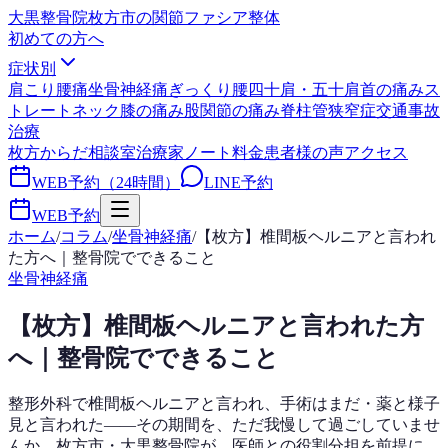
大黒整骨院
枚方市の関節ファシア整体
初めての方へ
症状別
肩こり
腰痛
坐骨神経痛
ぎっくり腰
四十肩・五十肩
首の痛み
ス
トレートネック
膝の痛み
股関節の痛み
脊柱管狭窄症
交通事故
治療
枚方からだ相談室
治療家ノート
料金
患者様の声
アクセス
WEB予約（24時間）
LINE予約
WEB予約
ホーム
/
コラム
/
坐骨神経痛
/
【枚方】椎間板ヘルニアと言われ
た方へ｜整骨院でできること
坐骨神経痛
【枚方】椎間板ヘルニアと言われた方
へ｜整骨院でできること
整形外科で椎間板ヘルニアと言われ、手術はまだ・薬と様子
見と言われた——その期間を、ただ我慢して過ごしていませ
んか。枚方市・大黒整骨院が、医師との役割分担を前提に、