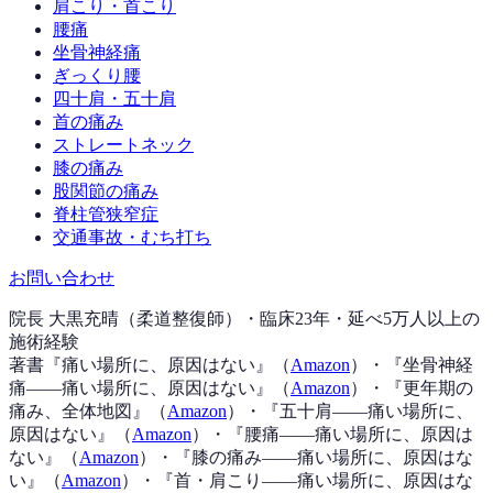
肩こり・首こり
腰痛
坐骨神経痛
ぎっくり腰
四十肩・五十肩
首の痛み
ストレートネック
膝の痛み
股関節の痛み
脊柱管狭窄症
交通事故・むち打ち
お問い合わせ
院長 大黒充晴（柔道整復師）・臨床23年・延べ5万人以上の
施術経験
著書『
痛い場所に、原因はない
』（
Amazon
）
・『
坐骨神経
痛——痛い場所に、原因はない
』（
Amazon
）
・『
更年期の
痛み、全体地図
』（
Amazon
）
・『
五十肩——痛い場所に、
原因はない
』（
Amazon
）
・『
腰痛——痛い場所に、原因は
ない
』（
Amazon
）
・『
膝の痛み——痛い場所に、原因はな
い
』（
Amazon
）
・『
首・肩こり——痛い場所に、原因はな