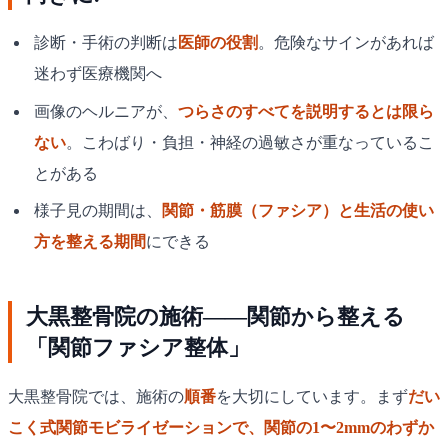
診断・手術の判断は
医師の役割
。危険なサインがあれば
迷わず医療機関へ
画像のヘルニアが、
つらさのすべてを説明するとは限ら
ない
。こわばり・負担・神経の過敏さが重なっているこ
とがある
様子見の期間は、
関節・筋膜（ファシア）と生活の使い
方を整える期間
にできる
大黒整骨院の施術——関節から整える
「関節ファシア整体」
大黒整骨院では、施術の
順番
を大切にしています。まず
だい
こく式関節モビライゼーションで、関節の1〜2mmのわずか