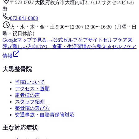
〒573-0027 大阪府枚方市大垣内町2-16-12 サクセスビル6
階
072-841-0808
火・水・木・金・土 9:30〜12:30 / 13:30〜16:30（月曜・日
曜・祝日休診）
Googleマップで見る →
公式セルフケアサイト
セルフケア
来
院が難しい方向けの、食事・生活習慣から整えるセルフケア
情報
大黒整骨院
当院について
アクセス・道順
患者様の声
スタッフ紹介
整骨院の選び方
交通事故・自賠責保険対応
主な対応症状