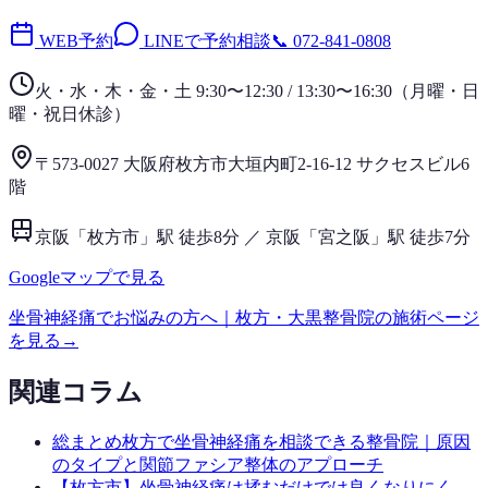
WEB予約
LINEで予約相談
📞
072-841-0808
火・水・木・金・土 9:30〜12:30 / 13:30〜16:30
（
月曜・日
曜・祝日
休診）
〒573-0027 大阪府枚方市大垣内町2-16-12 サクセスビル6
階
京阪「枚方市」駅 徒歩8分 ／ 京阪「宮之阪」駅 徒歩7分
Googleマップで見る
坐骨神経痛
でお悩みの方へ｜枚方・大黒整骨院の施術ページ
を見る
→
関連コラム
総まとめ
枚方で坐骨神経痛を相談できる整骨院｜原因
のタイプと関節ファシア整体のアプローチ
【枚方市】坐骨神経痛は揉むだけでは良くなりにく