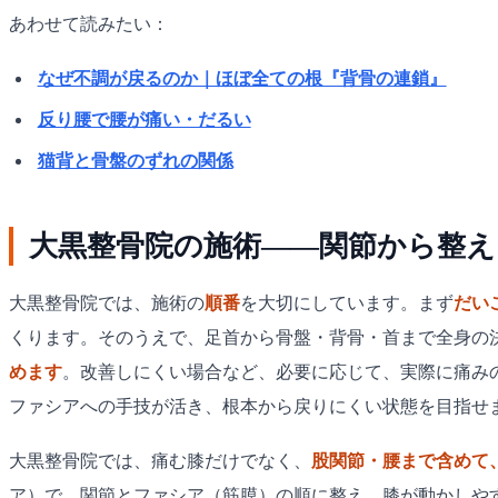
あわせて読みたい：
なぜ不調が戻るのか｜ほぼ全ての根『背骨の連鎖』
反り腰で腰が痛い・だるい
猫背と骨盤のずれの関係
大黒整骨院の施術——関節から整え
大黒整骨院では、施術の
順番
を大切にしています。まず
だい
くります。そのうえで、足首から骨盤・背骨・首まで全身の
めます
。改善しにくい場合など、必要に応じて、実際に痛み
ファシアへの手技が活き、根本から戻りにくい状態を目指せ
大黒整骨院では、痛む膝だけでなく、
股関節・腰まで含めて
ア）で、関節とファシア（筋膜）の順に整え、膝が動かしや