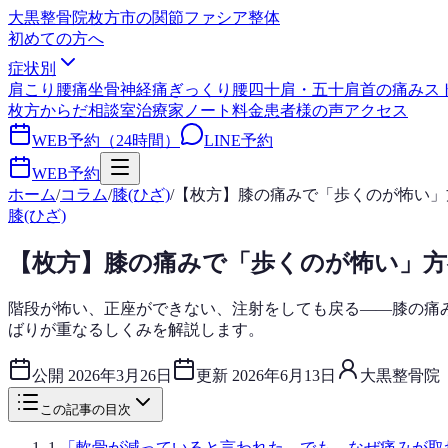
大黒整骨院
枚方市の関節ファシア整体
初めての方へ
症状別
肩こり
腰痛
坐骨神経痛
ぎっくり腰
四十肩・五十肩
首の痛み
ス
枚方からだ相談室
治療家ノート
料金
患者様の声
アクセス
WEB予約（24時間）
LINE予約
WEB予約
ホーム
/
コラム
/
膝(ひざ)
/
【枚方】膝の痛みで「歩くのが怖い」
膝(ひざ)
【枚方】膝の痛みで「歩くのが怖い」
階段が怖い、正座ができない、注射をしても戻る——膝の痛
ばりが重なるしくみを解説します。
公開
2026年3月26日
更新
2026年6月13日
大黒整骨院
この記事の目次
1
.
「軟骨が減っていると言われた。でも、なぜ痛みが取