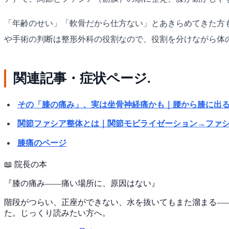
「年齢のせい」「軟骨だから仕方ない」とあきらめてきた方
や手術の判断は整形外科の役割なので、役割を分けながら体
関連記事・症状ページ.
その「膝の痛み」、実は坐骨神経痛かも｜腰から膝に出
関節ファシア整体とは｜関節モビライゼーション→ファ
膝痛のページ
📖
院長の本
『
膝の痛み——痛い場所に、原因はない
』
階段がつらい、正座ができない、水を抜いてもまた溜まる—
た。じっくり読みたい方へ。