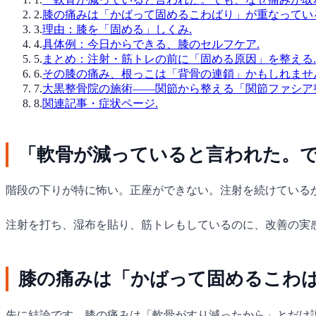
2
.
膝の痛みは「かばって固めるこわばり」が重なってい
3
.
理由：膝を「固める」しくみ.
4
.
具体例：今日からできる、膝のセルフケア.
5
.
まとめ：注射・筋トレの前に「固める原因」を整える.
6
.
その膝の痛み、根っこは「背骨の連鎖」かもしれませ
7
.
大黒整骨院の施術——関節から整える「関節ファシア
8
.
関連記事・症状ページ.
「軟骨が減っていると言われた。
階段の下りが特に怖い。正座ができない。注射を続けている
注射を打ち、湿布を貼り、筋トレもしているのに、改善の実
膝の痛みは「かばって固めるこわば
先に結論です。膝の痛みは「軟骨がすり減ったから」とだけ