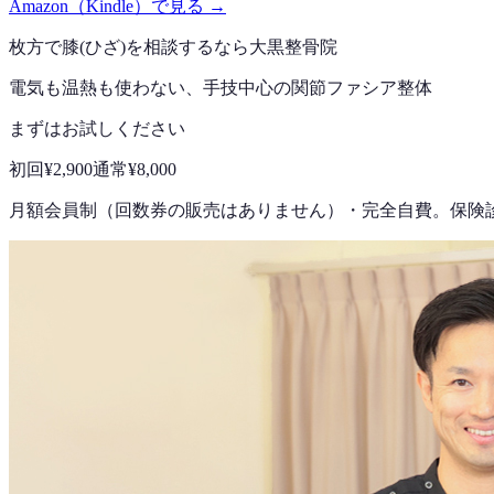
Amazon（Kindle）で見る →
枚方で
膝(ひざ)
を相談するなら
大黒整骨院
電気も温熱も使わない、手技中心の
関節ファシア整体
まずはお試しください
初回
¥2,900
通常
¥8,000
月額会員制（回数券の販売はありません）
・
完全自費。保険