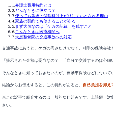
1
.
弁護士費用特約とは
2
.
どんなときに役立つ？
3
.
使っても等級・保険料は上がりにくいとされる理由
4
.
家族の契約でも使えることがある
5
.
まず大切なのは「ケガの記録」を残すこと
6
.
こんなときは医療機関へ
7
.
大黒整骨院の交通事故への対応
交通事故にあうと、ケガの痛みだけでなく、相手の保険会社
「提示された金額は妥当なの？」「自分で交渉するのは心細
そんなときに知っておきたいのが、自動車保険などに付いて
結論からお伝えすると、この特約があると、
自己負担を抑え
※この記事で紹介するのは一般的な仕組みです。上限額・対
さい。