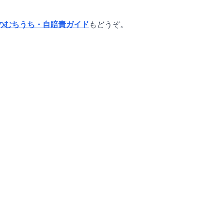
のむちうち・自賠責ガイド
もどうぞ。