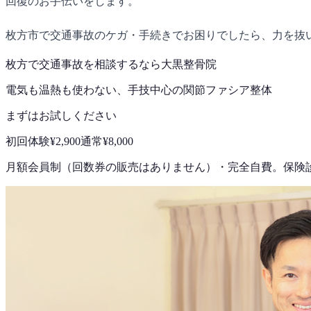
回復のお手伝いをします。
枚方市で交通事故のケガ・手続きでお困りでしたら、力を抜
枚方で
交通事故
を相談するなら
大黒整骨院
電気も温熱も使わない、手技中心の
関節ファシア整体
まずはお試しください
初回体験
¥2,900
通常
¥8,000
月額会員制（回数券の販売はありません）
・
完全自費。保険