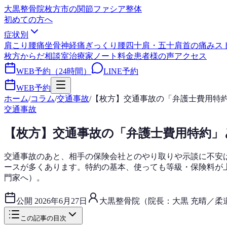
大黒整骨院
枚方市の関節ファシア整体
初めての方へ
症状別
肩こり
腰痛
坐骨神経痛
ぎっくり腰
四十肩・五十肩
首の痛み
ス
枚方からだ相談室
治療家ノート
料金
患者様の声
アクセス
WEB予約（24時間）
LINE予約
WEB予約
ホーム
/
コラム
/
交通事故
/
【枚方】交通事故の「弁護士費用特
交通事故
【枚方】交通事故の「弁護士費用特約」
交通事故のあと、相手の保険会社とのやり取りや示談に不安
ースが多くあります。特約の基本、使っても等級・保険料が
門家へ）。
公開
2026年6月27日
大黒整骨院（院長：大黒 充晴／柔
この記事の目次