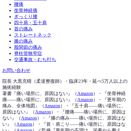
腰痛
坐骨神経痛
ぎっくり腰
四十肩・五十肩
首の痛み
ストレートネック
膝の痛み
股関節の痛み
脊柱管狭窄症
交通事故・むち打ち
お問い合わせ
院長 大黒充晴（柔道整復師）・臨床23年・延べ5万人以上の
施術経験
著書『
痛い場所に、原因はない
』（
Amazon
）
・『
坐骨神経
痛——痛い場所に、原因はない
』（
Amazon
）
・『
更年期の
痛み、全体地図
』（
Amazon
）
・『
五十肩——痛い場所に、
原因はない
』（
Amazon
）
・『
腰痛——痛い場所に、原因は
ない
』（
Amazon
）
・『
膝の痛み——痛い場所に、原因はな
い
』（
Amazon
）
・『
首・肩こり——痛い場所に、原因はな
い
』（
Amazon
）
／監修『
更年期の不調は、栄養から整え