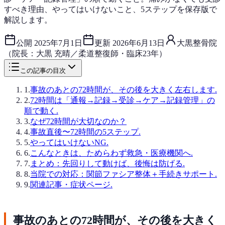
すべき理由、やってはいけないこと、5ステップを保存版で
解説します。
公開
2025年7月1日
更新
2026年6月13日
大黒整骨院
（院長：大黒 充晴／柔道整復師・臨床23年）
この記事の目次
1
.
事故のあとの72時間が、その後を大きく左右します.
2
.
72時間は「通報→記録→受診→ケア→記録管理」の
順で動く.
3
.
なぜ72時間が大切なのか？
4
.
事故直後〜72時間の5ステップ.
5
.
やってはいけないNG.
6
.
こんなときは、ためらわず救急・医療機関へ.
7
.
まとめ：先回りして動けば、後悔は防げる.
8
.
当院での対応：関節ファシア整体＋手続きサポート.
9
.
関連記事・症状ページ.
事故のあとの72時間が、その後を大きく