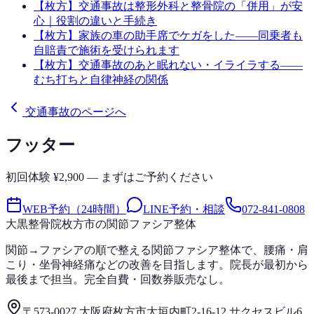
【枚方】交通事故は整形外科と整骨院の「併用」が安
心｜役割の違いと手続き
【枚方】家族の車の助手席でケガをした——同乗者も
自賠責で施術を受けられます
【枚方】交通事故のあと眠れない・イライラする——
むち打ちと自律神経の関係
交通事故のページへ
フッター
初回体験 ¥2,900 — まずはご予約ください
WEB予約（24時間）
LINE予約・相談
072-841-0808
大黒整骨院
枚方市の関節ファシア整体
関節→ファシアの順で整える関節ファシア整体で、腰痛・肩
こり・坐骨神経痛などの改善を目指します。院長が最初から
最後まで担当。完全自費・回数券販売なし。
〒573-0027 大阪府枚方市大垣内町2-16-12 サクセスビル6