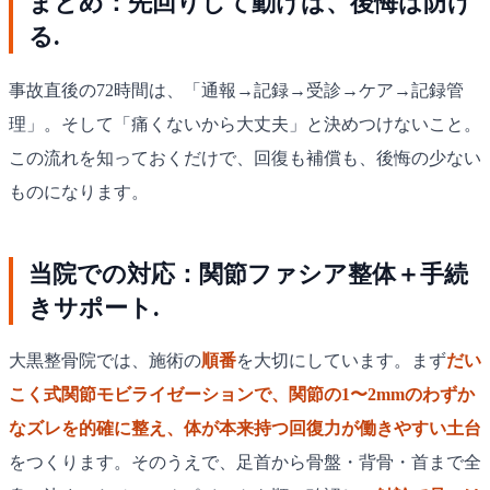
まとめ：先回りして動けば、後悔は防げ
る.
事故直後の72時間は、「通報→記録→受診→ケア→記録管
理」。そして「痛くないから大丈夫」と決めつけないこと。
この流れを知っておくだけで、回復も補償も、後悔の少ない
ものになります。
当院での対応：関節ファシア整体＋手続
きサポート.
大黒整骨院では、施術の
順番
を大切にしています。まず
だい
こく式関節モビライゼーションで、関節の1〜2mmのわずか
なズレを的確に整え、体が本来持つ回復力が働きやすい土台
をつくります。そのうえで、足首から骨盤・背骨・首まで全