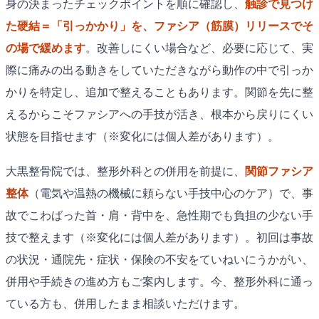
身の決まったチェックポイントを順に確認し、
触診で見つけ
た硬結＝「引っかかり」を、ファシア（筋膜）リリースでそ
の場で緩めます
。改善しにくい場合など、必要に応じて、実
際に痛みの出る動きをしていただきながら動作の中で引っか
かりを特定し、追加で整えることもあります。関節を先に整
えるからこそファシアへの手技が活き、根本から戻りにくい
状態を目指せます（※変化には個人差があります）。
大黒整骨院では、整形外科との併用を前提に、
関節ファシア
整体
（電気や温熱の機械に頼らない手技中心のケア）で、事
故でこわばった首・肩・背中を、急性期でも負担の少ない手
技で整えます（※変化には個人差があります）。初回は事故
の状況・通院先・症状・保険の不安をていねいにうかがい、
併用や手続きの進め方もご案内します。今、整形外科に通っ
ている方も、併用したまま相談いただけます。