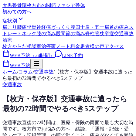
大黒整骨院
枚方市の関節ファシア整体
初めての方へ
症状別
肩こり
腰痛
坐骨神経痛
ぎっくり腰
四十肩・五十肩
首の痛み
ス
トレートネック
膝の痛み
股関節の痛み
脊柱管狭窄症
交通事故
治療
枚方からだ相談室
治療家ノート
料金
患者様の声
アクセス
WEB予約（24時間）
LINE予約
WEB予約
ホーム
/
コラム
/
交通事故
/
【枚方・保存版】交通事故に遭った
ら最初の72時間でやるべき5ステップ
交通事故
【枚方・保存版】交通事故に遭ったら
最初の72時間でやるべき5ステップ
交通事故直後の72時間は、医療・保険の両面で最も大切な時
間です。枚方市でお悩みの方へ。結論、「通報・記録・受
診・ケア・記録管理」の順で動くこと。痛みがなくても受診