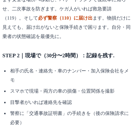
せ、二次事故を防ぎます。ケガ人がいれば救急要請
（119）。そして
必ず警察（110）に届け出
ます。物損だけに
見えても、届け出がないと保険手続きで困ります。自分・同
乗者の状態確認を最優先に。
STEP 2｜現場で（30分〜2時間）：記録を残す.
相手の氏名・連絡先・車のナンバー・加入保険会社をメ
モ
スマホで現場・両方の車の損傷・位置関係を撮影
目撃者がいれば連絡先を確認
警察に「交通事故証明書」の手続きを（後の保険請求に
必要）