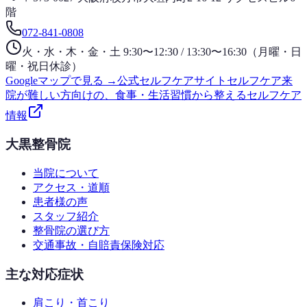
階
072-841-0808
火・水・木・金・土 9:30〜12:30 / 13:30〜16:30（月曜・日
曜・祝日休診）
Googleマップで見る →
公式セルフケアサイト
セルフケア
来
院が難しい方向けの、食事・生活習慣から整えるセルフケア
情報
大黒整骨院
当院について
アクセス・道順
患者様の声
スタッフ紹介
整骨院の選び方
交通事故・自賠責保険対応
主な対応症状
肩こり・首こり