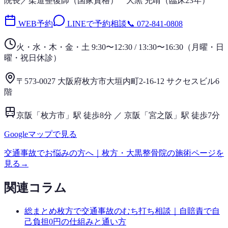
院長／柔道整復師（国家資格）
大黒 充晴
（
臨床23年
）
WEB予約
LINEで予約相談
📞
072-841-0808
火・水・木・金・土 9:30〜12:30 / 13:30〜16:30
（
月曜・日
曜・祝日
休診）
〒573-0027 大阪府枚方市大垣内町2-16-12 サクセスビル6
階
京阪「枚方市」駅 徒歩8分 ／ 京阪「宮之阪」駅 徒歩7分
Googleマップで見る
交通事故
でお悩みの方へ｜枚方・大黒整骨院の施術ページを
見る
→
関連コラム
総まとめ
枚方で交通事故のむち打ち相談｜自賠責で自
己負担0円の仕組みと通い方