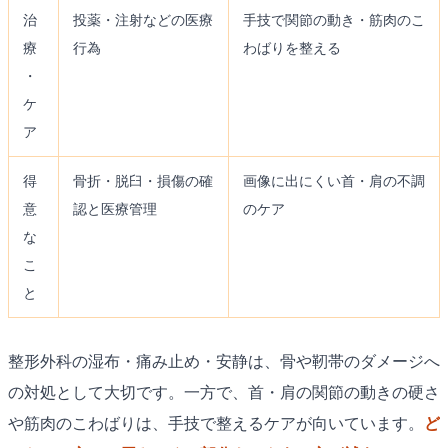
治
投薬・注射などの医療
手技で関節の動き・筋肉のこ
療
行為
わばりを整える
・
ケ
ア
得
骨折・脱臼・損傷の確
画像に出にくい首・肩の不調
意
認と医療管理
のケア
な
こ
と
整形外科の湿布・痛み止め・安静は、骨や靭帯のダメージへ
の対処として大切です。一方で、首・肩の関節の動きの硬さ
や筋肉のこわばりは、手技で整えるケアが向いています。
ど