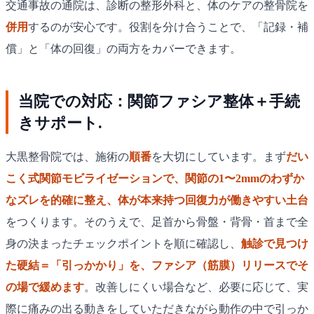
交通事故の通院は、診断の整形外科と、体のケアの整骨院を
併用
するのが安心です。役割を分け合うことで、「記録・補
償」と「体の回復」の両方をカバーできます。
当院での対応：関節ファシア整体＋手続
きサポート.
大黒整骨院では、施術の
順番
を大切にしています。まず
だい
こく式関節モビライゼーションで、関節の1〜2mmのわずか
なズレを的確に整え、体が本来持つ回復力が働きやすい土台
をつくります。そのうえで、足首から骨盤・背骨・首まで全
身の決まったチェックポイントを順に確認し、
触診で見つけ
た硬結＝「引っかかり」を、ファシア（筋膜）リリースでそ
の場で緩めます
。改善しにくい場合など、必要に応じて、実
際に痛みの出る動きをしていただきながら動作の中で引っか