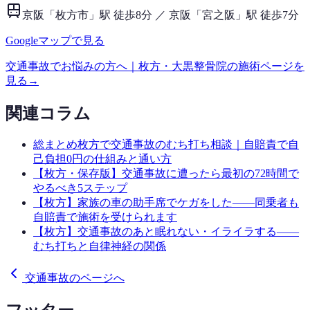
京阪「枚方市」駅 徒歩8分 ／ 京阪「宮之阪」駅 徒歩7分
Googleマップで見る
交通事故
でお悩みの方へ｜枚方・大黒整骨院の施術ページを
見る
→
関連コラム
総まとめ
枚方で交通事故のむち打ち相談｜自賠責で自
己負担0円の仕組みと通い方
【枚方・保存版】交通事故に遭ったら最初の72時間で
やるべき5ステップ
【枚方】家族の車の助手席でケガをした——同乗者も
自賠責で施術を受けられます
【枚方】交通事故のあと眠れない・イライラする——
むち打ちと自律神経の関係
交通事故のページへ