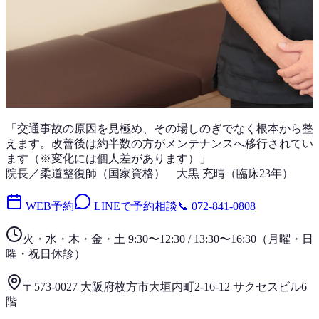
「
交通事故
の原因を見極め、その場しのぎでなく根本から整
えます。改善後は
約半数
の方がメンテナンスへ移行されてい
ます（※変化には個人差があります）」
院長／柔道整復師（国家資格）
大黒 充晴
（
臨床23年
）
WEB予約
LINEで予約相談
📞
072-841-0808
火・水・木・金・土 9:30〜12:30 / 13:30〜16:30
（
月曜・日
曜・祝日
休診）
〒573-0027 大阪府枚方市大垣内町2-16-12 サクセスビル6
階