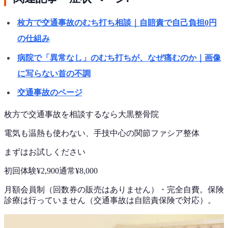
枚方で交通事故のむち打ち相談｜自賠責で自己負担0円
の仕組み
病院で「異常なし」のむち打ちが、なぜ痛むのか｜画像
に写らない首の不調
交通事故のページ
枚方で
交通事故
を相談するなら
大黒整骨院
電気も温熱も使わない、手技中心の
関節ファシア整体
まずはお試しください
初回体験
¥2,900
通常
¥8,000
月額会員制（回数券の販売はありません）
・
完全自費。保険
診療は行っていません（交通事故は自賠責保険で対応）。