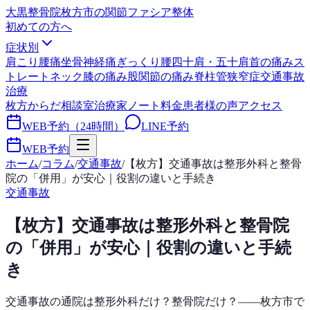
大黒整骨院
枚方市の関節ファシア整体
初めての方へ
症状別
肩こり
腰痛
坐骨神経痛
ぎっくり腰
四十肩・五十肩
首の痛み
ス
トレートネック
膝の痛み
股関節の痛み
脊柱管狭窄症
交通事故
治療
枚方からだ相談室
治療家ノート
料金
患者様の声
アクセス
WEB予約（24時間）
LINE予約
WEB予約
ホーム
/
コラム
/
交通事故
/
【枚方】交通事故は整形外科と整骨
院の「併用」が安心｜役割の違いと手続き
交通事故
【枚方】交通事故は整形外科と整骨院
の「併用」が安心｜役割の違いと手続
き
交通事故の通院は整形外科だけ？整骨院だけ？——枚方市で