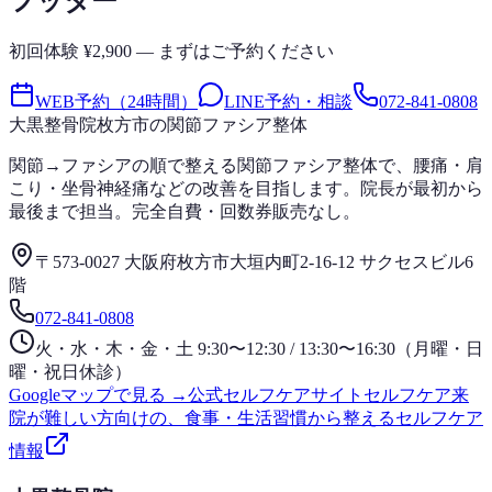
フッター
初回体験 ¥2,900 — まずはご予約ください
WEB予約（24時間）
LINE予約・相談
072-841-0808
大黒整骨院
枚方市の関節ファシア整体
関節→ファシアの順で整える関節ファシア整体で、腰痛・肩
こり・坐骨神経痛などの改善を目指します。院長が最初から
最後まで担当。完全自費・回数券販売なし。
〒573-0027 大阪府枚方市大垣内町2-16-12 サクセスビル6
階
072-841-0808
火・水・木・金・土 9:30〜12:30 / 13:30〜16:30（月曜・日
曜・祝日休診）
Googleマップで見る →
公式セルフケアサイト
セルフケア
来
院が難しい方向けの、食事・生活習慣から整えるセルフケア
情報