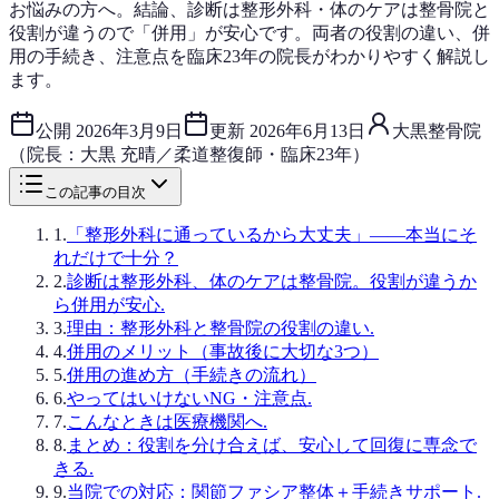
お悩みの方へ。結論、診断は整形外科・体のケアは整骨院と
役割が違うので「併用」が安心です。両者の役割の違い、併
用の手続き、注意点を臨床23年の院長がわかりやすく解説し
ます。
公開
2026年3月9日
更新
2026年6月13日
大黒整骨院
（院長：大黒 充晴／柔道整復師・臨床23年）
この記事の目次
1
.
「整形外科に通っているから大丈夫」——本当にそ
れだけで十分？
2
.
診断は整形外科、体のケアは整骨院。役割が違うか
ら併用が安心.
3
.
理由：整形外科と整骨院の役割の違い.
4
.
併用のメリット（事故後に大切な3つ）
5
.
併用の進め方（手続きの流れ）
6
.
やってはいけないNG・注意点.
7
.
こんなときは医療機関へ.
8
.
まとめ：役割を分け合えば、安心して回復に専念で
きる.
9
.
当院での対応：関節ファシア整体＋手続きサポート.