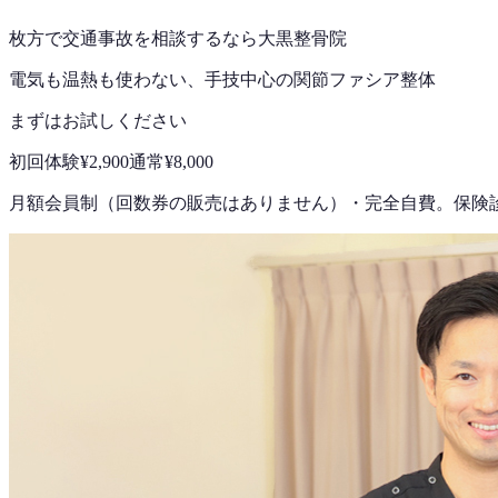
枚方で
交通事故
を相談するなら
大黒整骨院
電気も温熱も使わない、手技中心の
関節ファシア整体
まずはお試しください
初回体験
¥2,900
通常
¥8,000
月額会員制（回数券の販売はありません）
・
完全自費。保険