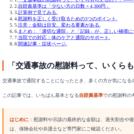
2
.
自賠責基準は「少ない方の日数 × 4,300円」
3
.
計算例で見てみる.
4
.
慰謝料を正しく受け取るための3つのポイント.
5
.
注意：金額は目安。変わる要素がある.
6
.
まとめ：「適切な通院」と「記録」が、正しい補償に
7
.
当院での対応：体のケアと通院のサポート.
8
.
関連記事・症状ページ.
「交通事故の慰謝料って、いくらも
交通事故で通院することになったとき、多くの方が気になる
この記事では、いちばん基本となる
自賠責基準
での慰謝料の
はじめに
：慰謝料や示談の最終的な金額は、過失割合や後
は、保険会社や弁護士など専門家にご確認ください。