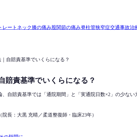
トレートネック
膝の痛み
股関節の痛み
脊柱管狭窄症
交通事故治
法｜自賠責基準でいくらになる？
自賠責基準でいくらになる？
、自賠責基準では「通院期間」と「実通院日数×2」の少ない方×
（院長：大黒 充晴／柔道整復師・臨床23年）
その疑問に.