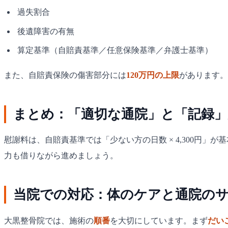
過失割合
後遺障害の有無
算定基準（自賠責基準／任意保険基準／弁護士基準）
また、自賠責保険の傷害部分には
120万円の上限
があります。
まとめ：「適切な通院」と「記録」
慰謝料は、自賠責基準では「少ない方の日数 × 4,300円」が
力も借りながら進めましょう。
当院での対応：体のケアと通院のサ
大黒整骨院では、施術の
順番
を大切にしています。まず
だい