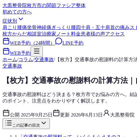
大黒整骨院
枚方市の関節ファシア整体
初めての方へ
症状別
肩こり
腰痛
坐骨神経痛
ぎっくり腰
四十肩・五十肩
首の痛み
ス
枚方からだ相談室
治療家ノート
料金
患者様の声
アクセス
WEB予約（24時間）
LINE予約
WEB予約
ホーム
/
コラム
/
交通事故
/
【枚方】交通事故の慰謝料の計算方
交通事故
【枚方】交通事故の慰謝料の計算方法｜
交通事故の慰謝料はどう決まる？枚方市でお悩みの方へ。結論
のポイント、注意点をわかりやすく解説します。
公開
2025年9月25日
更新
2026年6月13日
大黒整骨院
この記事の目次
1
.
「交通事故の慰謝料って、いくらもらえるの？」——