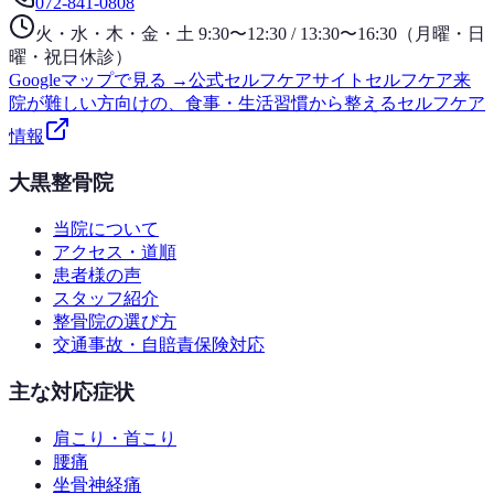
072-841-0808
火・水・木・金・土 9:30〜12:30 / 13:30〜16:30（月曜・日
曜・祝日休診）
Googleマップで見る →
公式セルフケアサイト
セルフケア
来
院が難しい方向けの、食事・生活習慣から整えるセルフケア
情報
大黒整骨院
当院について
アクセス・道順
患者様の声
スタッフ紹介
整骨院の選び方
交通事故・自賠責保険対応
主な対応症状
肩こり・首こり
腰痛
坐骨神経痛