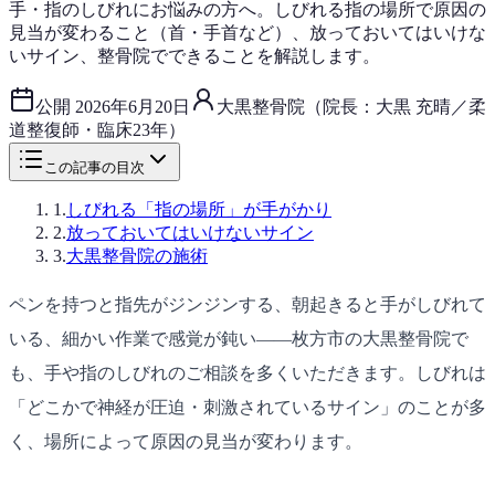
手・指のしびれにお悩みの方へ。しびれる指の場所で原因の
見当が変わること（首・手首など）、放っておいてはいけな
いサイン、整骨院でできることを解説します。
公開
2026年6月20日
大黒整骨院（院長：大黒 充晴／柔
道整復師・臨床23年）
この記事の目次
1
.
しびれる「指の場所」が手がかり
2
.
放っておいてはいけないサイン
3
.
大黒整骨院の施術
ペンを持つと指先がジンジンする、朝起きると手がしびれて
いる、細かい作業で感覚が鈍い——枚方市の大黒整骨院で
も、手や指のしびれのご相談を多くいただきます。しびれは
「どこかで神経が圧迫・刺激されているサイン」のことが多
く、場所によって原因の見当が変わります。