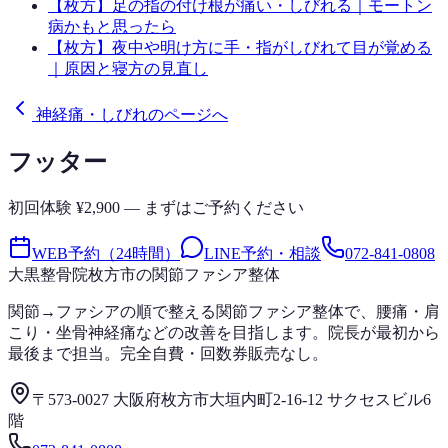
【枚方】足の指の付け根が痛い・しびれる｜モートン
病かもと思ったら
【枚方】夜中や明け方に手・指がしびれて目が覚める
｜原因と寝方の見直し
神経痛・しびれのページへ
フッター
初回体験 ¥2,900 — まずはご予約ください
WEB予約（24時間）
LINE予約・相談
072-841-0808
大黒整骨院
枚方市の関節ファシア整体
関節→ファシアの順で整える関節ファシア整体で、腰痛・肩
こり・坐骨神経痛などの改善を目指します。院長が最初から
最後まで担当。完全自費・回数券販売なし。
〒573-0027 大阪府枚方市大垣内町2-16-12 サクセスビル6
階