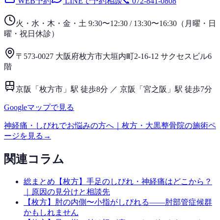
WEB予約
LINEで予約相談
📞
072-841-0808
火・水・木・金・土 9:30〜12:30 / 13:30〜16:30
（
月曜・日
曜・祝日
休診）
〒573-0027 大阪府枚方市大垣内町2-16-12 サクセスビル6
階
京阪「枚方市」駅 徒歩8分 ／ 京阪「宮之阪」駅 徒歩7分
Googleマップで見る
神経痛・しびれ
でお悩みの方へ｜枚方・大黒整骨院の施術ペ
ージを見る
→
関連コラム
総まとめ
【枚方】手足のしびれ・神経痛はどこから？
｜原因の見分けと相談先
【枚方】肘の内側〜小指がしびれる——肘部管症候群
かもしれません