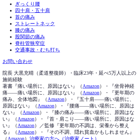
ぎっくり腰
四十肩・五十肩
首の痛み
ストレートネック
膝の痛み
股関節の痛み
脊柱管狭窄症
交通事故・むち打ち
お問い合わせ
院長 大黒充晴（柔道整復師）・臨床23年・延べ5万人以上の
施術経験
著書『
痛い場所に、原因はない
』（
Amazon
）
・『
坐骨神経
痛——痛い場所に、原因はない
』（
Amazon
）
・『
更年期の
痛み、全体地図
』（
Amazon
）
・『
五十肩——痛い場所に、
原因はない
』（
Amazon
）
・『
腰痛——痛い場所に、原因は
ない
』（
Amazon
）
・『
膝の痛み——痛い場所に、原因はな
い
』（
Amazon
）
・『
首・肩こり——痛い場所に、原因はな
い
』（
Amazon
）
／監修『
更年期の不調は、栄養から整え
る
』（
Amazon
）
・『
その不調、隠れ貧血かもしれません
』
（
Amazon
）
治療家の方へ（治療家ノート）