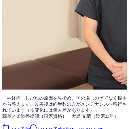
「
神経痛・しびれ
の原因を見極め、その場しのぎでなく根本
から整えます。改善後は
約半数
の方がメンテナンスへ移行さ
れています（※変化には個人差があります）」
院長／柔道整復師（国家資格）
大黒 充晴
（
臨床23年
）