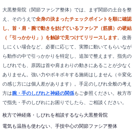
大黒整骨院（関節ファシア整体）では、まず関節の土台を整
え、そのうえで
全身の決まったチェックポイントを順に確認
し、首・肩・腕で動きを妨げているファシア（筋膜）の硬結
（「引っかかり」）を触診で見つけてリリースします
。改善
しにくい場合など、必要に応じて、実際に動いてもらいなが
ら動作の中で引っかかりを特定し、追加で整えます。指先の
しびれでも、原因は首や肩まわりの動きにあることが少なく
ありません。強い力やボキボキする施術はしません（※変化
の感じ方には個人差があります）。手足のしびれ全般の考え
方は
腕・手のしびれと神経の関係
もご参照ください。枚方市
で指先・手のしびれにお困りでしたら、ご相談ください。
枚方で
神経痛・しびれ
を相談するなら
大黒整骨院
電気も温熱も使わない、手技中心の
関節ファシア整体