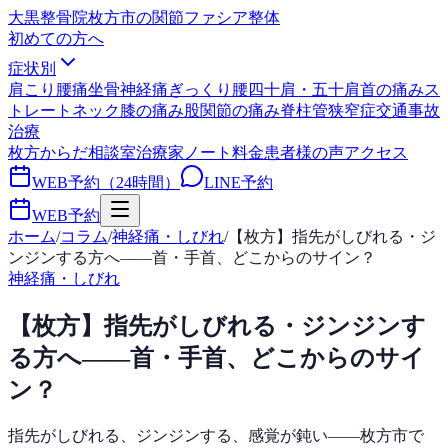
大黒整骨院
枚方市の関節ファシア整体
初めての方へ
症状別
肩こり
腰痛
坐骨神経痛
ぎっくり腰
四十肩・五十肩
首の痛み
ス
トレートネック
膝の痛み
股関節の痛み
脊柱管狭窄症
交通事故
治療
枚方からだ相談室
治療家ノート
料金
患者様の声
アクセス
WEB予約（24時間）
LINE予約
WEB予約
ホーム
/
コラム
/
神経痛・しびれ
/
【枚方】指先がしびれる・ジ
ンジンする方へ——首・手首、どこからのサイン？
神経痛・しびれ
【枚方】指先がしびれる・ジンジンす
る方へ——首・手首、どこからのサイ
ン？
指先がしびれる、ジンジンする、感覚が鈍い——枚方市で