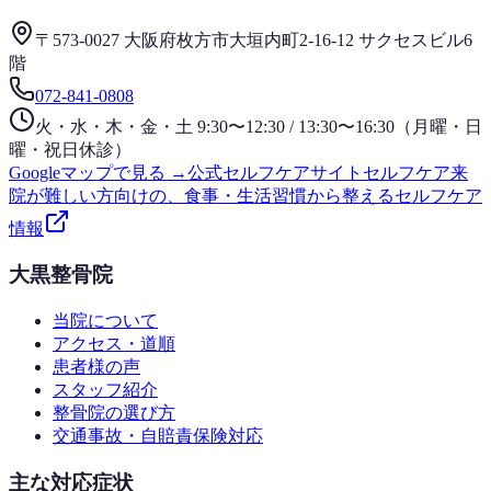
〒573-0027 大阪府枚方市大垣内町2-16-12 サクセスビル6
階
072-841-0808
火・水・木・金・土 9:30〜12:30 / 13:30〜16:30（月曜・日
曜・祝日休診）
Googleマップで見る →
公式セルフケアサイト
セルフケア
来
院が難しい方向けの、食事・生活習慣から整えるセルフケア
情報
大黒整骨院
当院について
アクセス・道順
患者様の声
スタッフ紹介
整骨院の選び方
交通事故・自賠責保険対応
主な対応症状