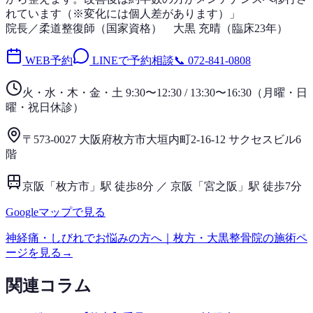
れています（※変化には個人差があります）」
院長／柔道整復師（国家資格）
大黒 充晴
（
臨床23年
）
WEB予約
LINEで予約相談
📞
072-841-0808
火・水・木・金・土 9:30〜12:30 / 13:30〜16:30
（
月曜・日
曜・祝日
休診）
〒573-0027 大阪府枚方市大垣内町2-16-12 サクセスビル6
階
京阪「枚方市」駅 徒歩8分 ／ 京阪「宮之阪」駅 徒歩7分
Googleマップで見る
神経痛・しびれ
でお悩みの方へ｜枚方・大黒整骨院の施術ペ
ージを見る
→
関連コラム