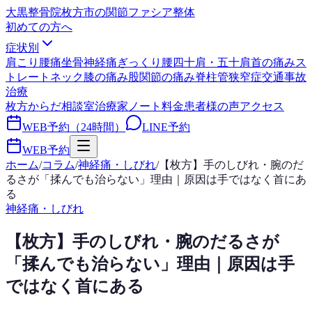
大黒整骨院
枚方市の関節ファシア整体
初めての方へ
症状別
肩こり
腰痛
坐骨神経痛
ぎっくり腰
四十肩・五十肩
首の痛み
ス
トレートネック
膝の痛み
股関節の痛み
脊柱管狭窄症
交通事故
治療
枚方からだ相談室
治療家ノート
料金
患者様の声
アクセス
WEB予約（24時間）
LINE予約
WEB予約
ホーム
/
コラム
/
神経痛・しびれ
/
【枚方】手のしびれ・腕のだ
るさが「揉んでも治らない」理由｜原因は手ではなく首にあ
る
神経痛・しびれ
【枚方】手のしびれ・腕のだるさが
「揉んでも治らない」理由｜原因は手
ではなく首にある