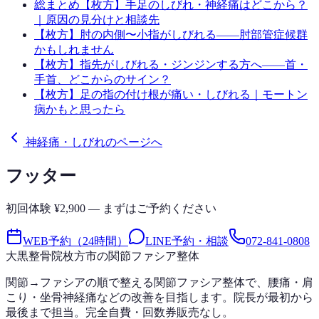
総まとめ
【枚方】手足のしびれ・神経痛はどこから？
｜原因の見分けと相談先
【枚方】肘の内側〜小指がしびれる——肘部管症候群
かもしれません
【枚方】指先がしびれる・ジンジンする方へ——首・
手首、どこからのサイン？
【枚方】足の指の付け根が痛い・しびれる｜モートン
病かもと思ったら
神経痛・しびれのページへ
フッター
初回体験 ¥2,900 — まずはご予約ください
WEB予約（24時間）
LINE予約・相談
072-841-0808
大黒整骨院
枚方市の関節ファシア整体
関節→ファシアの順で整える関節ファシア整体で、腰痛・肩
こり・坐骨神経痛などの改善を目指します。院長が最初から
最後まで担当。完全自費・回数券販売なし。