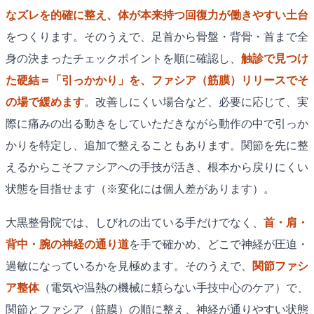
なズレを的確に整え、体が本来持つ回復力が働きやすい土台
をつくります。そのうえで、足首から骨盤・背骨・首まで全
身の決まったチェックポイントを順に確認し、
触診で見つけ
た硬結＝「引っかかり」を、ファシア（筋膜）リリースでそ
の場で緩めます
。改善しにくい場合など、必要に応じて、実
際に痛みの出る動きをしていただきながら動作の中で引っか
かりを特定し、追加で整えることもあります。関節を先に整
えるからこそファシアへの手技が活き、根本から戻りにくい
状態を目指せます（※変化には個人差があります）。
大黒整骨院では、しびれの出ている手だけでなく、
首・肩・
背中・腕の神経の通り道
を手で確かめ、どこで神経が圧迫・
過敏になっているかを見極めます。そのうえで、
関節ファシ
ア整体
（電気や温熱の機械に頼らない手技中心のケア）で、
関節とファシア（筋膜）の順に整え、神経が通りやすい状態