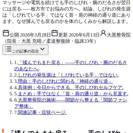
マッサージや電気を続けても手のしびれ・腕のだるさが翌日
には戻る——枚方市でお悩みの方へ。結論、しびれの発生源
は「しびれている手」ではなく首・肩の神経の通り道にあり
ます。なぜ揉んでも戻るのかを体のしくみから解説します。
公開
2026年3月28日
更新
2026年6月13日
大黒整骨院
（院長：大黒 充晴／柔道整復師・臨床23年）
この記事の目次
1
.
「揉んでもまた戻る」——手のしびれ・腕のだるさ
のあなたへ.
2
.
しびれの発生源は「しびれている手」ではない.
3
.
理由：手のしびれに関わる「神経の通り道」
4
.
具体例：今日からできる、手のしびれセルフケア.
5
.
まとめ：手ではなく「首・肩の通り道」から見直す.
6
.
大黒整骨院の施術——関節から整える「関節ファシ
ア整体」
7
.
関連記事・症状ページ.