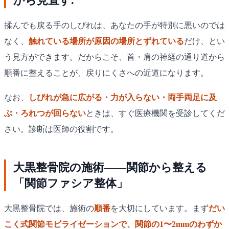
から見直す.
揉んでも戻る手のしびれは、あなたの手が特別に悪いのでは
なく、
触れている場所が原因の場所とずれている
だけ、とい
う見方ができます。だからこそ、首・肩の神経の通り道から
順番に整えることが、戻りにくさへの近道になります。
なお、
しびれが急に広がる・力が入らない・両手両足に及
ぶ・ろれつが回らない
ときは、すぐ医療機関を受診してくだ
さい。診断は医師の役割です。
大黒整骨院の施術——関節から整える
「関節ファシア整体」
大黒整骨院では、施術の
順番
を大切にしています。まず
だい
こく式関節モビライゼーションで、関節の1〜2mmのわずか