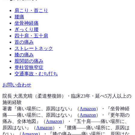
肩こり・首こり
腰痛
坐骨神経痛
ぎっくり腰
四十肩・五十肩
首の痛み
ストレートネック
膝の痛み
股関節の痛み
脊柱管狭窄症
交通事故・むち打ち
お問い合わせ
院長 大黒充晴（柔道整復師）・臨床23年・延べ5万人以上の
施術経験
著書『
痛い場所に、原因はない
』（
Amazon
）
・『
坐骨神経
痛——痛い場所に、原因はない
』（
Amazon
）
・『
更年期の
痛み、全体地図
』（
Amazon
）
・『
五十肩——痛い場所に、
原因はない
』（
Amazon
）
・『
腰痛——痛い場所に、原因は
ない
』（
Amazon
）
・『
膝の痛み——痛い場所に、原因はな