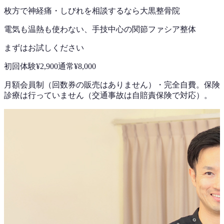
枚方で
神経痛・しびれ
を相談するなら
大黒整骨院
電気も温熱も使わない、手技中心の
関節ファシア整体
まずはお試しください
初回体験
¥2,900
通常
¥8,000
月額会員制（回数券の販売はありません）
・
完全自費。保険
診療は行っていません（交通事故は自賠責保険で対応）。