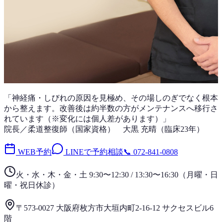
「
神経痛・しびれ
の原因を見極め、その場しのぎでなく根本
から整えます。改善後は
約半数
の方がメンテナンスへ移行さ
れています（※変化には個人差があります）」
院長／柔道整復師（国家資格）
大黒 充晴
（
臨床23年
）
WEB予約
LINEで予約相談
📞
072-841-0808
火・水・木・金・土 9:30〜12:30 / 13:30〜16:30
（
月曜・日
曜・祝日
休診）
〒573-0027 大阪府枚方市大垣内町2-16-12 サクセスビル6
階