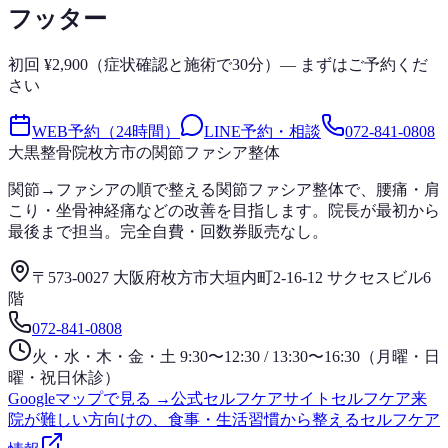
フッター
初回 ¥2,900（症状確認と施術で30分）— まずはご予約くだ
さい
WEB予約（24時間）
LINE予約・相談
072-841-0808
大黒整骨院
枚方市の関節ファシア整体
関節→ファシアの順で整える関節ファシア整体で、腰痛・肩
こり・坐骨神経痛などの改善を目指します。院長が最初から
最後まで担当。完全自費・回数券販売なし。
〒573-0027 大阪府枚方市大垣内町2-16-12 サクセスビル6
階
072-841-0808
火・水・木・金・土 9:30〜12:30 / 13:30〜16:30（月曜・日
曜・祝日休診）
Googleマップで見る →
公式セルフケアサイト
セルフケア
来
院が難しい方向けの、食事・生活習慣から整えるセルフケア