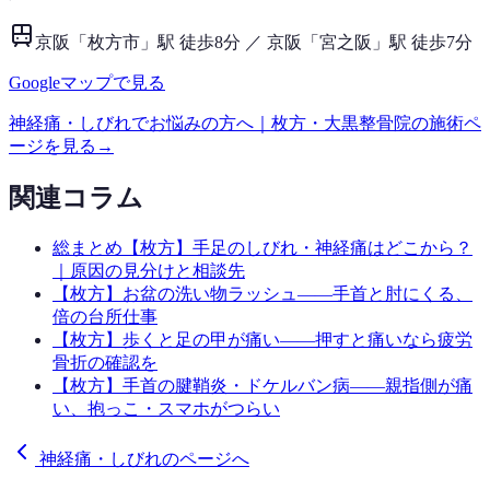
京阪「枚方市」駅 徒歩8分 ／ 京阪「宮之阪」駅 徒歩7分
Googleマップで見る
神経痛・しびれ
でお悩みの方へ｜枚方・大黒整骨院の施術ペ
ージを見る
→
関連コラム
総まとめ
【枚方】手足のしびれ・神経痛はどこから？
｜原因の見分けと相談先
【枚方】お盆の洗い物ラッシュ——手首と肘にくる、
倍の台所仕事
【枚方】歩くと足の甲が痛い——押すと痛いなら疲労
骨折の確認を
【枚方】手首の腱鞘炎・ドケルバン病——親指側が痛
い、抱っこ・スマホがつらい
神経痛・しびれのページへ