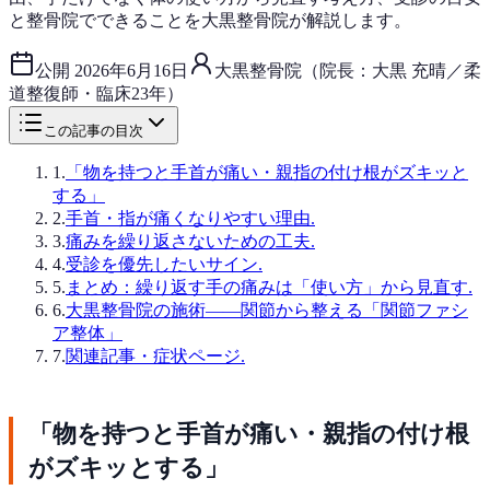
と整骨院でできることを大黒整骨院が解説します。
公開
2026年6月16日
大黒整骨院（院長：大黒 充晴／柔
道整復師・臨床23年）
この記事の目次
1
.
「物を持つと手首が痛い・親指の付け根がズキッと
する」
2
.
手首・指が痛くなりやすい理由.
3
.
痛みを繰り返さないための工夫.
4
.
受診を優先したいサイン.
5
.
まとめ：繰り返す手の痛みは「使い方」から見直す.
6
.
大黒整骨院の施術——関節から整える「関節ファシ
ア整体」
7
.
関連記事・症状ページ.
「物を持つと手首が痛い・親指の付け根
がズキッとする」