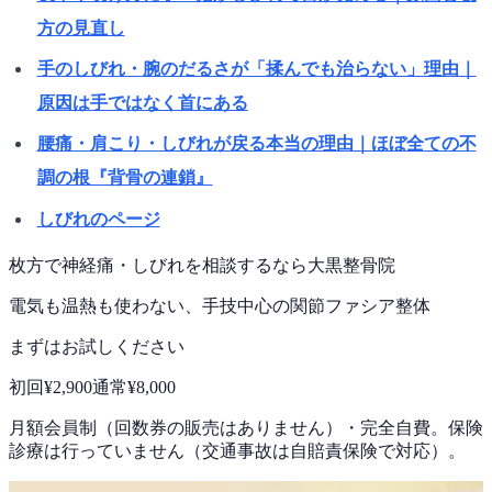
方の見直し
手のしびれ・腕のだるさが「揉んでも治らない」理由｜
原因は手ではなく首にある
腰痛・肩こり・しびれが戻る本当の理由｜ほぼ全ての不
調の根『背骨の連鎖』
しびれのページ
枚方で
神経痛・しびれ
を相談するなら
大黒整骨院
電気も温熱も使わない、手技中心の
関節ファシア整体
まずはお試しください
初回
¥2,900
通常
¥8,000
月額会員制（回数券の販売はありません）
・
完全自費。保険
診療は行っていません（交通事故は自賠責保険で対応）。