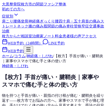
大黒整骨院
枚方市の関節ファシア整体
初めての方へ
症状別
肩こり
腰痛
坐骨神経痛
ぎっくり腰
四十肩・五十肩
首の痛み
ス
トレートネック
膝の痛み
股関節の痛み
脊柱管狭窄症
交通事故
治療
枚方からだ相談室
治療家ノート
料金
患者様の声
アクセス
WEB予約（24時間）
LINE予約
WEB予約
ホーム
/
コラム
/
神経痛・しびれ
/
【枚方】手首が痛い・腱鞘炎
｜家事やスマホで痛む手と体の使い方
神経痛・しびれ
【枚方】手首が痛い・腱鞘炎｜家事や
スマホで痛む手と体の使い方
物を持つと手首が痛い・親指の付け根が痛む・腱鞘炎を繰り
返す——枚方市でお悩みの方へ。家事やスマホで手が痛む理
由、手だけでなく体の使い方から見直す考え方、受診の目安