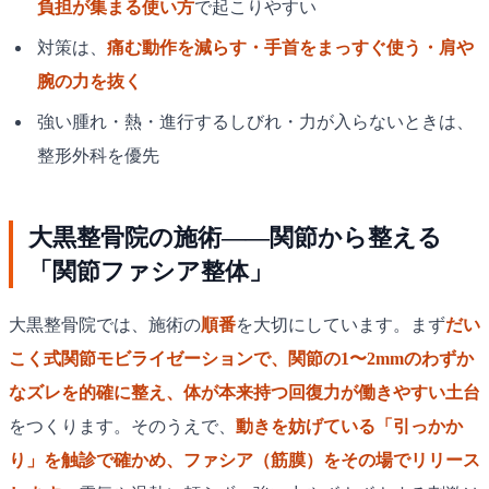
負担が集まる使い方
で起こりやすい
対策は、
痛む動作を減らす・手首をまっすぐ使う・肩や
腕の力を抜く
強い腫れ・熱・進行するしびれ・力が入らないときは、
整形外科を優先
大黒整骨院の施術——関節から整える
「関節ファシア整体」
大黒整骨院では、施術の
順番
を大切にしています。まず
だい
こく式関節モビライゼーションで、関節の1〜2mmのわずか
なズレを的確に整え、体が本来持つ回復力が働きやすい土台
をつくります。そのうえで、
動きを妨げている「引っかか
り」を触診で確かめ、ファシア（筋膜）をその場でリリース