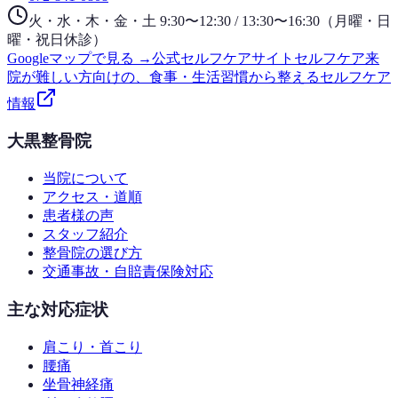
火・水・木・金・土 9:30〜12:30 / 13:30〜16:30（月曜・日
曜・祝日休診）
Googleマップで見る →
公式セルフケアサイト
セルフケア
来
院が難しい方向けの、食事・生活習慣から整えるセルフケア
情報
大黒整骨院
当院について
アクセス・道順
患者様の声
スタッフ紹介
整骨院の選び方
交通事故・自賠責保険対応
主な対応症状
肩こり・首こり
腰痛
坐骨神経痛