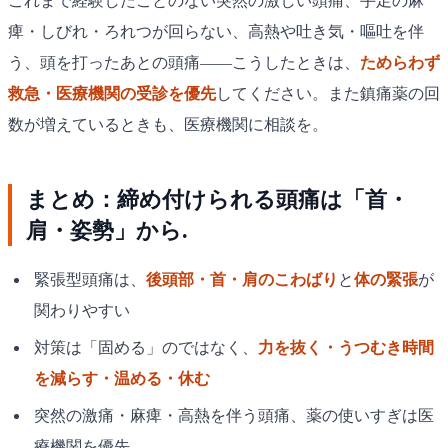
これまで経験したことのない突然の激しい頭痛、手足の麻
痺・しびれ・ろれつが回らない、高熱や吐き気・嘔吐を伴
う、頭を打ったあとの頭痛——こうしたときは、
ためらわず
救急・医療機関の受診を優先
してください。また鎮痛薬の回
数が増えているときも、医療機関に相談を。
まとめ：締め付けられる頭痛は「首・
肩・姿勢」から.
緊張型頭痛は、
後頭部・首・肩のこわばり
と
体の緊張
が
関わりやすい
対策は「固める」のではなく、
力を抜く・うつむき時間
を減らす・温める・休む
突然の激痛・麻痺・高熱を伴う頭痛、薬の使いすぎは医
療機関を優先