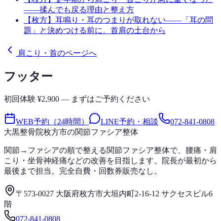
——揉んでも戻る理由と整え方
【枚方】耳鳴り・耳のつまりが取れない——「耳の問
題」と決めつける前に、首肩の土台から
肩こり・首のページへ
フッター
初回体験 ¥2,900 — まずはご予約ください
WEB予約（24時間）
LINE予約・相談
072-841-0808
大黒整骨院
枚方市の関節ファシア整体
関節→ファシアの順で整える関節ファシア整体で、腰痛・肩
こり・坐骨神経痛などの改善を目指します。院長が最初から
最後まで担当。完全自費・回数券販売なし。
〒573-0027 大阪府枚方市大垣内町2-16-12 サクセスビル6
階
072-841-0808