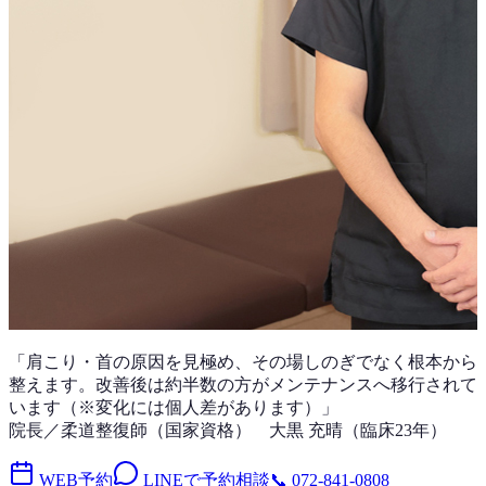
「
肩こり・首
の原因を見極め、その場しのぎでなく根本から
整えます。改善後は
約半数
の方がメンテナンスへ移行されて
います（※変化には個人差があります）」
院長／柔道整復師（国家資格）
大黒 充晴
（
臨床23年
）
WEB予約
LINEで予約相談
📞
072-841-0808