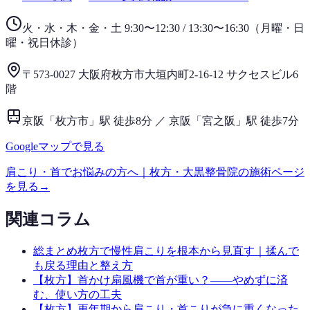
火・水・木・金・土 9:30〜12:30 / 13:30〜16:30
（
月曜・日
曜・祝日
休診）
〒573-0027 大阪府枚方市大垣内町2-16-12 サクセスビル6
階
京阪「枚方市」駅 徒歩8分 ／ 京阪「宮之阪」駅 徒歩7分
Googleマップで見る
肩こり・首
でお悩みの方へ｜枚方・大黒整骨院の施術ページ
を見る
→
関連コラム
総まとめ
枚方で慢性肩こりを根本から見直す｜揉んで
も戻る理由と整え方
【枚方】首かけ扇風機で首が重い？——やめずに済
む、使い方の工夫
【枚方】更年期から肩こり・首こりが急に重くなった