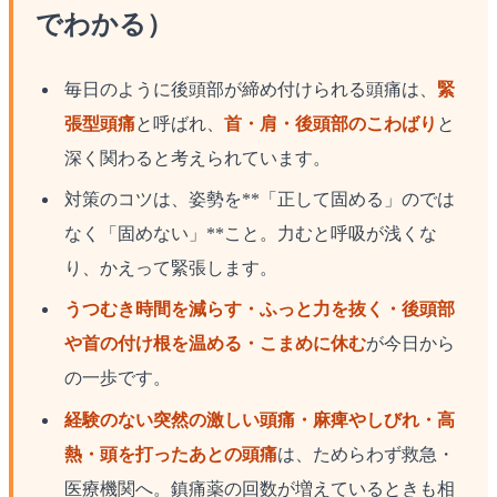
でわかる）
毎日のように後頭部が締め付けられる頭痛は、
緊
張型頭痛
と呼ばれ、
首・肩・後頭部のこわばり
と
深く関わると考えられています。
対策のコツは、姿勢を**「正して固める」のでは
なく「固めない」**こと。力むと呼吸が浅くな
り、かえって緊張します。
うつむき時間を減らす・ふっと力を抜く・後頭部
や首の付け根を温める・こまめに休む
が今日から
の一歩です。
経験のない突然の激しい頭痛・麻痺やしびれ・高
熱・頭を打ったあとの頭痛
は、ためらわず救急・
医療機関へ。鎮痛薬の回数が増えているときも相