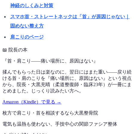
神経のしくみと対策
スマホ首・ストレートネックは「首」が原因じゃない｜
固めない整え方
肩こりのページ
📖
院長の本
『
首・肩こり——痛い場所に、原因はない
』
揉んでもらった日は楽なのに、翌日にはまた重い——戻り続
ける首・肩のこりを『痛い場所に、原因はない』という視点
から、院長・大黒充晴（柔道整復師・臨床23年）が一冊にま
とめました。じっくり読みたい方へ。
Amazon（Kindle）で見る →
枚方で
肩こり・首
を相談するなら
大黒整骨院
電気も温熱も使わない、手技中心の
関節ファシア整体