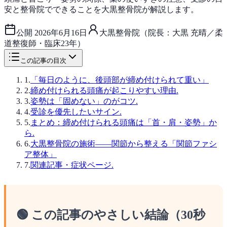
安と整骨院でできることを大黒整骨院が解説します。
公開
2026年6月16日
大黒整骨院（院長：大黒 充晴／柔
道整復師・臨床23年）
この記事の目次
1
.
「毎日のように、後頭部が締め付けられて重い」
2
.
締め付けられる頭痛が起こりやすい理由.
3
.
姿勢は「固めない」のがコツ.
4
.
受診を優先したいサイン.
5
.
まとめ：締め付けられる頭痛は「首・肩・姿勢」か
ら.
6
.
大黒整骨院の施術——関節から整える「関節ファシ
ア整体」
7
.
関連記事・症状ページ.
🟢 この記事のやさしい結論（30秒