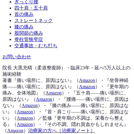
ぎっくり腰
四十肩・五十肩
首の痛み
ストレートネック
膝の痛み
股関節の痛み
脊柱管狭窄症
交通事故・むち打ち
お問い合わせ
院長 大黒充晴（柔道整復師）・臨床23年・延べ5万人以上の
施術経験
著書『
痛い場所に、原因はない
』（
Amazon
）
・『
坐骨神経
痛——痛い場所に、原因はない
』（
Amazon
）
・『
更年期の
痛み、全体地図
』（
Amazon
）
・『
五十肩——痛い場所に、
原因はない
』（
Amazon
）
・『
腰痛——痛い場所に、原因は
ない
』（
Amazon
）
・『
膝の痛み——痛い場所に、原因はな
い
』（
Amazon
）
・『
首・肩こり——痛い場所に、原因はな
い
』（
Amazon
）
／監修『
更年期の不調は、栄養から整え
る
』（
Amazon
）
・『
その不調、隠れ貧血かもしれません
』
（
Amazon
）
治療家の方へ（治療家ノート）