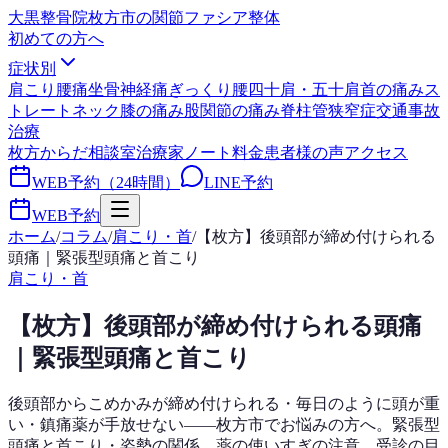
大黒整骨院
枚方市の関節ファシア整体
初めての方へ
症状別
肩こり
腰痛
坐骨神経痛
ぎっくり腰
四十肩・五十肩
首の痛み
ス
トレートネック
膝の痛み
股関節の痛み
脊柱管狭窄症
交通事故
治療
枚方からだ相談室
治療家ノート
料金
患者様の声
アクセス
WEB予約（24時間）
LINE予約
WEB予約
ホーム
/
コラム
/
肩こり・首
/
【枚方】後頭部が締め付けられる
頭痛｜緊張型頭痛と首こり
肩こり・首
【枚方】後頭部が締め付けられる頭痛
｜緊張型頭痛と首こり
後頭部からこめかみが締め付けられる・毎日のように頭が重
い・鎮痛薬が手放せない——枚方市でお悩みの方へ。緊張型
頭痛と首こり・姿勢の関係、薬の使いすぎの注意、受診の目