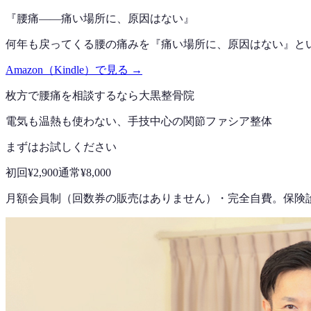
『
腰痛——痛い場所に、原因はない
』
何年も戻ってくる腰の痛みを『痛い場所に、原因はない』と
Amazon（Kindle）で見る →
枚方で
腰痛
を相談するなら
大黒整骨院
電気も温熱も使わない、手技中心の
関節ファシア整体
まずはお試しください
初回
¥2,900
通常
¥8,000
月額会員制（回数券の販売はありません）
・
完全自費。保険