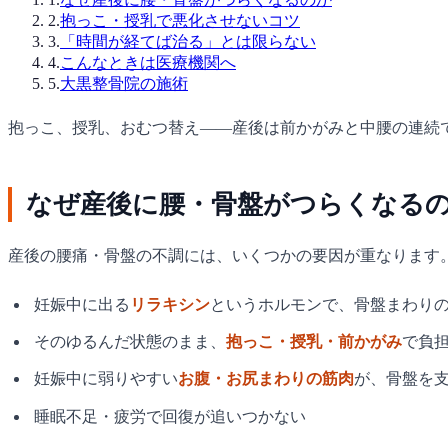
2
.
抱っこ・授乳で悪化させないコツ
3
.
「時間が経てば治る」とは限らない
4
.
こんなときは医療機関へ
5
.
大黒整骨院の施術
抱っこ、授乳、おむつ替え——産後は前かがみと中腰の連続
なぜ産後に腰・骨盤がつらくなる
産後の腰痛・骨盤の不調には、いくつかの要因が重なります
妊娠中に出る
リラキシン
というホルモンで、骨盤まわり
そのゆるんだ状態のまま、
抱っこ・授乳・前かがみ
で負
妊娠中に弱りやすい
お腹・お尻まわりの筋肉
が、骨盤を
睡眠不足・疲労で回復が追いつかない