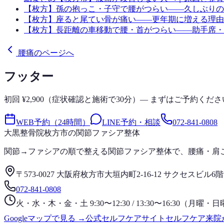
【枚方】孫の抱っこ・子守で腰がつらい——久しぶりの
【枚方】座ると尾てい骨が痛い——更年期に増える理由
【枚方】長距離の車移動で腰・首がつらい——助手席・
腰痛のページへ
フッター
初回 ¥2,900（症状確認と施術で30分）— まずはご予約くださ
WEB予約（24時間）
LINE予約・相談
072-841-0808
大黒整骨院
枚方市の関節ファシア整体
関節→ファシアの順で整える関節ファシア整体で、腰痛・肩
〒573-0027 大阪府枚方市大垣内町2-16-12 サクセスビル6階
072-841-0808
火・水・木・金・土 9:30〜12:30 / 13:30〜16:30（月
Googleマップで見る →
公式セルフケアサイト
セルフケア
来院