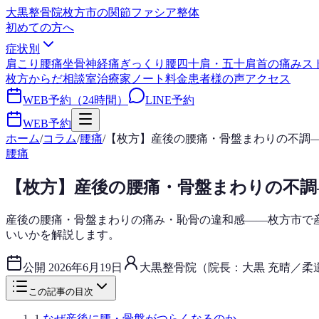
大黒整骨院
枚方市の関節ファシア整体
初めての方へ
症状別
肩こり
腰痛
坐骨神経痛
ぎっくり腰
四十肩・五十肩
首の痛み
ス
枚方からだ相談室
治療家ノート
料金
患者様の声
アクセス
WEB予約（24時間）
LINE予約
WEB予約
ホーム
/
コラム
/
腰痛
/
【枚方】産後の腰痛・骨盤まわりの不調
腰痛
【枚方】産後の腰痛・骨盤まわりの不調
産後の腰痛・骨盤まわりの痛み・恥骨の違和感——枚方市で
いいかを解説します。
公開
2026年6月19日
大黒整骨院（院長：大黒 充晴／柔
この記事の目次
1
.
なぜ産後に腰・骨盤がつらくなるのか