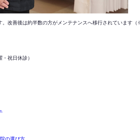
す。改善後は
約半数
の方がメンテナンスへ移行されています（
曜・祝日
休診）
→
院の選び方