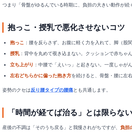
つまり「骨盤がゆるんでいる時期に、負担の大きい動作が続
抱っこ・授乳で悪化させないコツ
抱っこ
：腰を反らさず、お腹に軽く力を入れて、脚（股
授乳
：背中を丸めて覗き込まない。クッションで赤ちゃ
立ち上がり
：中腰で「えいっ」と起きない。一度しゃが
左右どちらかに偏った抱き方
を続けると、骨盤・腰に左
姿勢のクセは
反り腰タイプの腰痛
とも共通します。
「時間が経てば治る」とは限らな
産後の不調は「そのうち戻る」と我慢されがちですが、
負担