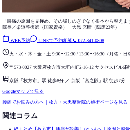
「
腰痛
の原因を見極め、その場しのぎでなく根本から整えま
院長／柔道整復師（国家資格）
大黒 充晴
（
臨床23年
）
WEB予約
LINEで予約相談
📞
072-841-0808
火・水・木・金・土 9:30〜12:30 / 13:30〜16:30
（
月曜・日
〒573-0027 大阪府枚方市大垣内町2-16-12 サクセスビル6階
京阪「枚方市」駅 徒歩8分 ／ 京阪「宮之阪」駅 徒歩7分
Googleマップで見る
腰痛
でお悩みの方へ｜枚方・大黒整骨院の施術ページを見る
関連コラム
総まとめ
【枚方市】腰痛が改善しない人へ｜原因と整骨