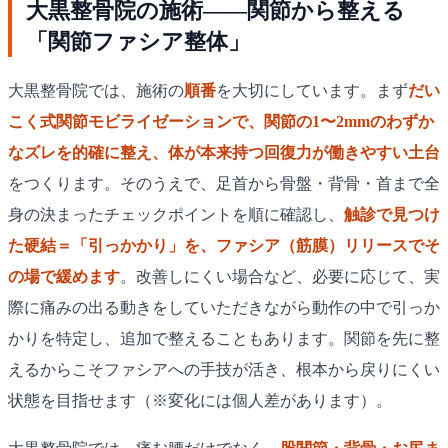
大黒整骨院の施術——関節から整える
「関節ファシア整体」
大黒整骨院では、施術の
順番
を大切にしています。まず
だい
こく式関節モビライゼーションで、関節の1〜2mmのわずか
なズレを的確に整え、体が本来持つ回復力が働きやすい土台
をつくります。そのうえで、足首から骨盤・背骨・首まで全
身の決まったチェックポイントを順に確認し、
触診で見つけ
た硬結＝「引っかかり」を、ファシア（筋膜）リリースでそ
の場で緩めます
。改善しにくい場合など、必要に応じて、実
際に痛みの出る動きをしていただきながら動作の中で引っか
かりを特定し、追加で整えることもあります。関節を先に整
えるからこそファシアへの手技が活き、根本から戻りにくい
状態を目指せます（※変化には個人差があります）。