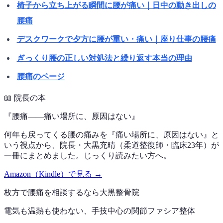
椅子から立ち上がる瞬間に腰が痛い｜日中の動き出しの
腰痛
デスクワークで夕方に腰が重い・痛い｜座り仕事の腰痛
ぎっくり腰の正しい対処法と繰り返す本当の理由
腰痛のページ
📖
院長の本
『
腰痛——痛い場所に、原因はない
』
何年も戻ってくる腰の痛みを『痛い場所に、原因はない』と
いう視点から、院長・大黒充晴（柔道整復師・臨床23年）が
一冊にまとめました。じっくり読みたい方へ。
Amazon（Kindle）で見る →
枚方で
腰痛
を相談するなら
大黒整骨院
電気も温熱も使わない、手技中心の
関節ファシア整体