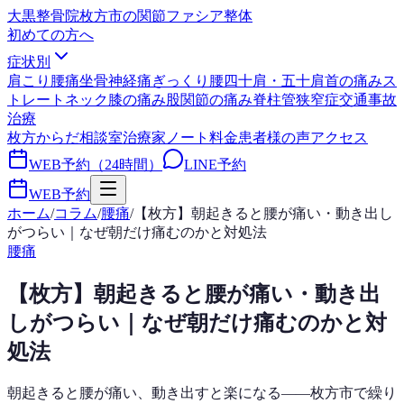
大黒整骨院
枚方市の関節ファシア整体
初めての方へ
症状別
肩こり
腰痛
坐骨神経痛
ぎっくり腰
四十肩・五十肩
首の痛み
ス
トレートネック
膝の痛み
股関節の痛み
脊柱管狭窄症
交通事故
治療
枚方からだ相談室
治療家ノート
料金
患者様の声
アクセス
WEB予約（24時間）
LINE予約
WEB予約
ホーム
/
コラム
/
腰痛
/
【枚方】朝起きると腰が痛い・動き出し
がつらい｜なぜ朝だけ痛むのかと対処法
腰痛
【枚方】朝起きると腰が痛い・動き出
しがつらい｜なぜ朝だけ痛むのかと対
処法
朝起きると腰が痛い、動き出すと楽になる——枚方市で繰り