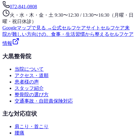
072-841-0808
火・水・木・金・土 9:30〜12:30 / 13:30〜16:30（月曜・日
曜・祝日休診）
Googleマップで見る →
公式セルフケアサイト
セルフケア
来
院が難しい方向けの、食事・生活習慣から整えるセルフケア
情報
大黒整骨院
当院について
アクセス・道順
患者様の声
スタッフ紹介
整骨院の選び方
交通事故・自賠責保険対応
主な対応症状
肩こり・首こり
腰痛