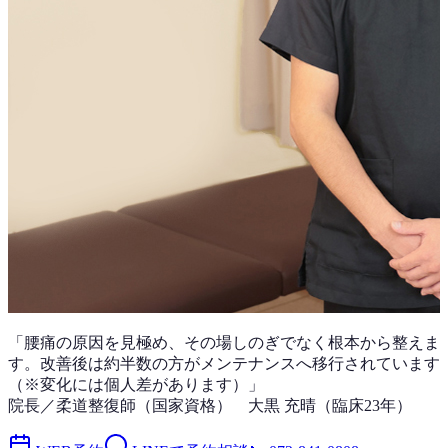
「
腰痛
の原因を見極め、その場しのぎでなく根本から整えま
す。改善後は
約半数
の方がメンテナンスへ移行されています
（※変化には個人差があります）」
院長／柔道整復師（国家資格）
大黒 充晴
（
臨床23年
）