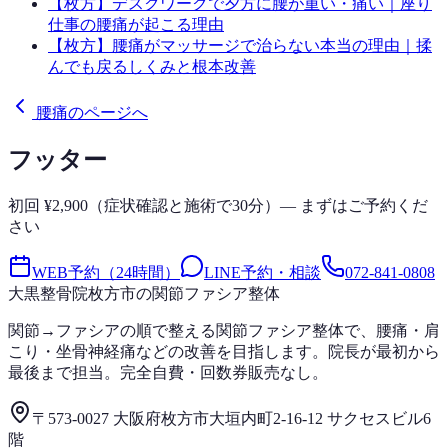
【枚方】デスクワークで夕方に腰が重い・痛い｜座り
仕事の腰痛が起こる理由
【枚方】腰痛がマッサージで治らない本当の理由｜揉
んでも戻るしくみと根本改善
腰痛のページへ
フッター
初回 ¥2,900（症状確認と施術で30分）— まずはご予約くだ
さい
WEB予約（24時間）
LINE予約・相談
072-841-0808
大黒整骨院
枚方市の関節ファシア整体
関節→ファシアの順で整える関節ファシア整体で、腰痛・肩
こり・坐骨神経痛などの改善を目指します。院長が最初から
最後まで担当。完全自費・回数券販売なし。
〒573-0027 大阪府枚方市大垣内町2-16-12 サクセスビル6
階