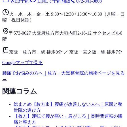
WEB予約
LINEで予約相談
📞
072-841-0808
火・水・木・金・土 9:30〜12:30 / 13:30〜16:30
（
月曜・日
曜・祝日
休診）
〒573-0027 大阪府枚方市大垣内町2-16-12 サクセスビル6
階
京阪「枚方市」駅 徒歩8分 ／ 京阪「宮之阪」駅 徒歩7分
Googleマップで見る
腰痛
でお悩みの方へ｜枚方・大黒整骨院の施術ページを見る
→
関連コラム
総まとめ
【枚方市】腰痛が改善しない人へ｜原因と整
骨院の選び方
【枚方】運転で腰が痛い・肩がこる｜長時間運転の腰
痛と整え方