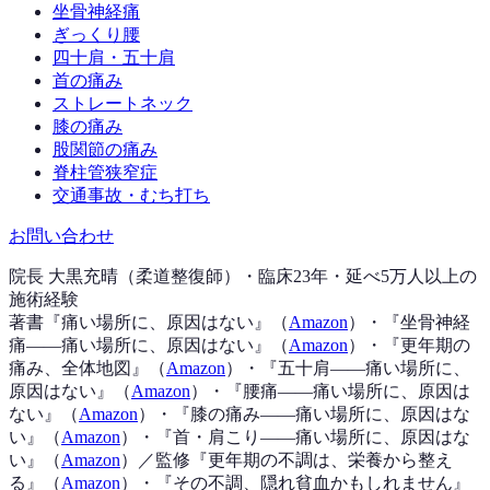
坐骨神経痛
ぎっくり腰
四十肩・五十肩
首の痛み
ストレートネック
膝の痛み
股関節の痛み
脊柱管狭窄症
交通事故・むち打ち
お問い合わせ
院長 大黒充晴（柔道整復師）・臨床23年・延べ5万人以上の
施術経験
著書『
痛い場所に、原因はない
』（
Amazon
）
・『
坐骨神経
痛——痛い場所に、原因はない
』（
Amazon
）
・『
更年期の
痛み、全体地図
』（
Amazon
）
・『
五十肩——痛い場所に、
原因はない
』（
Amazon
）
・『
腰痛——痛い場所に、原因は
ない
』（
Amazon
）
・『
膝の痛み——痛い場所に、原因はな
い
』（
Amazon
）
・『
首・肩こり——痛い場所に、原因はな
い
』（
Amazon
）
／監修『
更年期の不調は、栄養から整え
る
』（
Amazon
）
・『
その不調、隠れ貧血かもしれません
』