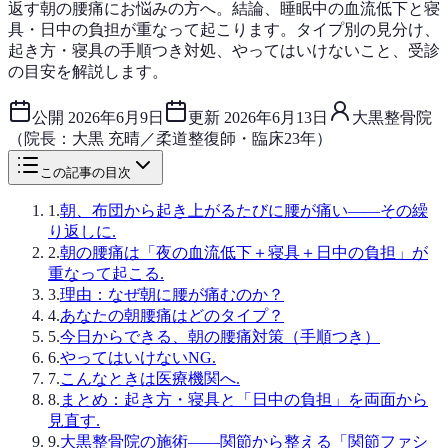
返す朝の腰痛にお悩みの方へ。結論、睡眠中の血流低下と寝
具・日中の負担が重なって起こります。タイプ別の見分け、
起き方・寝具の手順つき対処、やってはいけないこと、受診
の目安を解説します。
公開
2026年6月9日
更新
2026年6月13日
大黒整骨院
（院長：大黒 充晴／柔道整復師・臨床23年）
この記事の目次
1
.
朝、布団から起き上がるたびに腰が痛い——その繰
り返しに.
2
.
朝の腰痛は「夜の血流低下＋寝具＋日中の負担」が
重なって起こる.
3
.
理由：なぜ朝に腰が痛むのか？
4
.
あなたの朝腰痛はどのタイプ？
5
.
今日からできる、朝の腰痛対策（手順つき）
6
.
やってはいけないNG.
7
.
こんなときは医療機関へ.
8
.
まとめ：起き方・寝具と「日中の負担」を両面から
見直す.
9
.
大黒整骨院の施術——関節から整える「関節ファシ