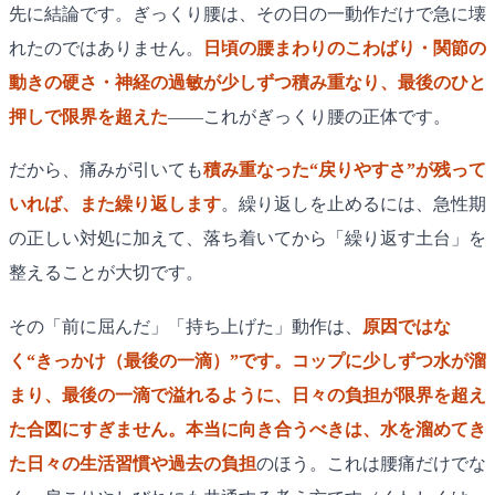
先に結論です。ぎっくり腰は、その日の一動作だけで急に壊
れたのではありません。
日頃の腰まわりのこわばり・関節の
動きの硬さ・神経の過敏が少しずつ積み重なり、最後のひと
押しで限界を超えた
——これがぎっくり腰の正体です。
だから、痛みが引いても
積み重なった“戻りやすさ”が残って
いれば、また繰り返します
。繰り返しを止めるには、急性期
の正しい対処に加えて、落ち着いてから「繰り返す土台」を
整えることが大切です。
その「前に屈んだ」「持ち上げた」動作は、
原因ではな
く“きっかけ（最後の一滴）”
です。
コップに少しずつ水が溜
まり、最後の一滴で溢れる
ように、日々の負担が限界を超え
た合図にすぎません。本当に向き合うべきは、水を溜めてき
た
日々の生活習慣や過去の負担
のほう。これは腰痛だけでな