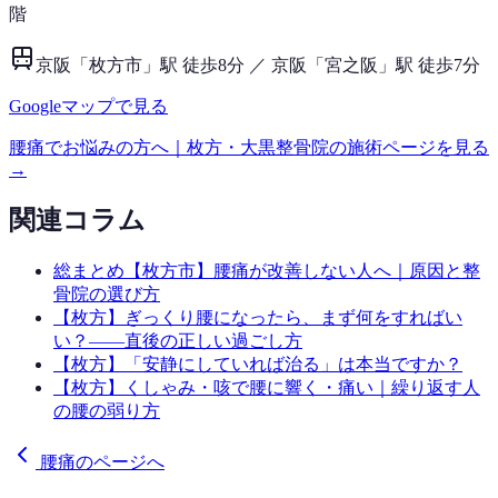
階
京阪「枚方市」駅 徒歩8分 ／ 京阪「宮之阪」駅 徒歩7分
Googleマップで見る
腰痛
でお悩みの方へ｜枚方・大黒整骨院の施術ページを見る
→
関連コラム
総まとめ
【枚方市】腰痛が改善しない人へ｜原因と整
骨院の選び方
【枚方】ぎっくり腰になったら、まず何をすればい
い？——直後の正しい過ごし方
【枚方】「安静にしていれば治る」は本当ですか？
【枚方】くしゃみ・咳で腰に響く・痛い｜繰り返す人
の腰の弱り方
腰痛のページへ