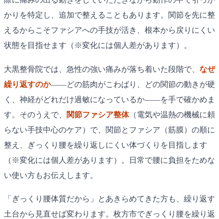
かりを特定し、追加で整えることもあります。関節を先に整
えるからこそファシアへの手技が活き、根本から戻りにくい
状態を目指せます（※変化には個人差があります）。
大黒整骨院では、急性の強い痛みが落ち着いた段階で、
なぜ
繰り返すのか
——どの筋肉がこわばり、どの関節の動きが硬
く、神経がどれだけ過敏になっているか——を手で確かめま
す。そのうえで、
関節ファシア整体
（電気や温熱の機械に頼
らない手技中心のケア）で、関節とファシア（筋膜）の順に
整え、ぎっくり腰を繰り返しにくい体づくりを目指します
（※変化には個人差があります）。日常で腰に負担をためな
い使い方もお伝えします。
「ぎっくり腰体質だから」とあきらめてきた方も、繰り返す
土台から見直せば変わります。枚方市でぎっくり腰を繰り返