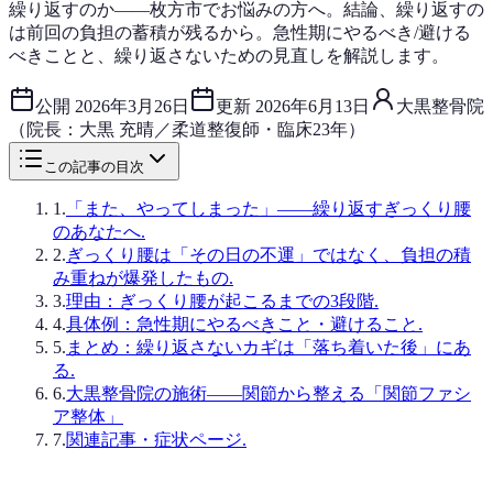
繰り返すのか——枚方市でお悩みの方へ。結論、繰り返すの
は前回の負担の蓄積が残るから。急性期にやるべき/避ける
べきことと、繰り返さないための見直しを解説します。
公開
2026年3月26日
更新
2026年6月13日
大黒整骨院
（院長：大黒 充晴／柔道整復師・臨床23年）
この記事の目次
1
.
「また、やってしまった」——繰り返すぎっくり腰
のあなたへ.
2
.
ぎっくり腰は「その日の不運」ではなく、負担の積
み重ねが爆発したもの.
3
.
理由：ぎっくり腰が起こるまでの3段階.
4
.
具体例：急性期にやるべきこと・避けること.
5
.
まとめ：繰り返さないカギは「落ち着いた後」にあ
る.
6
.
大黒整骨院の施術——関節から整える「関節ファシ
ア整体」
7
.
関連記事・症状ページ.