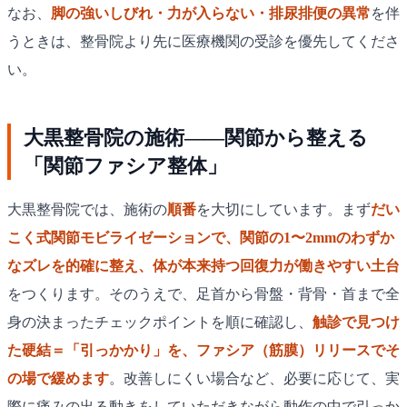
なお、
脚の強いしびれ・力が入らない・排尿排便の異常
を伴
うときは、整骨院より先に医療機関の受診を優先してくださ
い。
大黒整骨院の施術——関節から整える
「関節ファシア整体」
大黒整骨院では、施術の
順番
を大切にしています。まず
だい
こく式関節モビライゼーションで、関節の1〜2mmのわずか
なズレを的確に整え、体が本来持つ回復力が働きやすい土台
をつくります。そのうえで、足首から骨盤・背骨・首まで全
身の決まったチェックポイントを順に確認し、
触診で見つけ
た硬結＝「引っかかり」を、ファシア（筋膜）リリースでそ
の場で緩めます
。改善しにくい場合など、必要に応じて、実
際に痛みの出る動きをしていただきながら動作の中で引っか