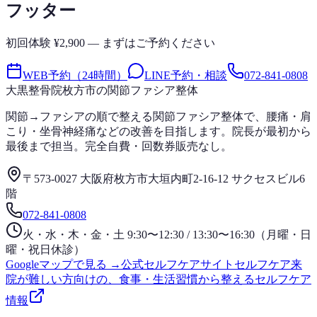
フッター
初回体験 ¥2,900 — まずはご予約ください
WEB予約（24時間）
LINE予約・相談
072-841-0808
大黒整骨院
枚方市の関節ファシア整体
関節→ファシアの順で整える関節ファシア整体で、腰痛・肩
こり・坐骨神経痛などの改善を目指します。院長が最初から
最後まで担当。完全自費・回数券販売なし。
〒573-0027 大阪府枚方市大垣内町2-16-12 サクセスビル6
階
072-841-0808
火・水・木・金・土 9:30〜12:30 / 13:30〜16:30（月曜・日
曜・祝日休診）
Googleマップで見る →
公式セルフケアサイト
セルフケア
来
院が難しい方向けの、食事・生活習慣から整えるセルフケア
情報