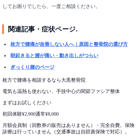
してお困りでしたら、一度ご相談ください。
関連記事・症状ページ.
枚方で腰痛が改善しない人へ｜原因と整骨院の選び方
朝起きると腰が痛い・動き出しがつらい
ぎっくり腰のページ
枚方で
腰痛
を相談するなら
大黒整骨院
電気も温熱も使わない、手技中心の
関節ファシア整体
まずはお試しください
初回体験
¥2,900
通常
¥8,000
月額会員制（回数券の販売はありません）
・
完全自費。保険
診療は行っていません（交通事故は自賠責保険で対応）。