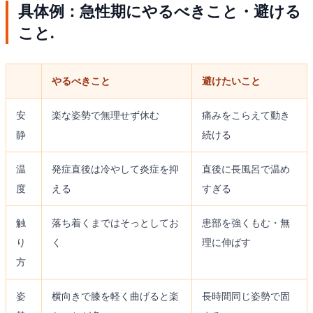
具体例：急性期にやるべきこと・避ける
こと.
やるべきこと
避けたいこと
安
楽な姿勢で無理せず休む
痛みをこらえて動き
静
続ける
温
発症直後は冷やして炎症を抑
直後に長風呂で温め
度
える
すぎる
触
落ち着くまではそっとしてお
患部を強くもむ・無
り
く
理に伸ばす
方
姿
横向きで膝を軽く曲げると楽
長時間同じ姿勢で固