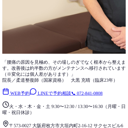
「
腰痛
の原因を見極め、その場しのぎでなく根本から整えま
す。改善後は
約半数
の方がメンテナンスへ移行されています
（※変化には個人差があります）」
院長／柔道整復師（国家資格）
大黒 充晴
（
臨床23年
）
WEB予約
LINEで予約相談
📞
072-841-0808
火・水・木・金・土 9:30〜12:30 / 13:30〜16:30
（
月曜・日
曜・祝日
休診）
〒573-0027 大阪府枚方市大垣内町2-16-12 サクセスビル6