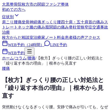
大黒整骨院
枚方市の関節ファシア整体
初めての方へ
症状別
肩こり
腰痛
坐骨神経痛
ぎっくり腰
四十肩・五十肩
首の痛み
ス
トレートネック
膝の痛み
股関節の痛み
脊柱管狭窄症
交通事故
治療
枚方からだ相談室
治療家ノート
料金
患者様の声
アクセス
WEB予約（24時間）
LINE予約
WEB予約
ホーム
/
コラム
/
腰痛
/
【枚方】ぎっくり腰の正しい対処法と
「繰り返す本当の理由」｜根本から見直す
腰痛
【枚方】ぎっくり腰の正しい対処法と
「繰り返す本当の理由」｜根本から見
直す
突然動けなくなるぎっくり腰。安静で痛みが引いても、なぜ