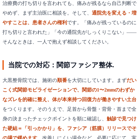
治療費の打ち切りを言われても、痛みが残るなら自己判断で
やめず、まず主治医に相談を。そして、
通院先を変える・増
やすことは、患者さんの権利
です。「痛みが残っているのに
打ち切りと言われた」「今の通院先がしっくりこない」——
そんなときは、一人で抱えず相談してください。
当院での対応：関節ファシア整体.
大黒整骨院では、施術の
順番
を大切にしています。まず
だい
こく式関節モビライゼーションで、関節の1〜2mmのわずか
なズレを的確に整え、体が本来持つ回復力が働きやすい土台
をつくります。そのうえで、足首から骨盤・背骨・首まで全
身の決まったチェックポイントを順に確認し、
触診で見つけ
た硬結＝「引っかかり」を、ファシア（筋膜）リリースでそ
の場で緩めます
。改善しにくい場合など、必要に応じて、実