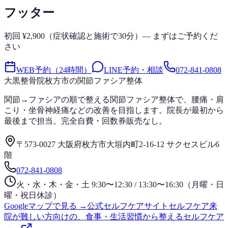
フッター
初回 ¥2,900（症状確認と施術で30分）— まずはご予約くだ
さい
WEB予約（24時間）
LINE予約・相談
072-841-0808
大黒整骨院
枚方市の関節ファシア整体
関節→ファシアの順で整える関節ファシア整体で、腰痛・肩
こり・坐骨神経痛などの改善を目指します。院長が最初から
最後まで担当。完全自費・回数券販売なし。
〒573-0027 大阪府枚方市大垣内町2-16-12 サクセスビル6
階
072-841-0808
火・水・木・金・土 9:30〜12:30 / 13:30〜16:30（月曜・日
曜・祝日休診）
Googleマップで見る →
公式セルフケアサイト
セルフケア
来
院が難しい方向けの、食事・生活習慣から整えるセルフケア