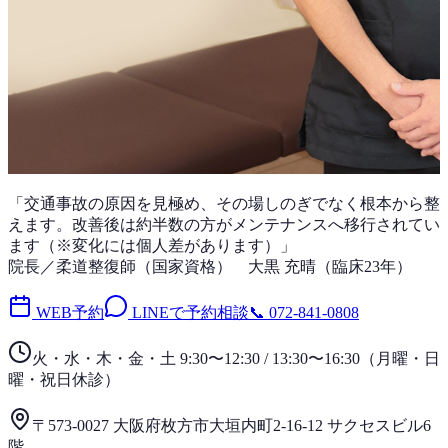
「
交通事故
の原因を見極め、その場しのぎでなく根本から整
えます。改善後は
約半数
の方がメンテナンスへ移行されてい
ます（※変化には個人差があります）」
院長／柔道整復師（国家資格）
大黒 充晴
（
臨床23年
）
WEB予約
LINEで予約相談
📞
072-841-0808
火・水・木・金・土 9:30〜12:30 / 13:30〜16:30
（
月曜・日
曜・祝日
休診）
〒573-0027 大阪府枚方市大垣内町2-16-12 サクセスビル6
階