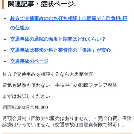
関連記事・症状ページ.
枚方で交通事故のむち打ち相談｜自賠責で自己負担0円
の仕組み
交通事故の通院の頻度と期間はどれくらい？
交通事故は整形外科と整骨院の「併用」が安心
交通事故のページ
枚方で
交通事故
を相談するなら
大黒整骨院
電気も温熱も使わない、手技中心の
関節ファシア整体
まずはお試しください
初回
¥2,900
通常
¥8,000
月額会員制（回数券の販売はありません）
・
完全自費。保険
診療は行っていません（交通事故は自賠責保険で対応）。