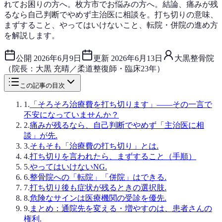
れてお困りの方へ。枚方市でお悩みの方へ。結論、痛みが残
るなら自己判断でやめず主治医に相談を。打ち切りの意味、
まずすること、やってはいけないこと、転院・併院の進め方
を解説します。
公開
2026年6月9日
更新
2026年6月13日
大黒整骨院
（院長：大黒 充晴／柔道整復師・臨床23年）
この記事の目次
1
.
「そろそろ治療費を打ち切ります」——その一言で
不安になっていませんか？
2
.
痛みが残るなら、自己判断でやめず「主治医に相
談」が先.
3
.
そもそも「治療費の打ち切り」とは.
4
.
打ち切りを言われたら、まずすること（手順）
5
.
やってはいけないNG.
6
.
整骨院への「転院」「併院」はできる.
7
.
打ち切り後も症状が残るときの選択肢.
8
.
危険なサインは医療機関の受診を優先.
9
.
まとめ：通院先を変える・増やすのは、患者さんの
権利.