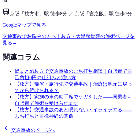
京阪「枚方市」駅 徒歩8分 ／ 京阪「宮之阪」駅 徒歩7分
Googleマップで見る
交通事故
でお悩みの方へ｜枚方・大黒整骨院の施術ページを
見る
→
関連コラム
総まとめ
枚方で交通事故のむち打ち相談｜自賠責で自
己負担0円の仕組みと通い方
【枚方】帰省・旅行先で交通事故｜治療は地元に戻っ
てから続けられる？
【枚方】家族の車の助手席でケガをした——同乗者も
自賠責で施術を受けられます
【枚方】交通事故のあと眠れない・イライラする——
むち打ちと自律神経の関係
交通事故のページへ