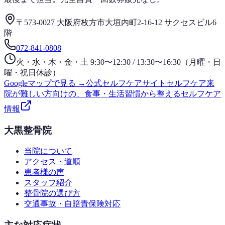
〒573-0027 大阪府枚方市大垣内町2-16-12 サクセスビル6
階
072-841-0808
火・水・木・金・土 9:30〜12:30 / 13:30〜16:30（月曜・日
曜・祝日休診）
Googleマップで見る →
公式セルフケアサイト
セルフケア
来
院が難しい方向けの、食事・生活習慣から整えるセルフケア
情報
大黒整骨院
当院について
アクセス・道順
患者様の声
スタッフ紹介
整骨院の選び方
交通事故・自賠責保険対応