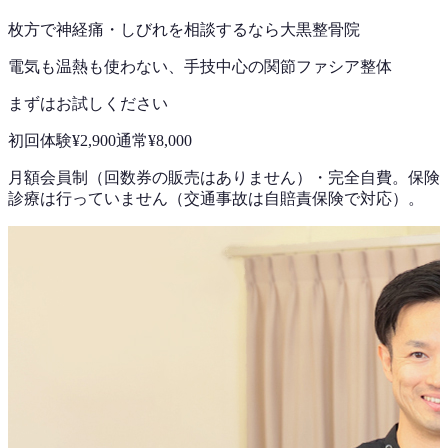
枚方で
神経痛・しびれ
を相談するなら
大黒整骨院
電気も温熱も使わない、手技中心の
関節ファシア整体
まずはお試しください
初回体験
¥2,900
通常
¥8,000
月額会員制（回数券の販売はありません）
・
完全自費。保険
診療は行っていません（交通事故は自賠責保険で対応）。