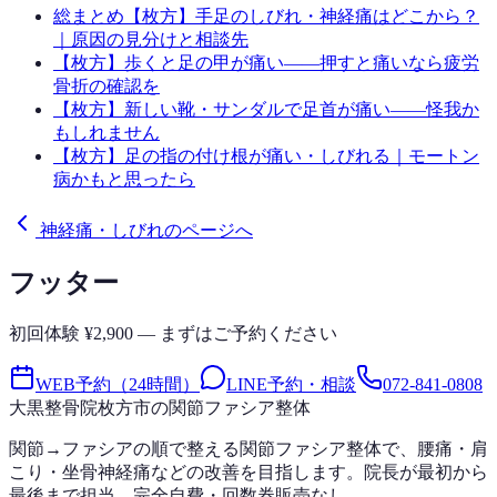
総まとめ
【枚方】手足のしびれ・神経痛はどこから？
｜原因の見分けと相談先
【枚方】歩くと足の甲が痛い——押すと痛いなら疲労
骨折の確認を
【枚方】新しい靴・サンダルで足首が痛い——怪我か
もしれません
【枚方】足の指の付け根が痛い・しびれる｜モートン
病かもと思ったら
神経痛・しびれのページへ
フッター
初回体験 ¥2,900 — まずはご予約ください
WEB予約（24時間）
LINE予約・相談
072-841-0808
大黒整骨院
枚方市の関節ファシア整体
関節→ファシアの順で整える関節ファシア整体で、腰痛・肩
こり・坐骨神経痛などの改善を目指します。院長が最初から
最後まで担当。完全自費・回数券販売なし。