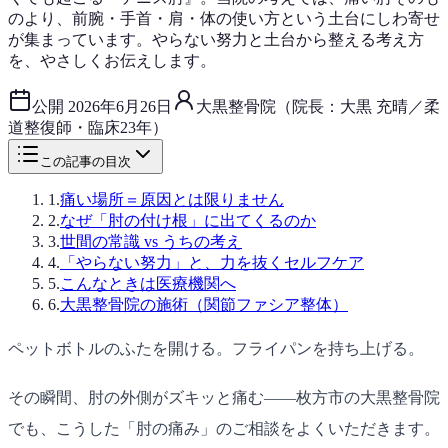
のより、前腕・手首・肩・体の使い方という土台にしわ寄せ
が集まっています。やらない努力と土台から整える考え方
を、やさしくお伝えします。
公開
2026年6月26日
大黒整骨院（院長：大黒 充晴／柔
道整復師・臨床23年）
この記事の目次
1
.
痛い場所＝原因とは限りません
2
.
なぜ「肘の付け根」に出てくるのか
3
.
世間の常識 vs うちの考え
4
.
「やらない努力」と、力を抜くセルフケア
5
.
こんなときは医療機関へ
6
.
大黒整骨院の施術（関節ファシア整体）
ペットボトルのふたを開ける。フライパンを持ち上げる。
その瞬間、肘の外側がズキッと痛む——枚方市の大黒整骨院
でも、こうした「肘の痛み」のご相談をよくいただきます。