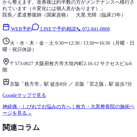
から整えます。改善後は
約半数
の方がメンテナンスへ移行さ
れています（※変化には個人差があります）」
院長／柔道整復師（国家資格）
大黒 充晴
（
臨床23年
）
WEB予約
LINEで予約相談
📞
072-841-0808
火・水・木・金・土 9:30〜12:30 / 13:30〜16:30
（
月曜・日
曜・祝日
休診）
〒573-0027 大阪府枚方市大垣内町2-16-12 サクセスビル6
階
京阪「枚方市」駅 徒歩8分 ／ 京阪「宮之阪」駅 徒歩7分
Googleマップで見る
神経痛・しびれ
でお悩みの方へ｜枚方・大黒整骨院の施術ペ
ージを見る
→
関連コラム