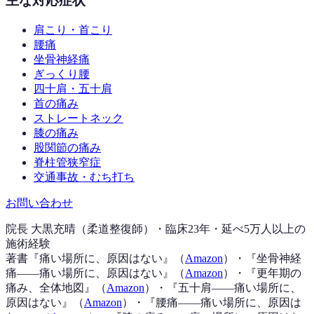
主な対応症状
肩こり・首こり
腰痛
坐骨神経痛
ぎっくり腰
四十肩・五十肩
首の痛み
ストレートネック
膝の痛み
股関節の痛み
脊柱管狭窄症
交通事故・むち打ち
お問い合わせ
院長 大黒充晴（柔道整復師）・臨床23年・延べ5万人以上の
施術経験
著書『
痛い場所に、原因はない
』（
Amazon
）
・『
坐骨神経
痛——痛い場所に、原因はない
』（
Amazon
）
・『
更年期の
痛み、全体地図
』（
Amazon
）
・『
五十肩——痛い場所に、
原因はない
』（
Amazon
）
・『
腰痛——痛い場所に、原因は