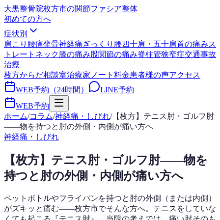
大黒整骨院
枚方市の関節ファシア整体
初めての方へ
症状別
肩こり
腰痛
坐骨神経痛
ぎっくり腰
四十肩・五十肩
首の痛み
ス
トレートネック
膝の痛み
股関節の痛み
脊柱管狭窄症
交通事故
治療
枚方からだ相談室
治療家ノート
料金
患者様の声
アクセス
WEB予約（24時間）
LINE予約
WEB予約
ホーム
/
コラム
/
神経痛・しびれ
/
【枚方】テニス肘・ゴルフ肘
——物を持つと肘の外側・内側が痛い方へ
神経痛・しびれ
【枚方】テニス肘・ゴルフ肘——物を
持つと肘の外側・内側が痛い方へ
ペットボトルやフライパンを持つと肘の外側（または内側）
がズキッと痛む——枚方市でそんな方へ。テニスをしていな
くても起こる『テニス肘』。当院の考えでは、痛い肘そのも