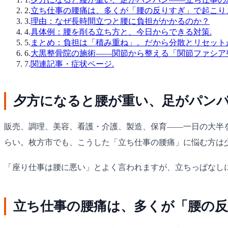
2
.
立ち仕事の腰痛は、多くが「腰の反りすぎ」で起こり
3
.
理由：なぜ長時間立つと腰に負担がかかるのか？
4
.
具体例：腰を削る立ち方と、今日からできる対策.
5
.
まとめ：負担は「積み重ね」。だから分散とリセット
6
.
大黒整骨院の施術——関節から整える「関節ファシア
7
.
関連記事・症状ページ.
夕方になると腰が重い、足がパンパ
販売、調理、美容、看護・介護、製造、保育——一日の大半
らい。枚方市でも、こうした「立ち仕事の腰痛」に悩む方は
「座り仕事は腰に悪い」とよく言われますが、立ちっぱなし
立ち仕事の腰痛は、多くが「腰の反