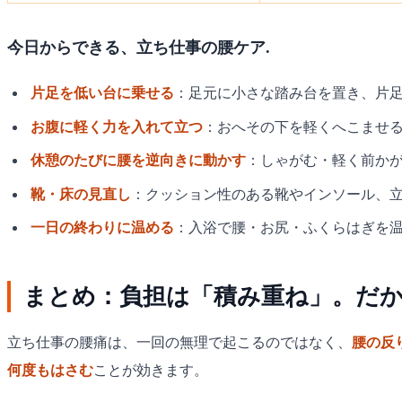
今日からできる、立ち仕事の腰ケア.
片足を低い台に乗せる
：足元に小さな踏み台を置き、片
お腹に軽く力を入れて立つ
：おへその下を軽くへこませ
休憩のたびに腰を逆向きに動かす
：しゃがむ・軽く前か
靴・床の見直し
：クッション性のある靴やインソール、
一日の終わりに温める
：入浴で腰・お尻・ふくらはぎを
まとめ：負担は「積み重ね」。だか
立ち仕事の腰痛は、一回の無理で起こるのではなく、
腰の反
何度もはさむ
ことが効きます。