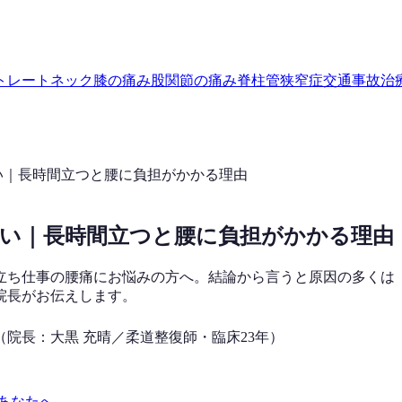
トレートネック
膝の痛み
股関節の痛み
脊柱管狭窄症
交通事故治
い｜長時間立つと腰に負担がかかる理由
い｜長時間立つと腰に負担がかかる理由
立ち仕事の腰痛にお悩みの方へ。結論から言うと原因の多くは
院長がお伝えします。
（院長：大黒 充晴／柔道整復師・臨床23年）
あなたへ.