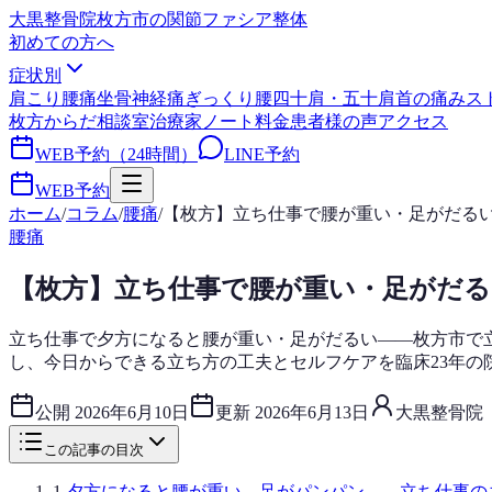
大黒整骨院
枚方市の関節ファシア整体
初めての方へ
症状別
肩こり
腰痛
坐骨神経痛
ぎっくり腰
四十肩・五十肩
首の痛み
ス
枚方からだ相談室
治療家ノート
料金
患者様の声
アクセス
WEB予約（24時間）
LINE予約
WEB予約
ホーム
/
コラム
/
腰痛
/
【枚方】立ち仕事で腰が重い・足がだる
腰痛
【枚方】立ち仕事で腰が重い・足がだる
立ち仕事で夕方になると腰が重い・足がだるい——枚方市で
し、今日からできる立ち方の工夫とセルフケアを臨床23年の
公開
2026年6月10日
更新
2026年6月13日
大黒整骨院
この記事の目次
1
.
夕方になると腰が重い、足がパンパン——立ち仕事の