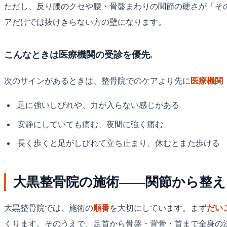
ただし、反り腰のクセや腰・骨盤まわりの関節の硬さが「そ
アだけでは抜けきらない方の壁になります。
こんなときは医療機関の受診を優先.
次のサインがあるときは、整骨院でのケアより先に
医療機関
足に強いしびれや、力が入らない感じがある
安静にしていても痛む、夜間に強く痛む
長く歩くと足がしびれて立ち止まり、休むとまた歩ける
大黒整骨院の施術——関節から整え
大黒整骨院では、施術の
順番
を大切にしています。まず
だい
くります。そのうえで、足首から骨盤・背骨・首まで全身の