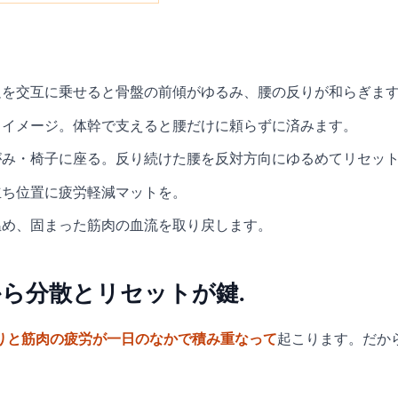
足を交互に乗せると骨盤の前傾がゆるみ、腰の反りが和らぎま
るイメージ。体幹で支えると腰だけに頼らずに済みます。
がみ・椅子に座る。反り続けた腰を反対方向にゆるめてリセッ
立ち位置に疲労軽減マットを。
温め、固まった筋肉の血流を取り戻します。
ら分散とリセットが鍵.
りと筋肉の疲労が一日のなかで積み重なって
起こります。だか