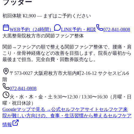
フッター
初回体験 ¥2,900 — まずはご予約ください
WEB予約（24時間）
LINE予約・相談
072-841-0808
大黒整骨院
枚方市の関節ファシア整体
関節→ファシアの順で整える関節ファシア整体で、腰痛・肩
こり・坐骨神経痛などの改善を目指します。院長が最初から
最後まで担当。完全自費・回数券販売なし。
〒573-0027 大阪府枚方市大垣内町2-16-12 サクセスビル6
階
072-841-0808
火・水・木・金・土 9:30〜12:30 / 13:30〜16:30（月曜・日
曜・祝日休診）
Googleマップで見る →
公式セルフケアサイト
セルフケア
来
院が難しい方向けの、食事・生活習慣から整えるセルフケア
情報