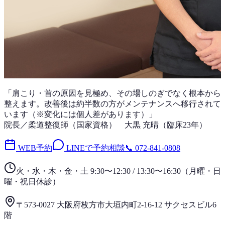
「
肩こり・首
の原因を見極め、その場しのぎでなく根本から
整えます。改善後は
約半数
の方がメンテナンスへ移行されて
います（※変化には個人差があります）」
院長／柔道整復師（国家資格）
大黒 充晴
（
臨床23年
）
WEB予約
LINEで予約相談
📞
072-841-0808
火・水・木・金・土 9:30〜12:30 / 13:30〜16:30
（
月曜・日
曜・祝日
休診）
〒573-0027 大阪府枚方市大垣内町2-16-12 サクセスビル6
階