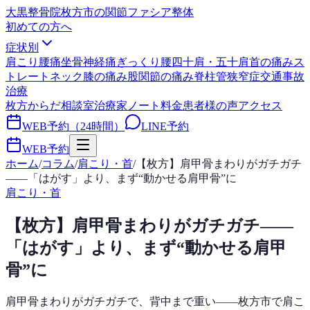
大黒整骨院
枚方市の関節ファシア整体
初めての方へ
症状別
肩こり
腰痛
坐骨神経痛
ぎっくり腰
四十肩・五十肩
首の痛み
ス
トレートネック
膝の痛み
股関節の痛み
脊柱管狭窄症
交通事故
治療
枚方からだ相談室
治療家ノート
料金
患者様の声
アクセス
WEB予約（24時間）
LINE予約
WEB予約
ホーム
/
コラム
/
肩こり・首
/
【枚方】肩甲骨まわりがガチガチ
——「はがす」より、まず“動かせる肩甲骨”に
肩こり・首
【枚方】肩甲骨まわりがガチガチ——
「はがす」より、まず“動かせる肩甲
骨”に
肩甲骨まわりがガチガチで、背中まで重い——枚方市で肩こ