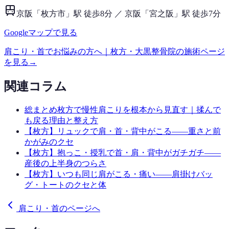
京阪「枚方市」駅 徒歩8分 ／ 京阪「宮之阪」駅 徒歩7分
Googleマップで見る
肩こり・首
でお悩みの方へ｜枚方・大黒整骨院の施術ページ
を見る
→
関連コラム
総まとめ
枚方で慢性肩こりを根本から見直す｜揉んで
も戻る理由と整え方
【枚方】リュックで肩・首・背中がこる——重さと前
かがみのクセ
【枚方】抱っこ・授乳で首・肩・背中がガチガチ——
産後の上半身のつらさ
【枚方】いつも同じ肩がこる・痛い——肩掛けバッ
グ・トートのクセと体
肩こり・首のページへ