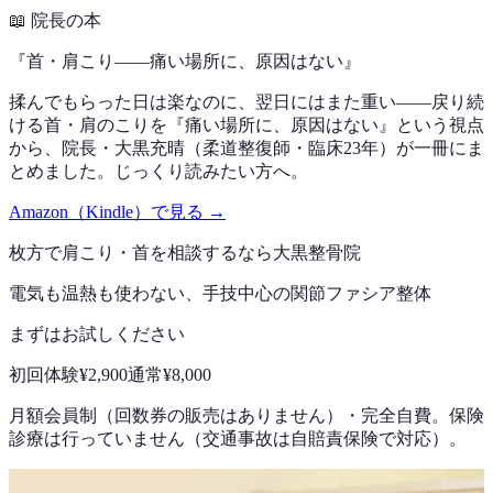
📖
院長の本
『
首・肩こり——痛い場所に、原因はない
』
揉んでもらった日は楽なのに、翌日にはまた重い——戻り続
ける首・肩のこりを『痛い場所に、原因はない』という視点
から、院長・大黒充晴（柔道整復師・臨床23年）が一冊にま
とめました。じっくり読みたい方へ。
Amazon（Kindle）で見る →
枚方で
肩こり・首
を相談するなら
大黒整骨院
電気も温熱も使わない、手技中心の
関節ファシア整体
まずはお試しください
初回体験
¥2,900
通常
¥8,000
月額会員制（回数券の販売はありません）
・
完全自費。保険
診療は行っていません（交通事故は自賠責保険で対応）。