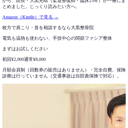
から、院長・大黒充晴（柔道整復師・臨床23年）が一冊にま
とめました。じっくり読みたい方へ。
Amazon（Kindle）で見る →
枚方で
肩こり・首
を相談するなら
大黒整骨院
電気も温熱も使わない、手技中心の
関節ファシア整体
まずはお試しください
初回
¥2,900
通常
¥8,000
月額会員制（回数券の販売はありません）
・
完全自費。保険
診療は行っていません（交通事故は自賠責保険で対応）。