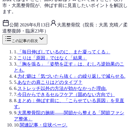
市・大黒整骨院が、伸ばす前に見直したいポイントを解説し
ます。
公開
2026年6月13日
大黒整骨院（院長：大黒 充晴／柔
道整復師・臨床23年）
この記事の目次
1
.
「毎日伸ばしているのに、また凝ってくる」
2
.
こりは「原因」ではなく「結果」
3
.
「胸を張る」「姿勢を正す」は、むしろ逆効果のこ
とも.
4
.
力む癖は「気づいたら抜く」の繰り返しで減らせる.
5
.
あなたの肩こりはどのタイプ？
6
.
ストレッチ以外の方法が効かなかった理由.
7
.
今日からできるセルフケア（固めない方向で）
8
.
まとめ：伸ばす前に、「こらせている原因」を見直
す.
9
.
大黒整骨院の施術——関節から整える「関節ファシ
ア整体」
10
.
関連記事・症状ページ.