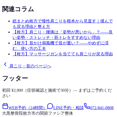
関連コラム
総まとめ
枚方で慢性肩こりを根本から見直す｜揉んで
も戻る理由と整え方
【枚方】肩こり・腰痛は「姿勢が悪いから」？——良
い姿勢・ストレッチ・筋トレをすすめない理由
【枚方】首かけ扇風機で首が重い？——やめずに済
む、使い方の工夫
【枚方】マッサージガンを当てても肩こりが戻る理由
肩こり・首のページへ
フッター
初回 ¥2,900（症状確認と施術で30分）— まずはご予約くだ
さい
WEB予約（24時間）
LINE予約・相談
072-841-0808
大黒整骨院
枚方市の関節ファシア整体