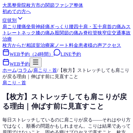
大黒整骨院
枚方市の関節ファシア整体
初めての方へ
症状別
肩こり
腰痛
坐骨神経痛
ぎっくり腰
四十肩・五十肩
首の痛み
ス
トレートネック
膝の痛み
股関節の痛み
脊柱管狭窄症
交通事故
治療
枚方からだ相談室
治療家ノート
料金
患者様の声
アクセス
WEB予約（24時間）
LINE予約
WEB予約
ホーム
/
コラム
/
肩こり・首
/
【枚方】ストレッチしても肩こり
が戻る理由｜伸ばす前に見直すこと
肩こり・首
【枚方】ストレッチしても肩こりが戻
る理由｜伸ばす前に見直すこと
毎日ストレッチしているのに肩こりが戻る——それはやり方
ではなく、順番の問題かもしれません。こりは結果であって
原因ではないこと、固める癖はプロセスで直すこと。枚方