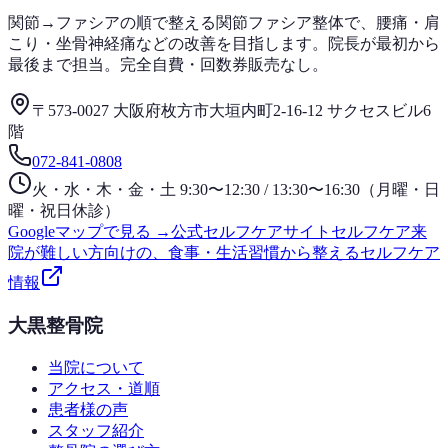
関節→ファシアの順で整える関節ファシア整体で、腰痛・肩
こり・坐骨神経痛などの改善を目指します。院長が最初から
最後まで担当。完全自費・回数券販売なし。
〒573-0027 大阪府枚方市大垣内町2-16-12 サクセスビル6
階
072-841-0808
火・水・木・金・土 9:30〜12:30 / 13:30〜16:30（月曜・日
曜・祝日休診）
Googleマップで見る →
公式セルフケアサイト
セルフケア
来
院が難しい方向けの、食事・生活習慣から整えるセルフケア
情報
大黒整骨院
当院について
アクセス・道順
患者様の声
スタッフ紹介