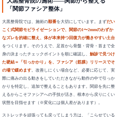
大黒整骨院の施術——関節から整える
「関節ファシア整体」
大黒整骨院では、施術の
順番
を大切にしています。まず
だい
こく式関節モビライゼーションで、関節の1〜2mmのわずか
なズレを的確に整え、体が本来持つ回復力が働きやすい土台
をつくります。そのうえで、足首から骨盤・背骨・首まで全
身の決まったチェックポイントを順に確認し、
触診で見つけ
た硬結＝「引っかかり」を、ファシア（筋膜）リリースでそ
の場で緩めます
。改善しにくい場合など、必要に応じて、実
際に痛みの出る動きをしていただきながら動作の中で引っか
かりを特定し、追加で整えることもあります。関節を先に整
えるからこそファシアへの手技が活き、根本から戻りにくい
状態を目指せます（※変化には個人差があります）。
ストレッチを頑張っても戻ってしまう方は、「こらせている