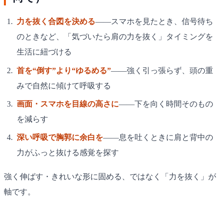
力を抜く合図を決める
——スマホを見たとき、信号待ち
のときなど、「気づいたら肩の力を抜く」タイミングを
生活に紐づける
首を“倒す”より“ゆるめる”
——強く引っ張らず、頭の重
みで自然に傾けて呼吸する
画面・スマホを目線の高さに
——下を向く時間そのもの
を減らす
深い呼吸で胸郭に余白を
——息を吐くときに肩と背中の
力がふっと抜ける感覚を探す
強く伸ばす・きれいな形に固める、ではなく「力を抜く」が
軸です。