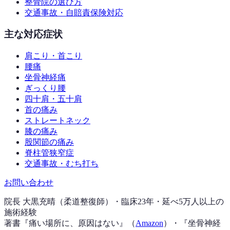
整骨院の選び方
交通事故・自賠責保険対応
主な対応症状
肩こり・首こり
腰痛
坐骨神経痛
ぎっくり腰
四十肩・五十肩
首の痛み
ストレートネック
膝の痛み
股関節の痛み
脊柱管狭窄症
交通事故・むち打ち
お問い合わせ
院長 大黒充晴（柔道整復師）・臨床23年・延べ5万人以上の
施術経験
著書『
痛い場所に、原因はない
』（
Amazon
）
・『
坐骨神経