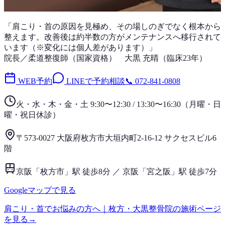
「
肩こり・首
の原因を見極め、その場しのぎでなく根本から
整えます。改善後は
約半数
の方がメンテナンスへ移行されて
います（※変化には個人差があります）」
院長／柔道整復師（国家資格）
大黒 充晴
（
臨床23年
）
WEB予約
LINEで予約相談
📞
072-841-0808
火・水・木・金・土 9:30〜12:30 / 13:30〜16:30
（
月曜・日
曜・祝日
休診）
〒573-0027 大阪府枚方市大垣内町2-16-12 サクセスビル6
階
京阪「枚方市」駅 徒歩8分 ／ 京阪「宮之阪」駅 徒歩7分
Googleマップで見る
肩こり・首
でお悩みの方へ｜枚方・大黒整骨院の施術ページ
を見る
→