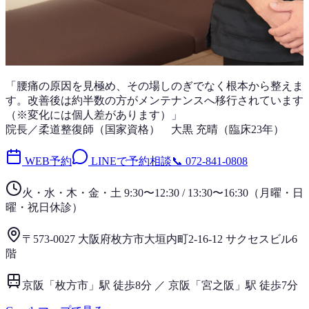
「
腰痛
の原因を見極め、その場しのぎでなく根本から整えま
す。改善後は
約半数
の方がメンテナンスへ移行されています
（※変化には個人差があります）」
院長／柔道整復師（国家資格）
大黒 充晴
（
臨床23年
）
WEB予約
LINEで予約相談
📞
072-841-0808
火・水・木・金・土 9:30〜12:30 / 13:30〜16:30
（
月曜・日
曜・祝日
休診）
〒573-0027 大阪府枚方市大垣内町2-16-12 サクセスビル6
階
京阪「枚方市」駅 徒歩8分 ／ 京阪「宮之阪」駅 徒歩7分