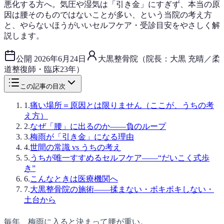
悪化する方へ。気圧や湿気は「引き金」にすぎず、本当の原
因は腰そのものではないことが多い、という当院の考え方
と、やらないほうがいいセルフケア・受診目安をやさしく解
説します。
公開
2026年6月24日
大黒整骨院（院長：大黒 充晴／柔
道整復師・臨床23年）
この記事の目次
1
.
痛い場所＝原因とは限りません（ここが、うちの考
え方）
2
.
なぜ「腰」に出るのか——負のループ
3
.
梅雨が「引き金」になる理由
4
.
世間の常識 vs うちの考え
5
.
うちが唯一すすめるセルフケア——“だいこく式歩
き”
6
.
こんなときは医療機関へ
7
.
大黒整骨院の施術——揉まない・ボキボキしない・
土台から
毎年、梅雨に入ると決まって腰が重い。