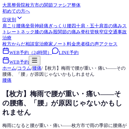
大黒整骨院
枚方市の関節ファシア整体
初めての方へ
症状別
肩こり
腰痛
坐骨神経痛
ぎっくり腰
四十肩・五十肩
首の痛み
ス
トレートネック
膝の痛み
股関節の痛み
脊柱管狭窄症
交通事故
治療
枚方からだ相談室
治療家ノート
料金
患者様の声
アクセス
WEB予約（24時間）
LINE予約
WEB予約
ホーム
/
コラム
/
腰痛
/
【枚方】梅雨で腰が重い・痛い——その
腰痛、「腰」が原因じゃないかもしれません
腰痛
【枚方】梅雨で腰が重い・痛い——そ
の腰痛、「腰」が原因じゃないかもし
れません
梅雨になると腰が重い・痛い——枚方市で雨の季節に腰痛が