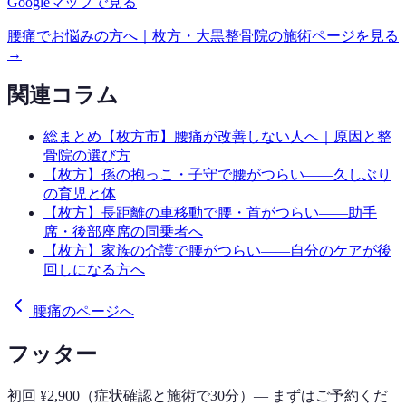
Googleマップで見る
腰痛
でお悩みの方へ｜枚方・大黒整骨院の施術ページを見る
→
関連コラム
総まとめ
【枚方市】腰痛が改善しない人へ｜原因と整
骨院の選び方
【枚方】孫の抱っこ・子守で腰がつらい——久しぶり
の育児と体
【枚方】長距離の車移動で腰・首がつらい——助手
席・後部座席の同乗者へ
【枚方】家族の介護で腰がつらい——自分のケアが後
回しになる方へ
腰痛のページへ
フッター
初回 ¥2,900（症状確認と施術で30分）— まずはご予約くだ