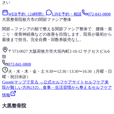
さい
WEB予約（24時間）
LINE予約・相談
072-841-0808
大黒整骨院
枚方市の関節ファシア整体
関節→ファシアの順で整える関節ファシア整体で、腰痛・肩
こり・坐骨神経痛などの改善を目指します。院長が最初から
最後まで担当。完全自費・回数券販売なし。
〒573-0027 大阪府枚方市大垣内町2-16-12 サクセスビル6
階
072-841-0808
火・水・木・金・土 9:30〜12:30 / 13:30〜16:30（月曜・日
曜・祝日休診）
Googleマップで見る →
公式セルフケアサイト
セルフケア
来
院が難しい方向けの、食事・生活習慣から整えるセルフケア
情報
大黒整骨院