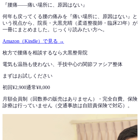
『
腰痛——痛い場所に、原因はない
』
何年も戻ってくる腰の痛みを『痛い場所に、原因はない』と
いう視点から、院長・大黒充晴（柔道整復師・臨床23年）が
一冊にまとめました。じっくり読みたい方へ。
Amazon（Kindle）で見る →
枚方で
腰痛
を相談するなら
大黒整骨院
電気も温熱も使わない、手技中心の
関節ファシア整体
まずはお試しください
初回
¥2,900
通常
¥8,000
月額会員制（回数券の販売はありません）
・
完全自費。保険
診療は行っていません（交通事故は自賠責保険で対応）。