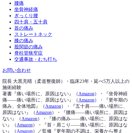
腰痛
坐骨神経痛
ぎっくり腰
四十肩・五十肩
首の痛み
ストレートネック
膝の痛み
股関節の痛み
脊柱管狭窄症
交通事故・むち打ち
お問い合わせ
院長 大黒充晴（柔道整復師）・臨床23年・延べ5万人以上の
施術経験
著書『
痛い場所に、原因はない
』（
Amazon
）
・『
坐骨神経
痛——痛い場所に、原因はない
』（
Amazon
）
・『
更年期の
痛み、全体地図
』（
Amazon
）
・『
五十肩——痛い場所に、
原因はない
』（
Amazon
）
・『
腰痛——痛い場所に、原因は
ない
』（
Amazon
）
・『
膝の痛み——痛い場所に、原因はな
い
』（
Amazon
）
・『
首・肩こり——痛い場所に、原因はな
い
』（
Amazon
）
／監修『
更年期の不調は、栄養から整え