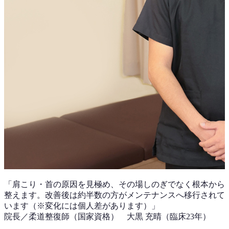
「
肩こり・首
の原因を見極め、その場しのぎでなく根本から
整えます。改善後は
約半数
の方がメンテナンスへ移行されて
います（※変化には個人差があります）」
院長／柔道整復師（国家資格）
大黒 充晴
（
臨床23年
）