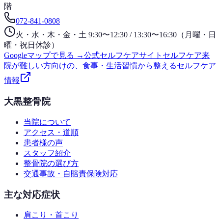
階
072-841-0808
火・水・木・金・土 9:30〜12:30 / 13:30〜16:30（月曜・日
曜・祝日休診）
Googleマップで見る →
公式セルフケアサイト
セルフケア
来
院が難しい方向けの、食事・生活習慣から整えるセルフケア
情報
大黒整骨院
当院について
アクセス・道順
患者様の声
スタッフ紹介
整骨院の選び方
交通事故・自賠責保険対応
主な対応症状
肩こり・首こり