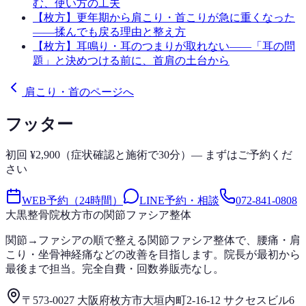
む、使い方の工夫
【枚方】更年期から肩こり・首こりが急に重くなった
——揉んでも戻る理由と整え方
【枚方】耳鳴り・耳のつまりが取れない——「耳の問
題」と決めつける前に、首肩の土台から
肩こり・首のページへ
フッター
初回 ¥2,900（症状確認と施術で30分）— まずはご予約くだ
さい
WEB予約（24時間）
LINE予約・相談
072-841-0808
大黒整骨院
枚方市の関節ファシア整体
関節→ファシアの順で整える関節ファシア整体で、腰痛・肩
こり・坐骨神経痛などの改善を目指します。院長が最初から
最後まで担当。完全自費・回数券販売なし。
〒573-0027 大阪府枚方市大垣内町2-16-12 サクセスビル6