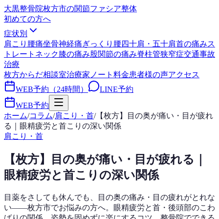
大黒整骨院
枚方市の関節ファシア整体
初めての方へ
症状別
肩こり
腰痛
坐骨神経痛
ぎっくり腰
四十肩・五十肩
首の痛み
ス
トレートネック
膝の痛み
股関節の痛み
脊柱管狭窄症
交通事故
治療
枚方からだ相談室
治療家ノート
料金
患者様の声
アクセス
WEB予約（24時間）
LINE予約
WEB予約
ホーム
/
コラム
/
肩こり・首
/
【枚方】目の奥が痛い・目が疲れ
る｜眼精疲労と首こりの深い関係
肩こり・首
【枚方】目の奥が痛い・目が疲れる｜
眼精疲労と首こりの深い関係
目薬をさしても休んでも、目の奥の痛み・目の疲れがとれな
い——枚方市でお悩みの方へ。眼精疲労と首・後頭部のこわ
ばりの関係、姿勢を固めずに楽にするコツ、整骨院でできる