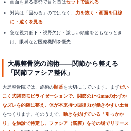
画面を見る姿勢で目と首は
セットで疲れる
対策は「固める」のではなく、
力を抜く・画面を目線
に・遠くを見る
急な視力低下・視野欠け・激しい頭痛をともなうとき
は、眼科など医療機関を優先
大黒整骨院の施術——関節から整える
「関節ファシア整体」
大黒整骨院では、施術の
順番
を大切にしています。まず
だい
こく式関節モビライゼーションで、関節の1〜2mmのわずか
なズレを的確に整え、体が本来持つ回復力が働きやすい土台
をつくります。そのうえで、
動きを妨げている「引っかか
り」を触診で特定し、ファシア（筋膜）をその場でリリース