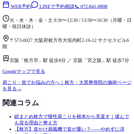
WEB予約
LINEで予約相談
📞
072-841-0808
火・水・木・金・土 9:30〜12:30 / 13:30〜16:30
（
月曜・日
曜・祝日
休診）
〒573-0027 大阪府枚方市大垣内町2-16-12 サクセスビル6
階
京阪「枚方市」駅 徒歩8分 ／ 京阪「宮之阪」駅 徒歩7分
Googleマップで見る
肩こり・首
でお悩みの方へ｜枚方・大黒整骨院の施術ページ
を見る
→
関連コラム
総まとめ
枚方で慢性肩こりを根本から見直す｜揉んで
も戻る理由と整え方
【枚方】首かけ扇風機で首が重い？——やめずに済