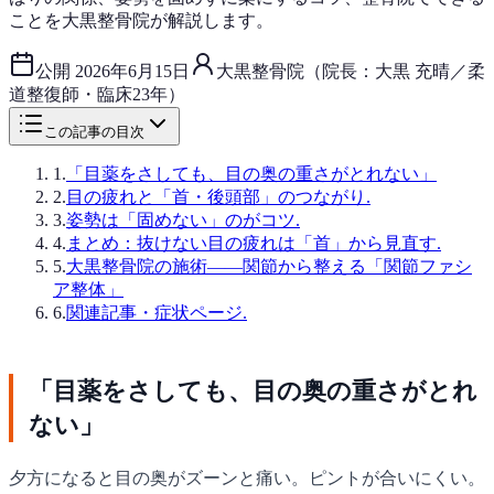
ことを大黒整骨院が解説します。
公開
2026年6月15日
大黒整骨院（院長：大黒 充晴／柔
道整復師・臨床23年）
この記事の目次
1
.
「目薬をさしても、目の奥の重さがとれない」
2
.
目の疲れと「首・後頭部」のつながり.
3
.
姿勢は「固めない」のがコツ.
4
.
まとめ：抜けない目の疲れは「首」から見直す.
5
.
大黒整骨院の施術——関節から整える「関節ファシ
ア整体」
6
.
関連記事・症状ページ.
「目薬をさしても、目の奥の重さがとれ
ない」
夕方になると目の奥がズーンと痛い。ピントが合いにくい。