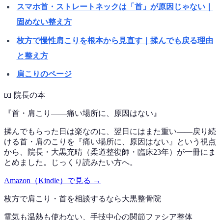
スマホ首・ストレートネックは「首」が原因じゃない｜
固めない整え方
枚方で慢性肩こりを根本から見直す｜揉んでも戻る理由
と整え方
肩こりのページ
📖
院長の本
『
首・肩こり——痛い場所に、原因はない
』
揉んでもらった日は楽なのに、翌日にはまた重い——戻り続
ける首・肩のこりを『痛い場所に、原因はない』という視点
から、院長・大黒充晴（柔道整復師・臨床23年）が一冊にま
とめました。じっくり読みたい方へ。
Amazon（Kindle）で見る →
枚方で
肩こり・首
を相談するなら
大黒整骨院
電気も温熱も使わない、手技中心の
関節ファシア整体