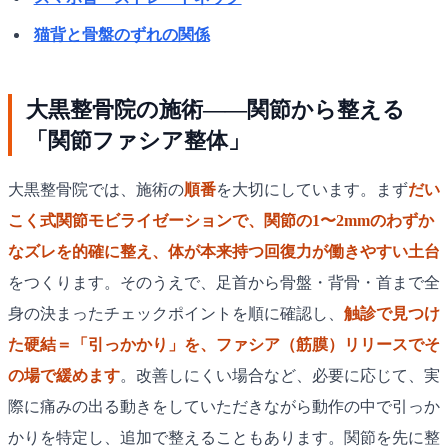
猫背と骨盤のずれの関係
大黒整骨院の施術——関節から整える
「関節ファシア整体」
大黒整骨院では、施術の
順番
を大切にしています。まず
だい
こく式関節モビライゼーションで、関節の1〜2mmのわずか
なズレを的確に整え、体が本来持つ回復力が働きやすい土台
をつくります。そのうえで、足首から骨盤・背骨・首まで全
身の決まったチェックポイントを順に確認し、
触診で見つけ
た硬結＝「引っかかり」を、ファシア（筋膜）リリースでそ
の場で緩めます
。改善しにくい場合など、必要に応じて、実
際に痛みの出る動きをしていただきながら動作の中で引っか
かりを特定し、追加で整えることもあります。関節を先に整