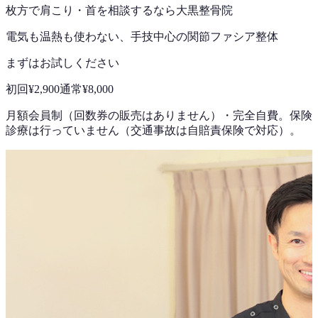
枚方で
肩こり・首
を相談するなら
大黒整骨院
電気も温熱も使わない、手技中心の
関節ファシア整体
まずはお試しください
初回
¥2,900
通常
¥8,000
月額会員制（回数券の販売はありません）
・
完全自費。保険
診療は行っていません（交通事故は自賠責保険で対応）。