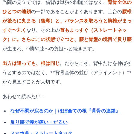
当院の見立てでは、猫背は単独の問題ではなく、
背骨全体の
ひとつの連鎖
の一部であることがよくあります。土台の
腰椎
が後ろに丸まる（後弯）
と、バランスを取ろうと
胸椎がまっ
すぐ〜丸く
なり、その上の
首もまっすぐ（ストレートネッ
ク）
に。さらにこの状態で立つと、腰と骨盤の境目で
反り腰
が生まれ、O脚や膝への負担へと続きます。
出方は違っても、根は同じ
。だからこそ、背中だけを伸ばそ
うとするのではなく、**背骨全体の並び（アライメント）**
から見直すことが大切です。
あわせて読みたい：
なぜ不調が戻るのか｜ほぼ全ての根『背骨の連鎖』
反り腰で腰が痛い・だるい
スマホ首・ストレートネック