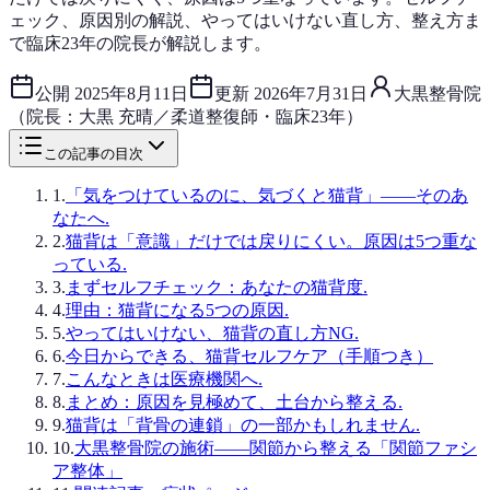
ェック、原因別の解説、やってはいけない直し方、整え方ま
で臨床23年の院長が解説します。
公開
2025年8月11日
更新
2026年7月31日
大黒整骨院
（院長：大黒 充晴／柔道整復師・臨床23年）
この記事の目次
1
.
「気をつけているのに、気づくと猫背」——そのあ
なたへ.
2
.
猫背は「意識」だけでは戻りにくい。原因は5つ重な
っている.
3
.
まずセルフチェック：あなたの猫背度.
4
.
理由：猫背になる5つの原因.
5
.
やってはいけない、猫背の直し方NG.
6
.
今日からできる、猫背セルフケア（手順つき）
7
.
こんなときは医療機関へ.
8
.
まとめ：原因を見極めて、土台から整える.
9
.
猫背は「背骨の連鎖」の一部かもしれません.
10
.
大黒整骨院の施術——関節から整える「関節ファシ
ア整体」