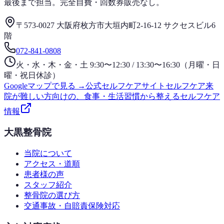
最後まで担当。完全自費・回数券販売なし。
〒573-0027 大阪府枚方市大垣内町2-16-12 サクセスビル6
階
072-841-0808
火・水・木・金・土 9:30〜12:30 / 13:30〜16:30（月曜・日
曜・祝日休診）
Googleマップで見る →
公式セルフケアサイト
セルフケア
来
院が難しい方向けの、食事・生活習慣から整えるセルフケア
情報
大黒整骨院
当院について
アクセス・道順
患者様の声
スタッフ紹介
整骨院の選び方
交通事故・自賠責保険対応