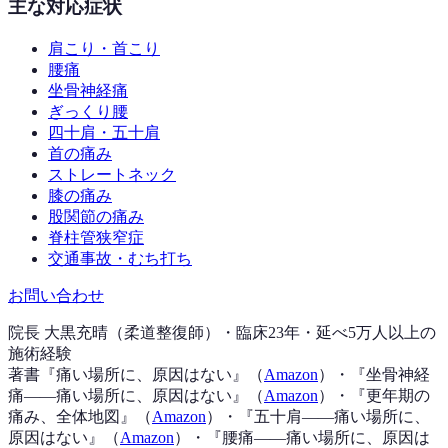
主な対応症状
肩こり・首こり
腰痛
坐骨神経痛
ぎっくり腰
四十肩・五十肩
首の痛み
ストレートネック
膝の痛み
股関節の痛み
脊柱管狭窄症
交通事故・むち打ち
お問い合わせ
院長 大黒充晴（柔道整復師）・臨床23年・延べ5万人以上の
施術経験
著書『
痛い場所に、原因はない
』（
Amazon
）
・『
坐骨神経
痛——痛い場所に、原因はない
』（
Amazon
）
・『
更年期の
痛み、全体地図
』（
Amazon
）
・『
五十肩——痛い場所に、
原因はない
』（
Amazon
）
・『
腰痛——痛い場所に、原因は