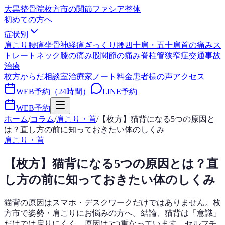
大黒整骨院
枚方市の関節ファシア整体
初めての方へ
症状別
肩こり
腰痛
坐骨神経痛
ぎっくり腰
四十肩・五十肩
首の痛み
ス
トレートネック
膝の痛み
股関節の痛み
脊柱管狭窄症
交通事故
治療
枚方からだ相談室
治療家ノート
料金
患者様の声
アクセス
WEB予約（24時間）
LINE予約
WEB予約
ホーム
/
コラム
/
肩こり・首
/
【枚方】猫背になる5つの原因と
は？直し方の前に知っておきたい体のしくみ
肩こり・首
【枚方】猫背になる5つの原因とは？直
し方の前に知っておきたい体のしくみ
猫背の原因はスマホ・デスクワークだけではありません。枚
方市で姿勢・肩こりにお悩みの方へ。結論、猫背は「意識」
だけでは戻りにくく、原因は5つ重なっています。セルフチ