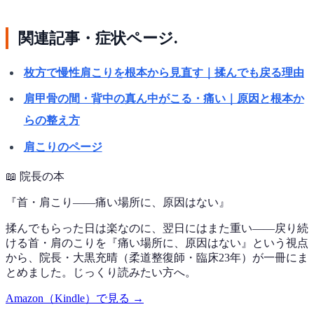
関連記事・症状ページ.
枚方で慢性肩こりを根本から見直す｜揉んでも戻る理由
肩甲骨の間・背中の真ん中がこる・痛い｜原因と根本か
らの整え方
肩こりのページ
📖
院長の本
『
首・肩こり——痛い場所に、原因はない
』
揉んでもらった日は楽なのに、翌日にはまた重い——戻り続
ける首・肩のこりを『痛い場所に、原因はない』という視点
から、院長・大黒充晴（柔道整復師・臨床23年）が一冊にま
とめました。じっくり読みたい方へ。
Amazon（Kindle）で見る →