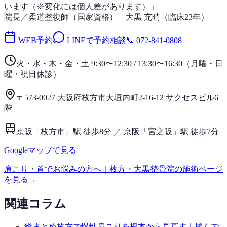
います（※変化には個人差があります）」
院長／柔道整復師（国家資格）
大黒 充晴
（
臨床23年
）
WEB予約
LINEで予約相談
📞
072-841-0808
火・水・木・金・土 9:30〜12:30 / 13:30〜16:30
（
月曜・日
曜・祝日
休診）
〒573-0027 大阪府枚方市大垣内町2-16-12 サクセスビル6
階
京阪「枚方市」駅 徒歩8分 ／ 京阪「宮之阪」駅 徒歩7分
Googleマップで見る
肩こり・首
でお悩みの方へ｜枚方・大黒整骨院の施術ページ
を見る
→
関連コラム
総まとめ
枚方で慢性肩こりを根本から見直す｜揉んで