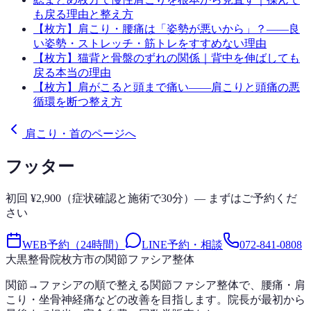
も戻る理由と整え方
【枚方】肩こり・腰痛は「姿勢が悪いから」？——良
い姿勢・ストレッチ・筋トレをすすめない理由
【枚方】猫背と骨盤のずれの関係｜背中を伸ばしても
戻る本当の理由
【枚方】肩がこると頭まで痛い——肩こりと頭痛の悪
循環を断つ整え方
肩こり・首のページへ
フッター
初回 ¥2,900（症状確認と施術で30分）— まずはご予約くだ
さい
WEB予約（24時間）
LINE予約・相談
072-841-0808
大黒整骨院
枚方市の関節ファシア整体
関節→ファシアの順で整える関節ファシア整体で、腰痛・肩
こり・坐骨神経痛などの改善を目指します。院長が最初から