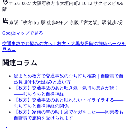
〒573-0027 大阪府枚方市大垣内町2-16-12 サクセスビル6
階
京阪「枚方市」駅 徒歩8分 ／ 京阪「宮之阪」駅 徒歩7分
Googleマップで見る
交通事故
でお悩みの方へ｜枚方・大黒整骨院の施術ページを
見る
→
関連コラム
総まとめ
枚方で交通事故のむち打ち相談｜自賠責で自
己負担0円の仕組みと通い方
【枚方】交通事故のあと吐き気・気持ち悪さが続く
——むちうちと自律神経
【枚方】交通事故のあと眠れない・イライラする——
むち打ちと自律神経の関係
【枚方】家族の車の助手席でケガをした——同乗者も
自賠責で施術を受けられます