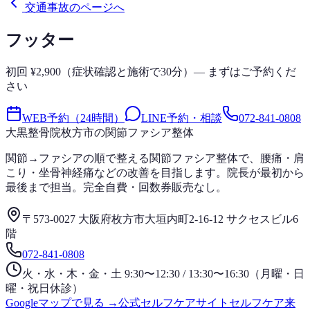
交通事故のページへ
フッター
初回 ¥2,900（症状確認と施術で30分）— まずはご予約くだ
さい
WEB予約（24時間）
LINE予約・相談
072-841-0808
大黒整骨院
枚方市の関節ファシア整体
関節→ファシアの順で整える関節ファシア整体で、腰痛・肩
こり・坐骨神経痛などの改善を目指します。院長が最初から
最後まで担当。完全自費・回数券販売なし。
〒573-0027 大阪府枚方市大垣内町2-16-12 サクセスビル6
階
072-841-0808
火・水・木・金・土 9:30〜12:30 / 13:30〜16:30（月曜・日
曜・祝日休診）
Googleマップで見る →
公式セルフケアサイト
セルフケア
来