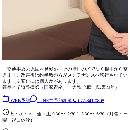
「
交通事故
の原因を見極め、その場しのぎでなく根本から整
えます。改善後は
約半数
の方がメンテナンスへ移行されてい
ます（※変化には個人差があります）」
院長／柔道整復師（国家資格）
大黒 充晴
（
臨床23年
）
WEB予約
LINEで予約相談
📞
072-841-0808
火・水・木・金・土 9:30〜12:30 / 13:30〜16:30
（
月曜・日
曜・祝日
休診）