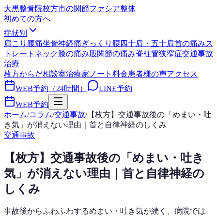
大黒整骨院
枚方市の関節ファシア整体
初めての方へ
症状別
肩こり
腰痛
坐骨神経痛
ぎっくり腰
四十肩・五十肩
首の痛み
ス
トレートネック
膝の痛み
股関節の痛み
脊柱管狭窄症
交通事故
治療
枚方からだ相談室
治療家ノート
料金
患者様の声
アクセス
WEB予約（24時間）
LINE予約
WEB予約
ホーム
/
コラム
/
交通事故
/
【枚方】交通事故後の「めまい・吐
き気」が消えない理由｜首と自律神経のしくみ
交通事故
【枚方】交通事故後の「めまい・吐き
気」が消えない理由｜首と自律神経の
しくみ
事故後からふわふわするめまい・吐き気が続く、病院では