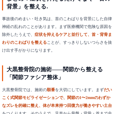
背景」を整える.
事故後のめまい・吐き気は、首のこわばりを背景にした自律
神経の乱れのことがあります。まず医療機関で危険な原因を
除外したうえで、
症状を抑えるケアと並行して、首・背骨ま
わりのこわばりを整える
ことが、すっきりしないつらさを抜
け出す手がかりになります。
大黒整骨院の施術——関節から整える
「関節ファシア整体」
大黒整骨院では、施術の
順番
を大切にしています。まず
だい
こく式関節モビライゼーションで、関節の1〜2mmのわずか
なズレを的確に整え、体が本来持つ回復力が働きやすい土台
をつくります。そのうえで、足首から骨盤・背骨・首まで全