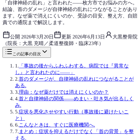
「自律神経の乱れ」と言われた——枚方市でお悩みの方へ。
結論、首のダメージが自律神経の乱れにつながることがあり
ます。なぜ薬で消えにくいのか、受診の目安、整え方、自賠
責での通院まで解説します。
公開
2026年3月20日
更新
2026年6月13日
大黒整骨院
（院長：大黒 充晴／柔道整復師・臨床23年）
この記事の目次
1
.
「事故の後からふわふわする。病院では『異常な
し』と言われたのに——」
2
.
首のダメージが、自律神経の乱れにつながることが
ある.
3
.
理由：なぜ薬だけでは消えにくいのか？
4
.
首と自律神経の関係——めまい・吐き気が出るしく
み.
5
.
症状を悪化させやすい行動（事故後に避けたいこ
と）
6
.
こんなときは、すぐに医療機関へ.
7
.
まとめ：症状を抑えるだけでなく「首の背景」を整
える.