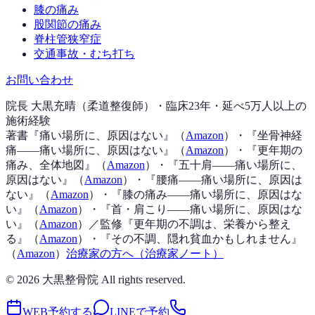
膝の痛み
股関節の痛み
脊柱管狭窄症
交通事故・むち打ち
お問い合わせ
院長 大黒充晴（柔道整復師）・臨床23年・延べ5万人以上の
施術経験
著書『
痛い場所に、原因はない
』（
Amazon
）
・『
坐骨神経
痛——痛い場所に、原因はない
』（
Amazon
）
・『
更年期の
痛み、全体地図
』（
Amazon
）
・『
五十肩——痛い場所に、
原因はない
』（
Amazon
）
・『
腰痛——痛い場所に、原因は
ない
』（
Amazon
）
・『
膝の痛み——痛い場所に、原因はな
い
』（
Amazon
）
・『
首・肩こり——痛い場所に、原因はな
い
』（
Amazon
）
／監修『
更年期の不調は、栄養から整え
る
』（
Amazon
）
・『
その不調、隠れ貧血かもしれません
』
（
Amazon
）
治療家の方へ（治療家ノート）
©
2026
大黒整骨院 All rights reserved.
WEB予約する
LINEで予約