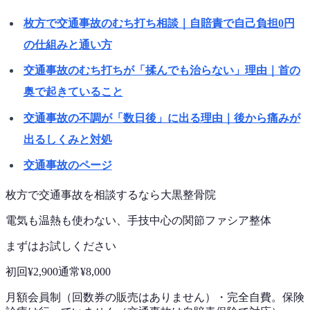
枚方で交通事故のむち打ち相談｜自賠責で自己負担0円
の仕組みと通い方
交通事故のむち打ちが「揉んでも治らない」理由｜首の
奥で起きていること
交通事故の不調が「数日後」に出る理由｜後から痛みが
出るしくみと対処
交通事故のページ
枚方で
交通事故
を相談するなら
大黒整骨院
電気も温熱も使わない、手技中心の
関節ファシア整体
まずはお試しください
初回
¥2,900
通常
¥8,000
月額会員制（回数券の販売はありません）
・
完全自費。保険