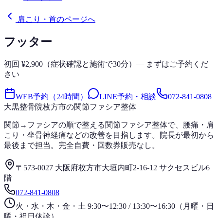
肩こり・首のページへ
フッター
初回 ¥2,900（症状確認と施術で30分）— まずはご予約くだ
さい
WEB予約（24時間）
LINE予約・相談
072-841-0808
大黒整骨院
枚方市の関節ファシア整体
関節→ファシアの順で整える関節ファシア整体で、腰痛・肩
こり・坐骨神経痛などの改善を目指します。院長が最初から
最後まで担当。完全自費・回数券販売なし。
〒573-0027 大阪府枚方市大垣内町2-16-12 サクセスビル6
階
072-841-0808
火・水・木・金・土 9:30〜12:30 / 13:30〜16:30（月曜・日
曜・祝日休診）