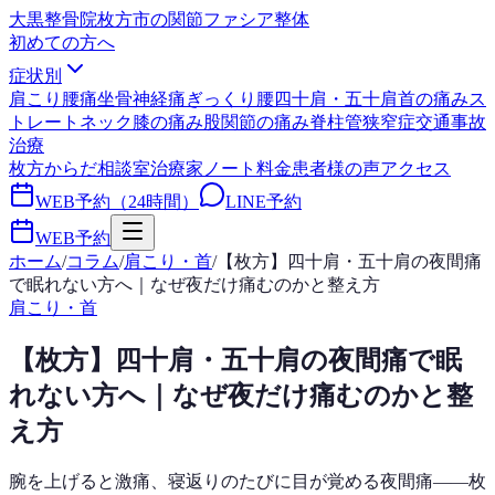
大黒整骨院
枚方市の関節ファシア整体
初めての方へ
症状別
肩こり
腰痛
坐骨神経痛
ぎっくり腰
四十肩・五十肩
首の痛み
ス
トレートネック
膝の痛み
股関節の痛み
脊柱管狭窄症
交通事故
治療
枚方からだ相談室
治療家ノート
料金
患者様の声
アクセス
WEB予約（24時間）
LINE予約
WEB予約
ホーム
/
コラム
/
肩こり・首
/
【枚方】四十肩・五十肩の夜間痛
で眠れない方へ｜なぜ夜だけ痛むのかと整え方
肩こり・首
【枚方】四十肩・五十肩の夜間痛で眠
れない方へ｜なぜ夜だけ痛むのかと整
え方
腕を上げると激痛、寝返りのたびに目が覚める夜間痛——枚