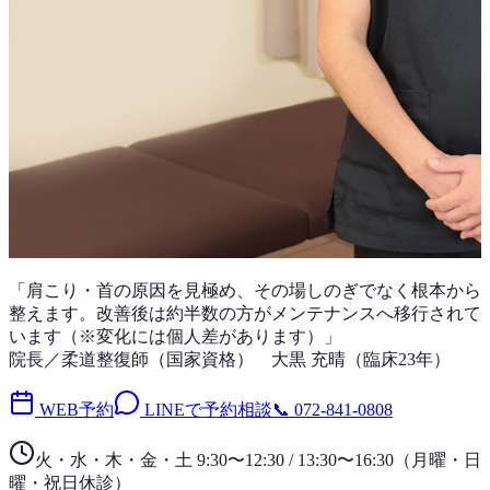
「
肩こり・首
の原因を見極め、その場しのぎでなく根本から
整えます。改善後は
約半数
の方がメンテナンスへ移行されて
います（※変化には個人差があります）」
院長／柔道整復師（国家資格）
大黒 充晴
（
臨床23年
）
WEB予約
LINEで予約相談
📞
072-841-0808
火・水・木・金・土 9:30〜12:30 / 13:30〜16:30
（
月曜・日
曜・祝日
休診）