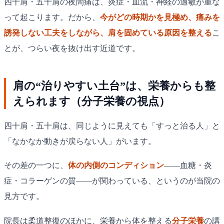
四十肩・五十肩の夜間痛は、炎症・血流・神経の過敏が重な
って起こります。だから、
今がどの時期かを見極め、痛みを
誘発しない工夫をしながら、肩を固めている原因を整える
こ
とが、つらい夜を抜け出す近道です。
肩の“治りやすい土台”は、栄養からも整
えられます（分子栄養の視点）
四十肩・五十肩は、同じように見えても「すっと治る人」と
「なかなか動きが戻らない人」がいます。
その差の一つに、
体の内側のコンディション
——血糖・炎
症・コラーゲンの質——が関わっている、というのが当院の
見方です。
院長は柔道整復のほかに、栄養から体を整える
分子栄養
の講