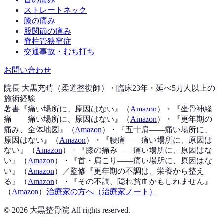
ストレートネック
膝の痛み
股関節の痛み
脊柱管狭窄症
交通事故・むち打ち
お問い合わせ
院長 大黒充晴（柔道整復師）・臨床23年・延べ5万人以上の
施術経験
著書『
痛い場所に、原因はない
』（
Amazon
）
・『
坐骨神経
痛——痛い場所に、原因はない
』（
Amazon
）
・『
更年期の
痛み、全体地図
』（
Amazon
）
・『
五十肩——痛い場所に、
原因はない
』（
Amazon
）
・『
腰痛——痛い場所に、原因は
ない
』（
Amazon
）
・『
膝の痛み——痛い場所に、原因はな
い
』（
Amazon
）
・『
首・肩こり——痛い場所に、原因はな
い
』（
Amazon
）
／監修『
更年期の不調は、栄養から整え
る
』（
Amazon
）
・『
その不調、隠れ貧血かもしれません
』
（
Amazon
）
治療家の方へ（治療家ノート）
©
2026
大黒整骨院 All rights reserved.