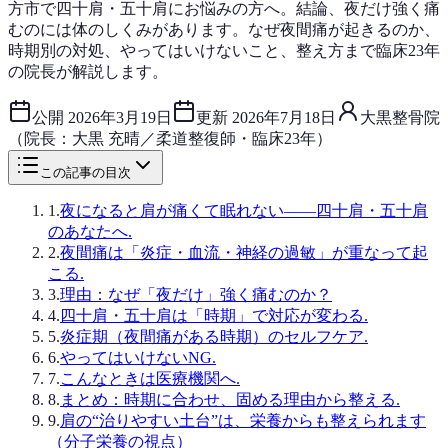
方市で四十肩・五十肩にお悩みの方へ。結論、夜だけ強く痛
むのには体のしくみがあります。なぜ夜間痛が起きるのか、
時期別の対処、やってはいけないこと、整え方まで臨床23年
の院長が解説します。
公開
2026年3月19日
更新
2026年7月18日
大黒整骨院
（院長：大黒 充晴／柔道整復師・臨床23年）
この記事の目次
1
.
夜になると肩が痛くて眠れない——四十肩・五十肩
のあなたへ.
2
.
夜間痛は「炎症・血流・神経の過敏」が重なって起
こる.
3
.
理由：なぜ「夜だけ」強く痛むのか？
4
.
四十肩・五十肩は「時期」で対応が変わる.
5
.
炎症期（夜間痛がある時期）のセルフケア.
6
.
やってはいけないNG.
7
.
こんなときは医療機関へ.
8
.
まとめ：時期に合わせ、固める理由から整える.
9
.
肩の“治りやすい土台”は、栄養からも整えられます
（分子栄養の視点）