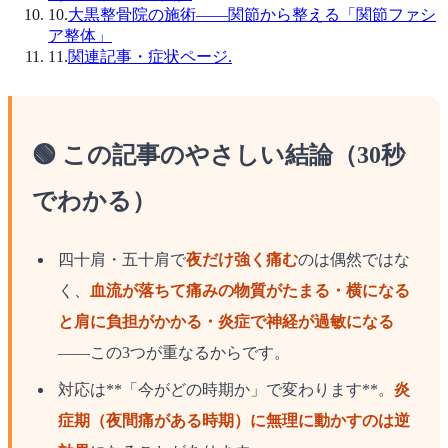
10
.
大黒整骨院の施術——関節から整える「関節ファシ
ア整体」
11
.
関連記事・症状ページ.
🟢 この記事のやさしい結論（30秒
でわかる）
四十肩・五十肩で
夜だけ強く痛む
のは偶然ではな
く、
血流が落ちて痛みの物質がたまる・横になる
と肩に負担がかかる・炎症で神経が過敏になる
——この3つが重なるからです。
対応は**「今がどの時期か」で変わります**。
炎
症期（夜間痛がある時期）に無理に動かすのは逆