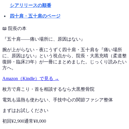
シアリリースの順番
四十肩・五十肩のページ
📖
院長の本
『
五十肩——痛い場所に、原因はない
』
腕が上がらない・夜にうずく四十肩・五十肩を『痛い場所
に、原因はない』という視点から、院長・大黒充晴（柔道整
復師・臨床23年）が一冊にまとめました。じっくり読みたい
方へ。
Amazon（Kindle）で見る →
枚方で
肩こり・首
を相談するなら
大黒整骨院
電気も温熱も使わない、手技中心の
関節ファシア整体
まずはお試しください
初回
¥2,900
通常
¥8,000