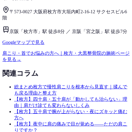
〒573-0027 大阪府枚方市大垣内町2-16-12 サクセスビル6
階
京阪「枚方市」駅 徒歩8分 ／ 京阪「宮之阪」駅 徒歩7分
Googleマップで見る
肩こり・首
でお悩みの方へ｜枚方・大黒整骨院の施術ページ
を見る
→
関連コラム
総まとめ
枚方で慢性肩こりを根本から見直す｜揉んで
も戻る理由と整え方
【枚方】四十肩・五十肩が「動かしても治らない」理
由｜肩だけ診ても変わらないしくみ
【枚方】五十肩で腕が上がらない・夜にズキッと痛む
方へ
【枚方】夜中に肩の痛みで目が覚める——ただの肩こ
りですか？