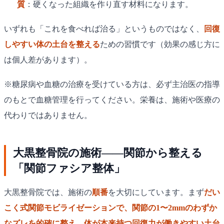
質
：硬くなった組織を作り直す材料になります。
いずれも「これを食べれば治る」というものではなく、
回復
しやすい体の土台を整える
ための習慣です（効果の感じ方に
は個人差があります）。
※糖尿病や血糖の治療を受けている方は、必ず主治医の指導
のもとで血糖管理を行ってください。栄養は、施術や医療の
代わりではありません。
大黒整骨院の施術——関節から整える
「関節ファシア整体」
大黒整骨院では、施術の
順番
を大切にしています。まず
だい
こく式関節モビライゼーションで、関節の1〜2mmのわずか
なズレを的確に整え、体が本来持つ回復力が働きやすい土台